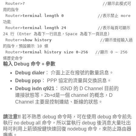
Router>
?
//顯示此模式可
用的指令
Router>
terminal length 0
//表示禁止 more
功能
Router>
terminal length 24
//表示每頁可顯示
24 行 (Enter 為看下一行訊息，Space 為看下一頁訊息)
Router>
show history
//顯示曾經輸入過
的指令，預設顯示 10 條
Router>
terminal history size 0~256
//顯示 0 ~ 256
條歷史命令
輸入 Debug 命令 + 參數
Debug dialer
： 介面上正在撥號的數量訊息。
Debug ppp
： PPP 協定的流量與交換訊息。
Debug isdn q921
： ISND 的 D Channel 目前的
連接狀態等，2b+d是一個 channel 的概念，D
Channel 主要是控制連結、斷線的狀態。
請注意!!
若不熟悉 debug 命令時，可在使用 debug 命令前先
執行 no debug all 命令，所以當執行 debug 後消息大量吐出
時可利用上箭頭按鍵快速回復 nodebug 命令，來防止路由器
癱瘓。