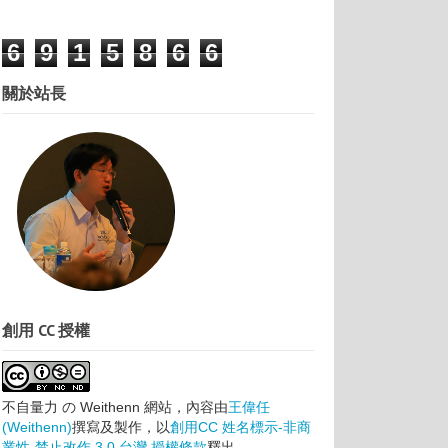
6
9
1
5
8
6
6
關於站長
創用 CC 授權
不自量力 の Weithenn 網站
，內容由
王偉任
(Weithenn)
撰寫及製作，以
創用CC 姓名標示-非商
業性-禁止改作 3.0 台灣 授權條款
釋出。