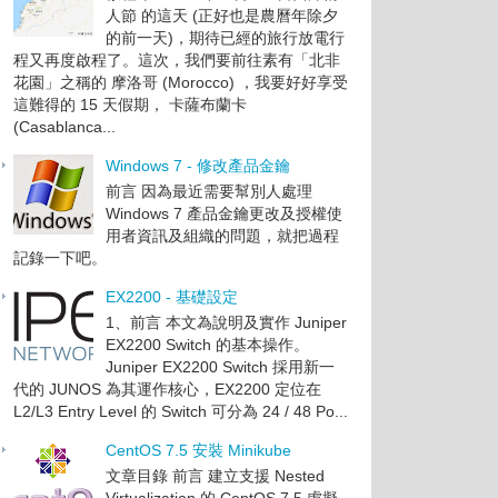
人節 的這天 (正好也是農曆年除夕
的前一天)，期待已經的旅行放電行
程又再度啟程了。這次，我們要前往素有「北非
花園」之稱的 摩洛哥 (Morocco) ，我要好好享受
這難得的 15 天假期， 卡薩布蘭卡
(Casablanca...
Windows 7 - 修改產品金鑰
前言 因為最近需要幫別人處理
Windows 7 產品金鑰更改及授權使
用者資訊及組織的問題，就把過程
記錄一下吧。
EX2200 - 基礎設定
1、前言 本文為說明及實作 Juniper
EX2200 Switch 的基本操作。
Juniper EX2200 Switch 採用新一
代的 JUNOS 為其運作核心，EX2200 定位在
L2/L3 Entry Level 的 Switch 可分為 24 / 48 Po...
CentOS 7.5 安裝 Minikube
文章目錄 前言 建立支援 Nested
Virtualization 的 CentOS 7.5 虛擬