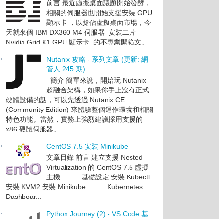
前言 最近虛擬桌面議題開始發酵，
相關的伺服器也開始支援安裝 GPU
顯示卡 ，以搶佔虛擬桌面市場，今
天就來個 IBM DX360 M4 伺服器 安裝二片
Nvidia Grid K1 GPU 顯示卡 的不專業開箱文。
Nutanix 攻略 - 系列文章 (更新: 網
管人 245 期)
簡介 簡單來說，開始玩 Nutanix
超融合架構，如果你手上沒有正式
硬體設備的話，可以先透過 Nutanix CE
(Community Edition) 來體驗整個運作環境和相關
特色功能。當然，實務上強烈建議採用支援的
x86 硬體伺服器。 ...
CentOS 7.5 安裝 Minikube
文章目錄 前言 建立支援 Nested
Virtualization 的 CentOS 7.5 虛擬
主機 基礎設定 安裝 Kubectl
安裝 KVM2 安裝 Minikube Kubernetes
Dashboar...
Python Journey (2) - VS Code 基