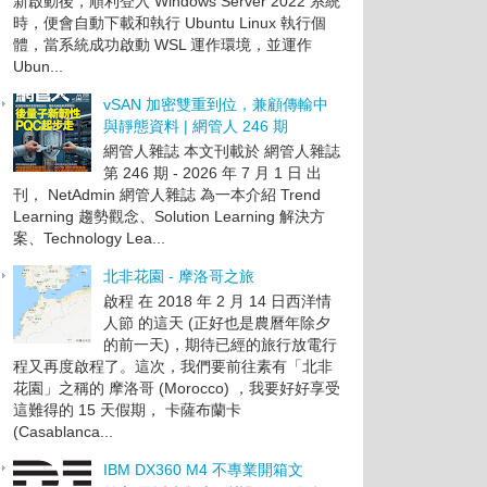
新啟動後，順利登入 Windows Server 2022 系統
時，便會自動下載和執行 Ubuntu Linux 執行個
體，當系統成功啟動 WSL 運作環境，並運作
Ubun...
vSAN 加密雙重到位，兼顧傳輸中
與靜態資料 | 網管人 246 期
網管人雜誌 本文刊載於 網管人雜誌
第 246 期 - 2026 年 7 月 1 日 出
刊， NetAdmin 網管人雜誌 為一本介紹 Trend
Learning 趨勢觀念、Solution Learning 解決方
案、Technology Lea...
北非花園 - 摩洛哥之旅
啟程 在 2018 年 2 月 14 日西洋情
人節 的這天 (正好也是農曆年除夕
的前一天)，期待已經的旅行放電行
程又再度啟程了。這次，我們要前往素有「北非
花園」之稱的 摩洛哥 (Morocco) ，我要好好享受
這難得的 15 天假期， 卡薩布蘭卡
(Casablanca...
IBM DX360 M4 不專業開箱文