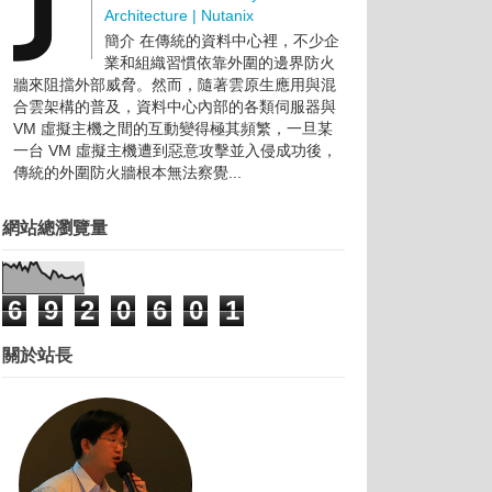
Architecture | Nutanix
簡介 在傳統的資料中心裡，不少企
業和組織習慣依靠外圍的邊界防火
牆來阻擋外部威脅。然而，隨著雲原生應用與混
合雲架構的普及，資料中心內部的各類伺服器與
VM 虛擬主機之間的互動變得極其頻繁，一旦某
一台 VM 虛擬主機遭到惡意攻擊並入侵成功後，
傳統的外圍防火牆根本無法察覺...
網站總瀏覽量
6
9
2
0
6
0
1
關於站長