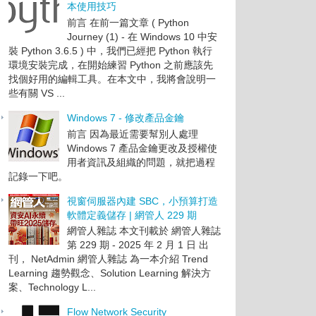
本使用技巧
前言 在前一篇文章 ( Python
Journey (1) - 在 Windows 10 中安
裝 Python 3.6.5 ) 中，我們已經把 Python 執行
環境安裝完成，在開始練習 Python 之前應該先
找個好用的編輯工具。在本文中，我將會說明一
些有關 VS ...
Windows 7 - 修改產品金鑰
前言 因為最近需要幫別人處理
Windows 7 產品金鑰更改及授權使
用者資訊及組織的問題，就把過程
記錄一下吧。
視窗伺服器內建 SBC，小預算打造
軟體定義儲存 | 網管人 229 期
網管人雜誌 本文刊載於 網管人雜誌
第 229 期 - 2025 年 2 月 1 日 出
刊， NetAdmin 網管人雜誌 為一本介紹 Trend
Learning 趨勢觀念、Solution Learning 解決方
案、Technology L...
Flow Network Security