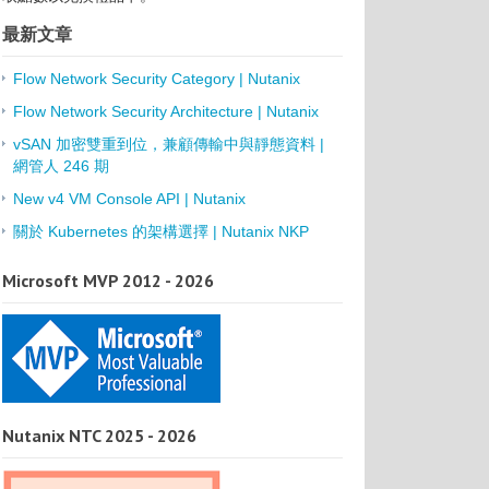
最新文章
Flow Network Security Category | Nutanix
Flow Network Security Architecture | Nutanix
vSAN 加密雙重到位，兼顧傳輸中與靜態資料 |
網管人 246 期
New v4 VM Console API | Nutanix
關於 Kubernetes 的架構選擇 | Nutanix NKP
Microsoft MVP 2012 - 2026
Nutanix NTC 2025 - 2026