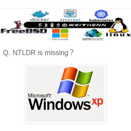
Q. NTLDR is missing ？