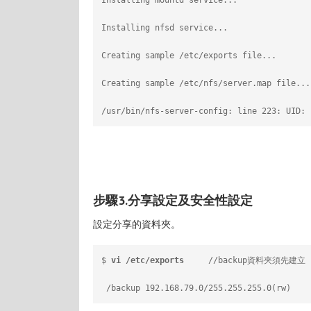
Installing mountd service...
Installing nfsd service...
Creating sample /etc/exports file...
Creating sample /etc/nfs/server.map file...
/usr/bin/nfs-server-config: line 223: UID: 
步驟3.分享設定及安全性設定
設定分享的資料夾。
$ 
vi /etc/exports
     //backup資料夾須先建立
 /backup 192.168.79.0/255.255.255.0(rw)