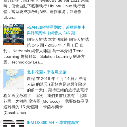
新啟動後，順利登入 Windows Server 2022 系統
時，便會自動下載和執行 Ubuntu Linux 執行個
體，當系統成功啟動 WSL 運作環境，並運作
Ubun...
vSAN 加密雙重到位，兼顧傳輸中
與靜態資料 | 網管人 246 期
網管人雜誌 本文刊載於 網管人雜誌
第 246 期 - 2026 年 7 月 1 日 出
刊， NetAdmin 網管人雜誌 為一本介紹 Trend
Learning 趨勢觀念、Solution Learning 解決方
案、Technology Lea...
北非花園 - 摩洛哥之旅
啟程 在 2018 年 2 月 14 日西洋情
人節 的這天 (正好也是農曆年除夕
的前一天)，期待已經的旅行放電行
程又再度啟程了。這次，我們要前往素有「北非
花園」之稱的 摩洛哥 (Morocco) ，我要好好享受
這難得的 15 天假期， 卡薩布蘭卡
(Casablanca...
IBM DX360 M4 不專業開箱文