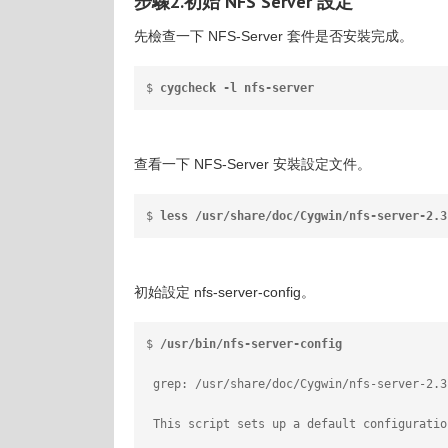
步驟2.初始 NFS Server 設定
先檢查一下 NFS-Server 套件是否安裝完成。
$ 
cygcheck -l nfs-server
查看一下 NFS-Server 安裝設定文件。
$ 
less /usr/share/doc/Cygwin/nfs-server-2.3
初始設定 nfs-server-config。
$ 
/usr/bin/nfs-server-config
 grep: /usr/share/doc/Cygwin/nfs-server-2.3
 This script sets up a default configuratio