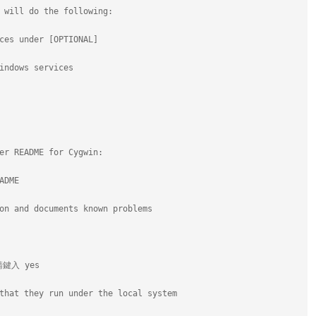
 will do the following:
ces under [OPTIONAL]
indows services
er README for Cygwin:
ADME
on and documents known problems
請鍵入 yes
that they run under the local system