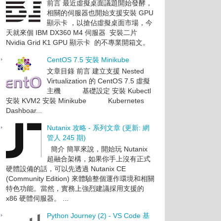
前言 最近虛擬桌面議題開始發酵，
相關的伺服器也開始支援安裝 GPU
顯示卡 ，以搶佔虛擬桌面市場，今
天就來個 IBM DX360 M4 伺服器 安裝二片
Nvidia Grid K1 GPU 顯示卡 的不專業開箱文。
CentOS 7.5 安裝 Minikube
文章目錄 前言 建立支援 Nested
Virtualization 的 CentOS 7.5 虛擬
主機 基礎設定 安裝 Kubectl
安裝 KVM2 安裝 Minikube Kubernetes
Dashboar...
Nutanix 攻略 - 系列文章 (更新: 網
管人 245 期)
簡介 簡單來說，開始玩 Nutanix
超融合架構，如果你手上沒有正式
硬體設備的話，可以先透過 Nutanix CE
(Community Edition) 來體驗整個運作環境和相關
特色功能。當然，實務上強烈建議採用支援的
x86 硬體伺服器。 ...
Python Journey (2) - VS Code 基