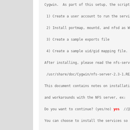
 Cygwin.  As part of this setup, the script
  1) Create a user account to run the servi
  2) Install portmap, mountd, and nfsd as W
  3) Create a sample exports file
  4) Create a sample uid/gid mapping file.
 After installing, please read the nfs-serv
  /usr/share/doc/Cygwin/nfs-server-2.3-1.RE
 This document contains notes on installati
 and workarounds with the NFS server, ex:
 Do you want to continue? (yes/no) 
yes
  //
 You can choose to install the services so 