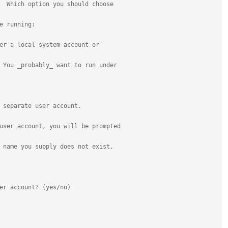
  Which option you should choose
e running:
er a local system account or
 You _probably_ want to run under
 separate user account.
user account, you will be prompted
 name you supply does not exist,
er account? (yes/no)