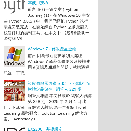
本使用技巧
前言 在前一篇文章 ( Python
Journey (1) - 在 Windows 10 中安
裝 Python 3.6.5 ) 中，我們已經把 Python 執行
環境安裝完成，在開始練習 Python 之前應該先
找個好用的編輯工具。在本文中，我將會說明一
些有關 VS ...
Windows 7 - 修改產品金鑰
前言 因為最近需要幫別人處理
Windows 7 產品金鑰更改及授權使
用者資訊及組織的問題，就把過程
記錄一下吧。
視窗伺服器內建 SBC，小預算打造
軟體定義儲存 | 網管人 229 期
網管人雜誌 本文刊載於 網管人雜誌
第 229 期 - 2025 年 2 月 1 日 出
刊， NetAdmin 網管人雜誌 為一本介紹 Trend
Learning 趨勢觀念、Solution Learning 解決方
案、Technology L...
EX2200 - 基礎設定