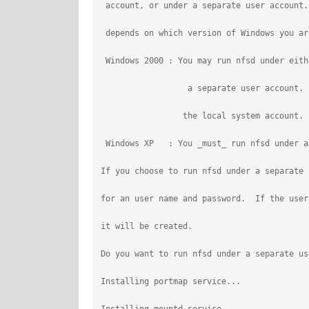
 account, or under a separate user account.
 depends on which version of Windows you ar
 Windows 2000 : You may run nfsd under eith
                  a separate user account. 
                 the local system account.
 Windows XP   : You _must_ run nfsd under a
If you choose to run nfsd under a separate 
for an user name and password.  If the user
it will be created.
Do you want to run nfsd under a separate us
Installing portmap service...