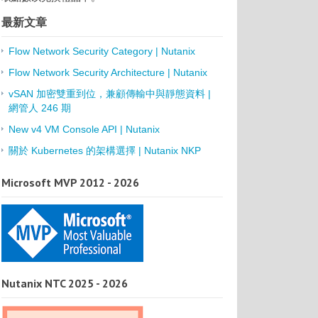
最新文章
Flow Network Security Category | Nutanix
Flow Network Security Architecture | Nutanix
vSAN 加密雙重到位，兼顧傳輸中與靜態資料 |
網管人 246 期
New v4 VM Console API | Nutanix
關於 Kubernetes 的架構選擇 | Nutanix NKP
Microsoft MVP 2012 - 2026
Nutanix NTC 2025 - 2026