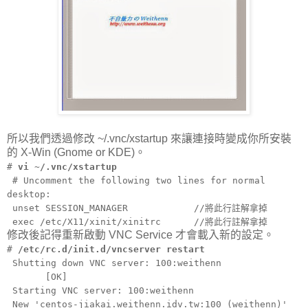
所以我們透過修改 ~/.vnc/xstartup 來讓連接時變成你所安裝
的 X-Win (Gnome or KDE)。
#
vi ~/.vnc/xstartup
# Uncomment the following two lines for normal
desktop:
unset SESSION_MANAGER //將此行註解拿掉
exec /etc/X11/xinit/xinitrc //將此行註解拿掉
修改後記得重新啟動 VNC Service 才會載入新的設定。
#
/etc/rc.d/init.d/vncserver restart
Shutting down VNC server: 100:weithenn
[OK]
Starting VNC server: 100:weithenn
New 'centos-jiakai.weithenn.idv.tw:100 (weithenn)'