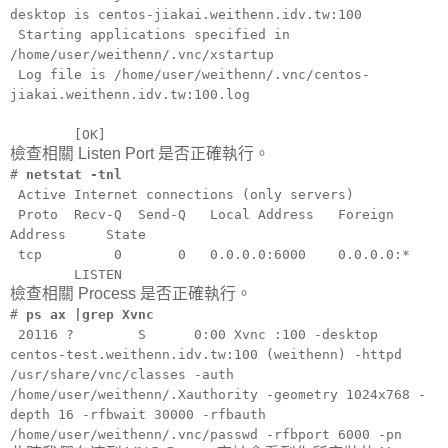
desktop is centos-jiakai.weithenn.idv.tw:100
Starting applications specified in
/home/user/weithenn/.vnc/xstartup
Log file is /home/user/weithenn/.vnc/centos-
jiakai.weithenn.idv.tw:100.log
[OK]
檢查相關 Listen Port 是否正確執行。
#
netstat -tnl
Active Internet connections (only servers)
Proto Recv-Q Send-Q Local Address Foreign
Address State
tcp 0 0 0.0.0.0:6000 0.0.0.0:*
LISTEN
檢查相關 Process 是否正確執行。
#
ps ax |grep Xvnc
20116 ? S 0:00 Xvnc :100 -desktop
centos-test.weithenn.idv.tw:100 (weithenn) -httpd
/usr/share/vnc/classes -auth
/home/user/weithenn/.Xauthority -geometry 1024x768 -
depth 16 -rfbwait 30000 -rfbauth
/home/user/weithenn/.vnc/passwd -rfbport 6000 -pn