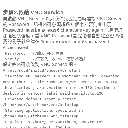
步驟2.啟動 VNC Service
再啟動 VNC Service 以前我們先設定屆時連接 VNC Server
的 Password，記得密碼必須超過 6 個字元否則會出現
Password must be at least 6 characters - try again 訊息請您
加強密碼強度，當 VNC Password 設定後會自動建立密碼檔
我的例子就會建在 /home/user/weithenn/.vnc/passwd。
#
vncpasswd
Password: //輸入 VNC 密碼
Verify: //再輸入一次 VNC 密碼以確認
設定完密碼後啟動 VNC Service 吧。
#
/etc/rc.d/init.d/vncserver start
Starting VNC server: 100:weithenn xauth: creating
new authority file /home/user/weithenn/.Xauthority
New 'centos-jiakai.weithenn.idv.tw:100 (weithenn)'
desktop is centos-jiakai.weithenn.idv.tw:100
Creating default startup script
/home/user/weithenn/.vnc/xstartup
Starting applications specified in
/home/user/weithenn/.vnc/xstartup
Log file is /home/user/weithenn/.vnc/centos-
jiakai.weithenn.idv.tw:100.log