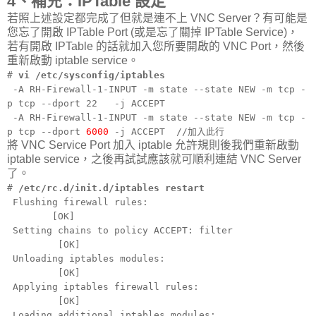
4、補充：IPTable 設定
若照上述設定都完成了但就是連不上 VNC Server？有可能是
您忘了開啟 IPTable Port (或是忘了關掉 IPTable Service)，
若有開啟 IPTable 的話就加入您所要開啟的 VNC Port，然後
重新啟動 iptable service。
#
vi /etc/sysconfig/iptables
-A RH-Firewall-1-INPUT -m state --state NEW -m tcp -
p tcp --dport 22 -j ACCEPT
-A RH-Firewall-1-INPUT -m state --state NEW -m tcp -
p tcp --dport
6000
-j ACCEPT //加入此行
將 VNC Service Port 加入 iptable 允許規則後我們重新啟動
iptable service，之後再試試應該就可順利連結 VNC Server
了。
#
/etc/rc.d/init.d/iptables restart
Flushing firewall rules:
[OK]
Setting chains to policy ACCEPT: filter
[OK]
Unloading iptables modules:
[OK]
Applying iptables firewall rules:
[OK]
Loading additional iptables modules: