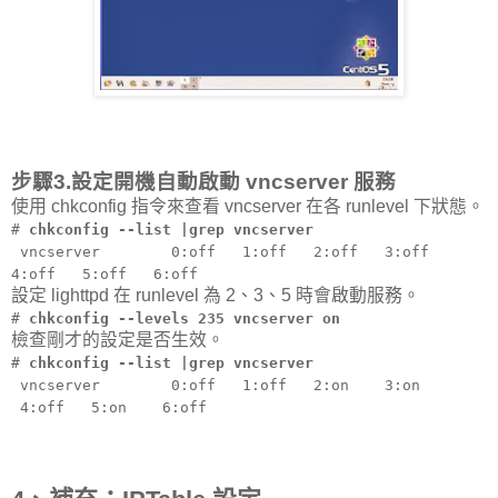
步驟3.設定開機自動啟動 vncserver 服務
使用 chkconfig 指令來查看 vncserver 在各 runlevel 下狀態。
#
chkconfig --list |grep vncserver
vncserver 0:off 1:off 2:off 3:off
4:off 5:off 6:off
設定 lighttpd 在 runlevel 為 2、3、5 時會啟動服務。
#
chkconfig --levels 235 vncserver on
檢查剛才的設定是否生效。
#
chkconfig --list |grep vncserver
vncserver 0:off 1:off 2:on 3:on
4:off 5:on 6:off