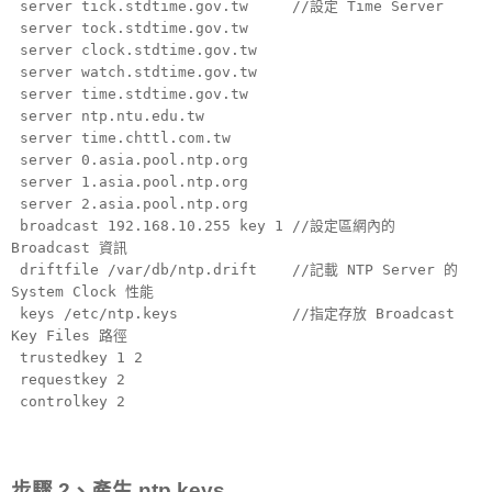
server tick.stdtime.gov.tw //設定 Time Server
server tock.stdtime.gov.tw
server clock.stdtime.gov.tw
server watch.stdtime.gov.tw
server time.stdtime.gov.tw
server ntp.ntu.edu.tw
server time.chttl.com.tw
server 0.asia.pool.ntp.org
server 1.asia.pool.ntp.org
server 2.asia.pool.ntp.org
broadcast 192.168.10.255 key 1 //設定區網內的
Broadcast 資訊
driftfile /var/db/ntp.drift //記載 NTP Server 的
System Clock 性能
keys /etc/ntp.keys //指定存放 Broadcast
Key Files 路徑
trustedkey 1 2
requestkey 2
controlkey 2
步驟 2、產生 ntp.keys