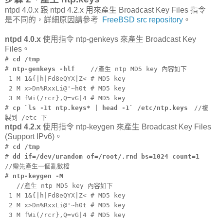
ntpd 4.0.x 跟 ntpd 4.2.x 用來產生 Broadcast Key Files 指令
是不同的，詳細原因請參考
FreeBSD src repository
。
ntpd 4.0.x
使用指令 ntp-genkeys 來產生 Broadcast Key
Files。
#
cd /tmp
#
ntp-genkeys -hlf
//產生 ntp MD5 key 內容如下
1 M 1&{|h|Fd8eQYX|Z< # MD5 key
2 M x>Dn%RxxLi@'~h0t # MD5 key
3 M fWi(/rcr},Q=vG|4 # MD5 key
#
cp `ls -1t ntp.keys* | head -1` /etc/ntp.keys
//複
製到 /etc 下
ntpd 4.2.x
使用指令 ntp-keygen 來產生 Broadcast Key Files
(Support IPv6)。
#
cd /tmp
#
dd if=/dev/urandom of=/root/.rnd bs=1024 count=1
//需先產生一個亂數檔
#
ntp-keygen -M
//產生 ntp MD5 key 內容如下
1 M 1&{|h|Fd8eQYX|Z< # MD5 key
2 M x>Dn%RxxLi@'~h0t # MD5 key
3 M fWi(/rcr},Q=vG|4 # MD5 key