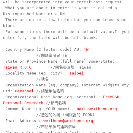
will be incorporated into your certificate request.
What you are about to enter is what is called a
Distinguished Name or a DN.
There are quite a few fields but you can leave some
blank
For some fields there will be a default value,If you
enter '.', the field will be left blank.
-----
Country Name (2 letter code) AU:
TW
//國碼臺灣是 TW
State or Province Name (full name) Some-State:
Taiwan R.O.C
//國名臺灣填 Taiwan
Locality Name (eg, city) :
Taipei
//地名
Organization Name (eg, company) Internet Widgits Pty
Ltd:
Personal
//組織單位名稱
Organizational Unit Name (eg, section) :
FreeBSD
Personal Reserach
//部門名稱
Common Name (eg, YOUR name) :
mail.weithenn.org
//憑證的名稱 (伺服器的 FQDN)
Email Address :
weithenn@weithenn.org
//申請單位的連絡信箱
Please enter the following 'extra' attributes