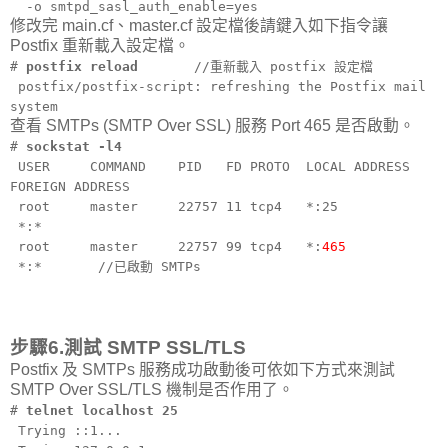
-o smtpd_sasl_auth_enable=yes
修改完 main.cf、master.cf 設定檔後請鍵入如下指令讓
Postfix 重新載入設定檔。
#
postfix reload
//重新載入 postfix 設定檔
postfix/postfix-script: refreshing the Postfix mail
system
查看 SMTPs (SMTP Over SSL) 服務 Port 465 是否啟動。
#
sockstat -l4
USER COMMAND PID FD PROTO LOCAL ADDRESS
FOREIGN ADDRESS
root master 22757 11 tcp4 *:25
*:*
root master 22757 99 tcp4 *:
465
*:* //已啟動 SMTPs
步驟6.測試 SMTP SSL/TLS
Postfix 及 SMTPs 服務成功啟動後可依如下方式來測試
SMTP Over SSL/TLS 機制是否作用了。
#
telnet localhost 25
Trying ::1...