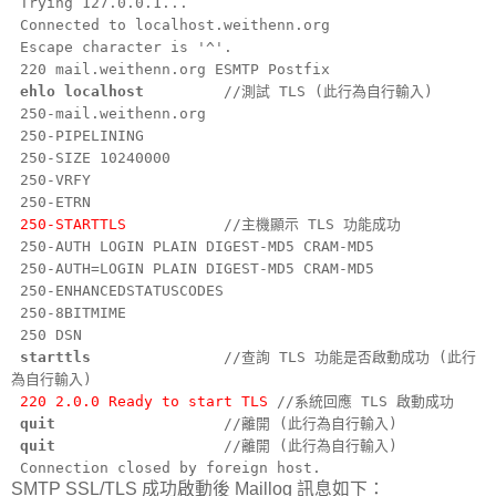
Trying 127.0.0.1...
Connected to localhost.weithenn.org
Escape character is '^'.
220 mail.weithenn.org ESMTP Postfix
ehlo localhost
//測試 TLS (此行為自行輸入)
250-mail.weithenn.org
250-PIPELINING
250-SIZE 10240000
250-VRFY
250-ETRN
250-STARTTLS
//主機顯示 TLS 功能成功
250-AUTH LOGIN PLAIN DIGEST-MD5 CRAM-MD5
250-AUTH=LOGIN PLAIN DIGEST-MD5 CRAM-MD5
250-ENHANCEDSTATUSCODES
250-8BITMIME
250 DSN
starttls
//查詢 TLS 功能是否啟動成功 (此行
為自行輸入)
220 2.0.0 Ready to start TLS
//系統回應 TLS 啟動成功
quit
//離開 (此行為自行輸入)
quit
//離開 (此行為自行輸入)
Connection closed by foreign host.
SMTP SSL/TLS 成功啟動後 Maillog 訊息如下：