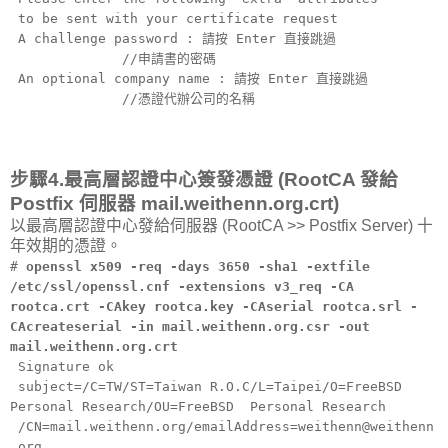
to be sent with your certificate request
A challenge password : 請按 Enter 直接跳過
//申請書的密碼
An optional company name : 請按 Enter 直接跳過
//憑證代辦公司的名稱
步驟4.最高層認證中心簽發憑證 (RootCA 發給
Postfix 伺服器 mail.weithenn.org.crt)
以最高層認證中心發給伺服器 (RootCA >> Postfix Server) 十
年效期的憑證。
#
openssl x509 -req -days 3650 -sha1 -extfile
/etc/ssl/openssl.cnf -extensions v3_req -CA
rootca.crt -CAkey rootca.key -CAserial rootca.srl -
CAcreateserial -in mail.weithenn.org.csr -out
mail.weithenn.org.crt
Signature ok
subject=/C=TW/ST=Taiwan R.O.C/L=Taipei/O=FreeBSD
Personal Research/OU=FreeBSD Personal Research
/CN=mail.weithenn.org/emailAddress=weithenn@weithenn
.org