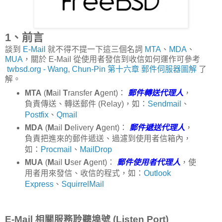
1、前言
談到
E-Mail
就不得不提一下這三個名詞
MTA
、
MDA
、
MUA
，關於 E-Mail 從使用者發信到收信如何運作可參考
twbsd.org - Wang, Chun-Pin 第十六章 郵件伺服器圖解
了
解。
MTA
(
M
ail
T
ransfer
A
gent)：
郵件轉送代理人
，
負責傳送、轉送郵件 (Relay)，如：
Sendmail
、
Postfix
、
Qmail
MDA
(
M
ail
D
elivery
A
gent)：
郵件遞送代理人
，
負責把進來的郵件遞送、過濾到使用者信箱內，
如：
Procmail
、
MailDrop
MUA
(
M
ail
U
ser
A
gent)：
郵件使用者代理人
，使
用者用來發信、收信的程式，如：
Outlook
Express
、
SquirrelMail
E-Mail 相關服務聆聽埠號 (Listen Port)