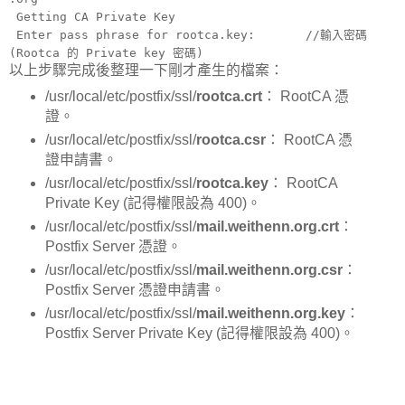
Getting CA Private Key
Enter pass phrase for rootca.key: //輸入密碼
(Rootca 的 Private key 密碼)
以上步驟完成後整理一下剛才產生的檔案：
/usr/local/etc/postfix/ssl/
rootca.crt
： RootCA 憑
證。
/usr/local/etc/postfix/ssl/
rootca.csr
： RootCA 憑
證申請書。
/usr/local/etc/postfix/ssl/
rootca.key
： RootCA
Private Key (記得權限設為 400)。
/usr/local/etc/postfix/ssl/
mail.weithenn.org.crt
：
Postfix Server 憑證。
/usr/local/etc/postfix/ssl/
mail.weithenn.org.csr
：
Postfix Server 憑證申請書。
/usr/local/etc/postfix/ssl/
mail.weithenn.org.key
：
Postfix Server Private Key (記得權限設為 400)。