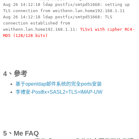
Aug 26 14:12:18 ldap postfix/smtpd51668: setting up
TLS connection from weithenn.lan.home192.168.1.11
Aug 26 14:12:18 ldap postfix/smtpd51668: TLS
connection established from
weithenn.lan.home192.168.1.11:
TLSv1 with cipher RC4-
MD5 (128/128 bits)
4、參考
基于openldap邮件系统的完全ports安装
李禮安-Postfix+SASL2+TLS+IMAP-UW
5、Me FAQ