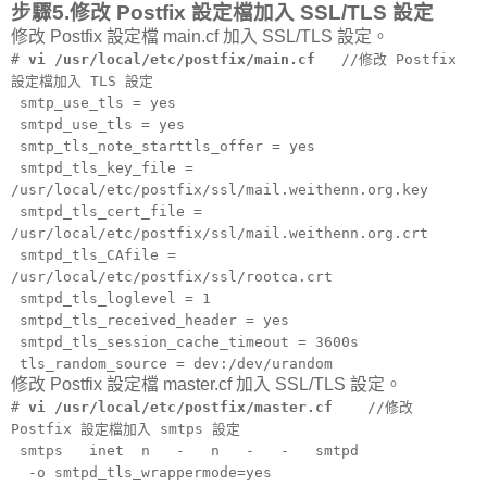
步驟5.修改 Postfix 設定檔加入 SSL/TLS 設定
修改 Postfix 設定檔 main.cf 加入 SSL/TLS 設定。
#
vi /usr/local/etc/postfix/main.cf
//修改 Postfix
設定檔加入 TLS 設定
smtp_use_tls = yes
smtpd_use_tls = yes
smtp_tls_note_starttls_offer = yes
smtpd_tls_key_file =
/usr/local/etc/postfix/ssl/mail.weithenn.org.key
smtpd_tls_cert_file =
/usr/local/etc/postfix/ssl/mail.weithenn.org.crt
smtpd_tls_CAfile =
/usr/local/etc/postfix/ssl/rootca.crt
smtpd_tls_loglevel = 1
smtpd_tls_received_header = yes
smtpd_tls_session_cache_timeout = 3600s
tls_random_source = dev:/dev/urandom
修改 Postfix 設定檔 master.cf 加入 SSL/TLS 設定。
#
vi /usr/local/etc/postfix/master.cf
//修改
Postfix 設定檔加入 smtps 設定
smtps inet n - n - - smtpd
-o smtpd_tls_wrappermode=yes