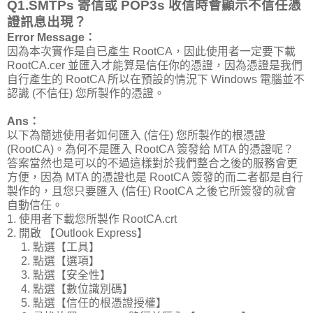
Q1.SMTPs 寄信或 POP3s 收信時會顯示不信任憑
證訊息出現？
Error Message：
因為本次實作是自已產生 RootCA，因此使用者一定要下載
RootCA.cer 並匯入才能算是信任你的憑證，因為憑證是我們
自行產生的 RootCA 所以在預設的情況下 Windows 電腦並不
認識 (不信任) 您所製作的憑證。
Ans：
以下為簡述使用者如何匯入 (信任) 您所製作的根憑證
(RootCA)。為何不是匯入 RootCA 簽發給 MTA 的憑證呢？
答案當然也是可以的不過這樣對於我們整合之後的服務會更
方便，因為 MTA 的憑證也是 RootCA 簽發的而二者都是自行
製作的，且您只要匯入 (信任) RootCA 之後它所簽發的就會
自動信任。
1. 使用者下載您所製作 RootCA.crt
2. 開啟 【Outlook Express】
1. 點選【工具】
2. 點選【選項】
3. 點選【安全性】
4. 點選【數位識別碼】
5. 點選【信任的根憑證授權】