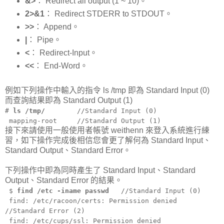
&>
： Redirect all output (1 ~ 10)。
2>&1
： Redirect STDERR to STDOUT。
>>
： Append。
|
： Pipe。
<
： Redirect-Input。
<<
： End-Word。
例如下列操作中輸入的指令 ls /tmp 即為 Standard Input (0)
而查詢結果即為 Standard Output (1)
#
ls /tmp/
//Standard Input (0)
mapping-root //Standard Output (1)
接下來請使用一般使用者帳號 weithenn 來登入系統進行練
習，如下操作完成後相信您會更了解何為 Standard Input、
Standard Output、Standard Error。
下列操作中即為同時產生了 Standard Input、Standard
Output、Standard Error 的結果。
$
find /etc -iname passwd
//Standard Input (0)
find: /etc/racoon/certs: Permission denied
//Standard Error (2)
find: /etc/cups/ssl: Permission denied