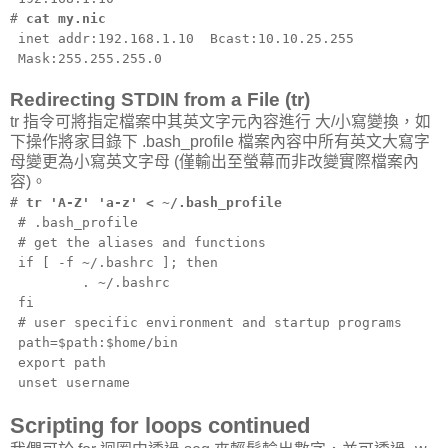
#
cat my.nic
inet addr:192.168.1.10 Bcast:10.10.25.255
Mask:255.255.255.0
Redirecting STDIN from a File (tr)
tr 指令可將指定檔案中其英文字元內容進行 大/小寫變換，如
下操作將家目錄下 .bash_profile 檔案內容中所有英文大寫字
母變更為小寫英文字母 (僅輸出至螢幕而非改變實際檔案內
容)。
#
tr 'A-Z' 'a-z' < ~/.bash_profile
# .bash_profile
# get the aliases and functions
if [ -f ~/.bashrc ]; then
. ~/.bashrc
fi
# user specific environment and startup programs
path=$path:$home/bin
export path
unset username
Scripting for loops continued