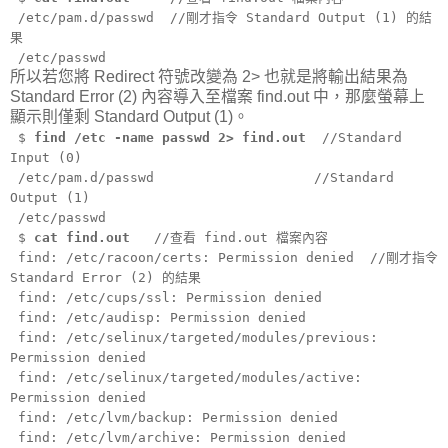
/etc/pam.d/passwd //剛才指令 Standard Output (1) 的結
果
/etc/passwd
所以若您將 Redirect 符號改變為 2> 也就是將輸出結果為
Standard Error (2) 內容導入至檔案 find.out 中，那麼螢幕上
顯示則僅剩 Standard Output (1)。
$
find /etc -name passwd 2> find.out
//Standard
Input (0)
/etc/pam.d/passwd //Standard
Output (1)
/etc/passwd
$
cat find.out
//查看 find.out 檔案內容
find: /etc/racoon/certs: Permission denied //剛才指令
Standard Error (2) 的結果
find: /etc/cups/ssl: Permission denied
find: /etc/audisp: Permission denied
find: /etc/selinux/targeted/modules/previous:
Permission denied
find: /etc/selinux/targeted/modules/active:
Permission denied
find: /etc/lvm/backup: Permission denied
find: /etc/lvm/archive: Permission denied