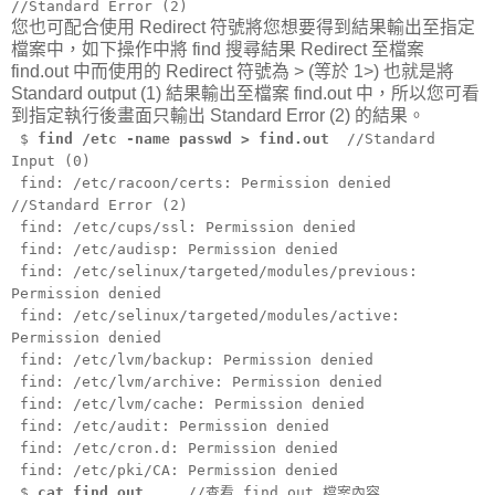
//Standard Error (2)
您也可配合使用 Redirect 符號將您想要得到結果輸出至指定
檔案中，如下操作中將 find 搜尋結果 Redirect 至檔案
find.out 中而使用的 Redirect 符號為 > (等於 1>) 也就是將
Standard output (1) 結果輸出至檔案 find.out 中，所以您可看
到指定執行後畫面只輸出 Standard Error (2) 的結果。
$
find /etc -name passwd > find.out
//Standard
Input (0)
find: /etc/racoon/certs: Permission denied
//Standard Error (2)
find: /etc/cups/ssl: Permission denied
find: /etc/audisp: Permission denied
find: /etc/selinux/targeted/modules/previous:
Permission denied
find: /etc/selinux/targeted/modules/active:
Permission denied
find: /etc/lvm/backup: Permission denied
find: /etc/lvm/archive: Permission denied
find: /etc/lvm/cache: Permission denied
find: /etc/audit: Permission denied
find: /etc/cron.d: Permission denied
find: /etc/pki/CA: Permission denied
$
cat find.out
//查看 find.out 檔案內容