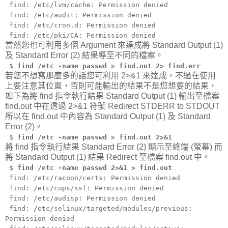
find: /etc/lvm/cache: Permission denied
find: /etc/audit: Permission denied
find: /etc/cron.d: Permission denied
find: /etc/pki/CA: Permission denied
當然您也可利用多個 Argument 來達成將 Standard Output (1)
及 Standard Error (2) 結果導至不同的檔案。
$
find /etc -name passwd > find.out 2> find.err
若您不想寫那麼多的話您可利用 2>&1 來達成，不過在使用
上要注意其位置，否則可能輸出的結果不是您想要的結果，
如下為將 find 指令執行結果 Standard Output (1) 輸出至檔案
find.out 中在透過 2>&1 符號 Redirect STDERR to STDOUT
所以在 find.out 中內容為 Standard Output (1) 及 Standard
Error (2)。
$
find /etc -name passwd > find.out 2>&1
將 find 指令執行結果 Standard Error (2) 顯示至終端 (螢幕) 而
將 Standard Output (1) 結果 Redirect 至檔案 find.out 中。
$
find /etc -name passwd 2>&1 > find.out
find: /etc/racoon/certs: Permission denied
find: /etc/cups/ssl: Permission denied
find: /etc/audisp: Permission denied
find: /etc/selinux/targeted/modules/previous:
Permission denied