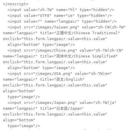
</noscript>
<input value="zh-TW" name="hl" type="hidden"/>
<input value="UTF8" name="ie" type="hidden"/>
<input value="" name="langpair" type="hidden"/>
<input src="/images/Taiwan.png" value="zh-CN|zh-TW"
name="langpair" title="正體中文/Chinese Traditional"
onclick="this.form.langpair.value=this.value"
align="bottom" type="image"/>
<input src="/images/China.png" value="zh-TW|zh-CN"
name="langpair" title="简体中文/Chinese Simplified"
onclick="this.form.langpair.value=this.value"
align="bottom" type="image"/>
<input src="/images/USA.png" value="zh-TW|en"
name="langpair" title="英文/English"
onclick="this.form.langpair.value=this.value"
align="bottom"
type="image"/>
<input src="/images/Japan.png" value="zh-TW|ja"
name="langpair" title="日本語/Japan"
onclick="this.form.langpair.value=this.value"
align="bottom"
type="image"/>