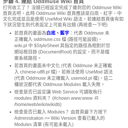
步驟 4. 連結 Oddmuse Wiki 首頁
打完收工了？ 沒錯已經設定完成了連到您的 Oddmuse Wiki
首頁去吧，此時 Oddmuse Wiki 首頁應該是白底、紅字、中
文化完成並且能使用 UseMod Wiki 語法，若連結首頁後有如
下狀況發生則代表設定上可能有出錯 (再檢查一下吧)
若首頁的畫面為
白底、藍字
：代表 Oddmuse 未
正確載入 oddmuse.css 檔 (路徑可能設錯)，
wiki.pl 中 $StyleSheet 其指定的路徑為相對於您
網站根目錄 (DocumentRoot) 的設定，而不是檔
案系統路徑。
若首頁的畫面未中文化 (代表 Oddmuse 未正確載
入 chinese-utf8.pl 檔)，若無法使用 UseMod 語法
(代表 Oddmuse 未正確載入 usemod.pl 檔)，這二
種狀況都代表 Oddmuse Modules 載入失敗。
檢查是否已設定讓 Web Service 可讀取執行
modules 資料夾？ (#chown www:www -R
/home/web/wiki/wikidb)
檢查是否已載入 Modules？ 由首頁最下方按下
Administration >> Wiki Version 查看已載入的
Modules 清單 (有可能未載入)