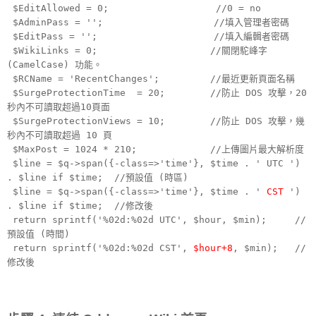
$EditAllowed = 0; //0 = no
$AdminPass = ''; //填入管理者密碼
$EditPass = ''; //填入編輯者密碼
$WikiLinks = 0; //關閉駝峰字
(CamelCase) 功能。
$RCName = 'RecentChanges'; //最近更新頁面名稱
$SurgeProtectionTime = 20; //防止 DOS 攻擊，20
秒內不可讀取超過10頁面
$SurgeProtectionViews = 10; //防止 DOS 攻擊，幾
秒內不可讀取超過 10 頁
$MaxPost = 1024 * 210; //上傳圖片最大解析度
$line = $q->span({-class=>'time'}, $time . ' UTC ')
. $line if $time; //預設值 (時區)
$line = $q->span({-class=>'time'}, $time . '
CST
')
. $line if $time; //修改後
return sprintf('%02d:%02d UTC', $hour, $min); //
預設值 (時間)
return sprintf('%02d:%02d CST',
$hour+8
, $min); //
修改後