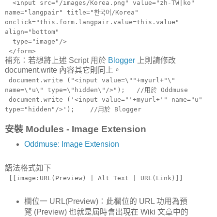
<input src="/images/Korea.png" value="zh-TW|ko"
name="langpair" title="한국어/Korea"
onclick="this.form.langpair.value=this.value"
align="bottom"
type="image"/>
</form>
補充：若想將上述 Script 用於
Blogger
上則請修改
document.write 內容其它則同上。
document.write ("<input value=\""+myurl+"\"
name=\"u\" type=\"hidden\"/>"); //用於 Oddmuse
document.write ('<input value="'+myurl+'" name="u"
type="hidden"/>'); //用於 Blogger
安裝 Modules - Image Extension
Oddmuse: Image Extension
語法格式如下
[[image:URL(Preview) | Alt Text | URL(Link)]]
欄位一 URL(Preview)：此欄位的 URL 功用為預
覽 (Preview) 也就是屆時會出現在 Wiki 文章中的