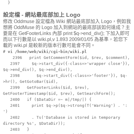
}
設定檔 - 網站最底部加上 Logo
修改 Oddmuse 設定檔為 Wiki 網站最底部加入 Logo，例如我
想將 OddMuse 的 Logo 加入到網站的最底部該如何達成？主
要是在 GetFooterLinks 內部 print $q->end_div(); 下加入即可
而以下行數是以 wiki.pl,v 1.893 2009/01/05 為基準，若您下
載的 wiki.pl 是較新的版本行數可能會不同。
#
vi /home/web/wiki/cgi-bin/wiki.pl
2396 print GetCommentForm($id, $rev, $comment),
2397 $q->start_div({-class=>'wrapper close'}),
$q->end_div(), $q->end_div(),
2398 $q->start_div({-class=>'footer'}), $q-
>hr(), GetGotoBar($id),
2399 GetFooterLinks($id, $rev),
GetFooterTimestamp($id, $rev), GetSearchForm();
2400 if ($DataDir =~ m|/tmp/|) {
2401 print $q->p($q->strong(T('Warning') . ':
')
2402 . Ts('Database is stored in temporary
directory %s', $DataDir));
2403 }