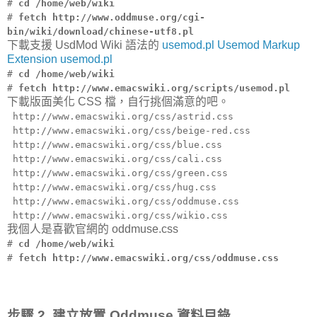
#
cd /home/web/wiki
#
fetch http://www.oddmuse.org/cgi-
bin/wiki/download/chinese-utf8.pl
下載支援 UsdMod Wiki 語法的
usemod.pl Usemod Markup
Extension usemod.pl
#
cd /home/web/wiki
#
fetch http://www.emacswiki.org/scripts/usemod.pl
下載版面美化 CSS 檔，自行挑個滿意的吧。
http://www.emacswiki.org/css/astrid.css
http://www.emacswiki.org/css/beige-red.css
http://www.emacswiki.org/css/blue.css
http://www.emacswiki.org/css/cali.css
http://www.emacswiki.org/css/green.css
http://www.emacswiki.org/css/hug.css
http://www.emacswiki.org/css/oddmuse.css
http://www.emacswiki.org/css/wikio.css
我個人是喜歡官網的 oddmuse.css
#
cd /home/web/wiki
#
fetch http://www.emacswiki.org/css/oddmuse.css
步驟 2. 建立放置 Oddmuse 資料目錄