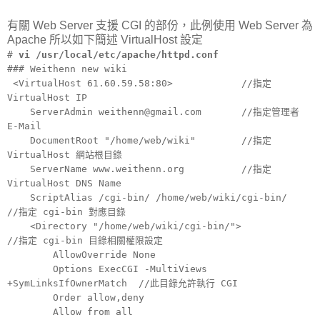
有關 Web Server 支援 CGI 的部份，此例使用 Web Server 為
Apache 所以如下簡述 VirtualHost 設定
#
vi /usr/local/etc/apache/httpd.conf
### Weithenn new wiki
<VirtualHost 61.60.59.58:80> //指定
VirtualHost IP
ServerAdmin weithenn@gmail.com //指定管理者
E-Mail
DocumentRoot "/home/web/wiki" //指定
VirtualHost 網站根目錄
ServerName www.weithenn.org //指定
VirtualHost DNS Name
ScriptAlias /cgi-bin/ /home/web/wiki/cgi-bin/
//指定 cgi-bin 對應目錄
<Directory "/home/web/wiki/cgi-bin/">
//指定 cgi-bin 目錄相關權限設定
AllowOverride None
Options ExecCGI -MultiViews
+SymLinksIfOwnerMatch //此目錄允許執行 CGI
Order allow,deny
Allow from all