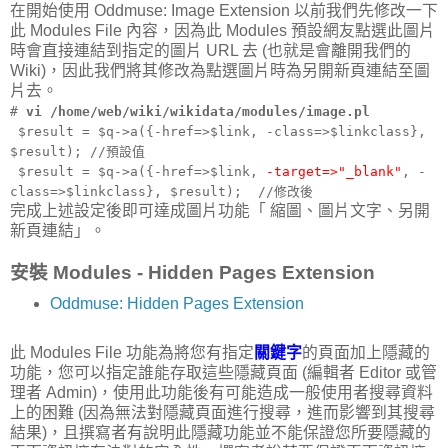
在開始使用 Oddmuse: Image Extension 以前我們先修改一下
此 Modules File 內容，因為此 Modules 預設網友點選此圖片
時會直接連結到指定的圖片 URL 去 (也就是會離開我們的
Wiki)，因此我們將其修改為點選圖片時為另開新頁連結至圖
片去。
#
vi /home/web/wiki/wikidata/modules/image.pl
$result = $q->a({-href=>$link, -class=>$linkclass},
$result); //預設值
$result = $q->a({-href=>$link,
-target=>"_blank"
, -
class=>$linkclass}, $result); //修改後
完成上述設定後即可達成圖片功能「 縮圖、圖片文字、另開
新頁連結」。
安裝 Modules - Hidden Pages Extension
Oddmuse: Hidden Pages Extension
此 Modules File 功能為將您有指定
關鍵字
的頁面加上隱藏的
功能，您可以指定誰能存取這些隱藏頁面 (編輯者 Editor 或管
理者 Admin)，使用此功能後有可能造成一般使用者搜尋資料
上的困難 (因為無法對隱藏頁面進行搜尋，進而影響到其搜尋
結果)，且撰寫者有說明此隱藏功能並不能保證您所要隱藏的