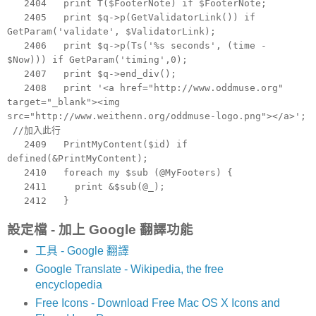
2404 print T($FooterNote) if $FooterNote;
2405 print $q->p(GetValidatorLink()) if
GetParam('validate', $ValidatorLink);
2406 print $q->p(Ts('%s seconds', (time -
$Now))) if GetParam('timing',0);
2407 print $q->end_div();
2408 print '<a href="http://www.oddmuse.org"
target="_blank"><img
src="http://www.weithenn.org/oddmuse-logo.png"></a>';
//加入此行
2409 PrintMyContent($id) if
defined(&PrintMyContent);
2410 foreach my $sub (@MyFooters) {
2411 print &$sub(@_);
2412 }
設定檔 - 加上 Google 翻譯功能
工具 - Google 翻譯
Google Translate - Wikipedia, the free
encyclopedia
Free Icons - Download Free Mac OS X Icons and