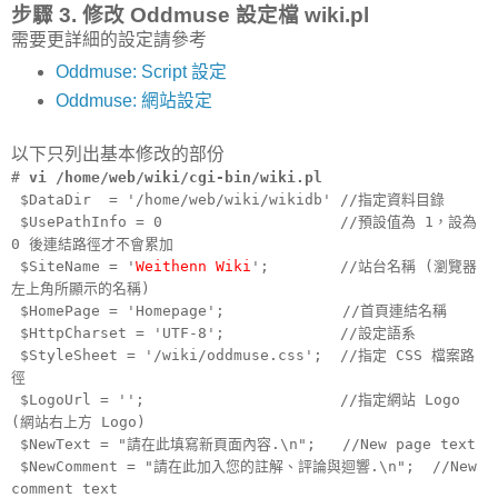
步驟 3. 修改 Oddmuse 設定檔 wiki.pl
需要更詳細的設定請參考
Oddmuse: Script 設定
Oddmuse: 網站設定
以下只列出基本修改的部份
#
vi /home/web/wiki/cgi-bin/wiki.pl
$DataDir = '/home/web/wiki/wikidb' //指定資料目錄
$UsePathInfo = 0 //預設值為 1，設為
0 後連結路徑才不會累加
$SiteName = '
Weithenn Wiki
'; //站台名稱 (瀏覽器
左上角所顯示的名稱)
$HomePage = 'Homepage'; //首頁連結名稱
$HttpCharset = 'UTF-8'; //設定語系
$StyleSheet = '/wiki/oddmuse.css'; //指定 CSS 檔案路
徑
$LogoUrl = ''; //指定網站 Logo
(網站右上方 Logo)
$NewText = "請在此填寫新頁面內容.\n"; //New page text
$NewComment = "請在此加入您的註解、評論與迴響.\n"; //New
comment text