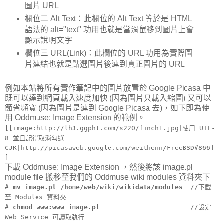
圖片 URL
欄位二 Alt Text：此欄位的 Alt Text 等於是 HTML
語法的 alt="text" 功用也就是當滑鼠移到圖片上會
顯示說明文字
欄位三 URL(Link)：此欄位的 URL 功用為實際圖
片連結也就是點選圖片後連到真正圖片的 URL
例如本站將所有實作筆記中的圖片放置於 Google Picasa 中
既可以達到網頁載入速度加快 (因為圖片只載入縮圖) 又可以
節省頻寬 (因為圖片是連到 Google Picasa 去)，如下即為使
用 Oddmuse: Image Extension 的範例。
[[image:http://lh3.ggpht.com/s220/finch1.jpg|使用 UTF-
8 並且記得取消勾選
CJK|http://picasaweb.google.com/weithenn/FreeBSD#866]
]
下載 Oddmuse: Image Extension ，然後將該 image.pl
module file 搬移至我們的 Oddmuse wiki modules 資料夾下
#
mv image.pl /home/web/wiki/wikidata/modules
//下載
至 Modules 資料夾
#
chmod www:www image.pl
//設定
Web Service 可讀取執行