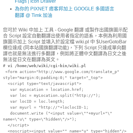
Flags | Icon Drawer
為你的 PIXNET 痞客邦加上 GOOGLE 多國語言
翻譯 @ Timk 加油
您可於 Wiki 中加上 工具 - Google 翻譯 或製作出國旗圖示配
合 Script 設定自動翻譯出使用者指定的語系，本例為利用國
旗圖示加上 Script 並填入於設定檔 wiki.pl 中 $UserGotoBar
欄位達成 (同本站國旗翻譯功能)，下列 Script 只達成單向翻
譯也就是無法進行多翻譯，例如將正體中文翻譯為日文之後
無法從日文在翻譯為英文。
#
vi /home/web/wiki/cgi-bin/wiki.pl
<form action="http://www.google.com/translate_p"
style="margin:0;padding:0;" target="_top">
<script type="text/javascript">
var myLocation = location.href;
var loc = myLocation.split("http://");
var locID = loc.length;
var myurl = "http://"+loclocID-1;
document.write ("<input value=\""+myurl+"\"
name=\"u\" type=\"hidden\"/>");
</script>
<noscript><input value="" name="u" type="hidden"/>