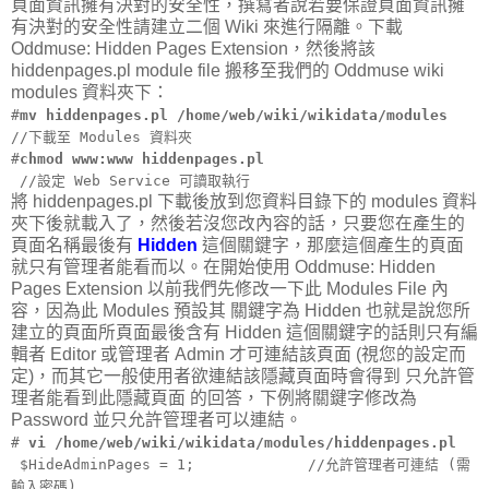
頁面資訊擁有決對的安全性，撰寫者說若要保證頁面資訊擁
有決對的安全性請建立二個 Wiki 來進行隔離。下載
Oddmuse: Hidden Pages Extension，然後將該
hiddenpages.pl module file 搬移至我們的 Oddmuse wiki
modules 資料夾下：
#
mv hiddenpages.pl /home/web/wiki/wikidata/modules
//下載至 Modules 資料夾
#
chmod www:www hiddenpages.pl
//設定 Web Service 可讀取執行
將 hiddenpages.pl 下載後放到您資料目錄下的 modules 資料
夾下後就載入了，然後若沒您改內容的話，只要您在產生的
頁面名稱最後有
Hidden
這個關鍵字，那麼這個產生的頁面
就只有管理者能看而以。在開始使用 Oddmuse: Hidden
Pages Extension 以前我們先修改一下此 Modules File 內
容，因為此 Modules 預設其 關鍵字為 Hidden 也就是說您所
建立的頁面所頁面最後含有 Hidden 這個關鍵字的話則只有編
輯者 Editor 或管理者 Admin 才可連結該頁面 (視您的設定而
定)，而其它一般使用者欲連結該隱藏頁面時會得到 只允許管
理者能看到此隱藏頁面 的回答，下例將關鍵字修改為
Password 並只允許管理者可以連結。
#
vi /home/web/wiki/wikidata/modules/hiddenpages.pl
$HideAdminPages = 1; //允許管理者可連結 (需
輸入密碼)