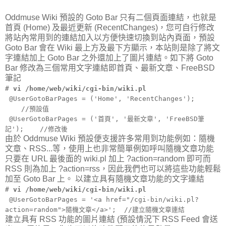
Oddmuse Wiki 預設的 Goto Bar 只有二個頁面連結，也就是
首頁 (Home) 及最近更新 (RecentChanges)，您可自行修改
將站內常用到的連結加入以方便快速切換到站內頁面，預設
Goto Bar 會在 Wiki 最上方及最下方顯示，本站則是除了將文
字連結加上 Goto Bar 之外還加上了圖片連結。如下將 Goto
Bar 修改為三個常用文字連結即首頁、最新文章、FreeBSD
筆記
#
vi /home/web/wiki/cgi-bin/wiki.pl
@UserGotoBarPages = ('Home', 'RecentChanges');
//預設值
@UserGotoBarPages = ('首頁', '最新文章', 'FreeBSD筆
記'); //修改後
由於 Oddmuse Wiki 預設便支援許多常用到功能例如：隨機
文章、RSS...等，使用上也非常簡單例如呼叫隨機文章功能
只要在 URL 最後面的 wiki.pl 加上 ?action=random 即可而
RSS 則為加上 ?action=rss，因此我們也可以將這些功能輕鬆
加至 Goto Bar 上。 以建立具有隨機文章功能的文字連結
#
vi /home/web/wiki/cgi-bin/wiki.pl
@UserGotoBarPages = '<a href="/cgi-bin/wiki.pl?
action=random">隨機文章</a>'; //建立隨機文章連結
建立具有 RSS 功能的圖片連結 (預設情況下 RSS Feed 會送