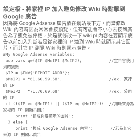
設定檔 - 將家裡 IP 加入避免修改 Wiki 時點擊到
Google 廣告
因為將 Google Adsense 廣告放在網站最下方，而當修改
Wiki 內容時因為常常會按預覽，但有可能會不小心去按到廣
告為了避免被停權，於是就修改一下 wiki.pl 內容在要顯示廣
告以前加入判斷若是從家裡的 IP 連到 Wiki 時就顯示其它圖
片，而其它 IP 瀏覽 Wiki 時則顯示廣告。
#My Google Adsense variables:
use vars qw($IP $MeIP1 $MeIP2); //宣告會使用
到的變數
$IP = $ENV{'REMOTE_ADDR'};
$MeIP1 = "61.60.59.58"; //ex. 家裡
的 IP
$MeIP2 = "71.70.69.68"; //ex. 公司
的 IP
if (($IP eq $MeIP1) || ($IP eq $MeIP2)){ //判斷來源為
家裡的 IP 則顯示圖片
print '換成你要顯示的圖片';
} else {
print '換成 Google Adsense 內容'; //若為其它
來源 IP 則顯示廣告