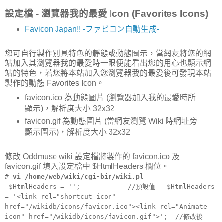
設定檔 - 瀏覽器我的最愛 Icon (Favorites Icons)
Favicon Japan!! -ファビコン自動生成-
您可自行製作別具特色的靜態或動態圖示，當網友將您的網
站加入其瀏覽器我的最愛時一眼便能看出您的用心也顯示網
站的特色，若您將本站加入您瀏覽器我的最愛後可發現本站
製作的動態 Favorites Icon。
favicon.ico 為動態圖片 (瀏覽器加入我的最愛時所
顯示)，解析度大小 32x32
favicon.gif 為動態圖片 (當網友瀏覽 Wiki 時網址旁
顯示圖示)，解析度大小 32x32
修改 Oddmuse wiki 設定檔將製作的 favicon.ico 及
favicon.gif 填入設定檔中 $HtmlHeaders 欄位。
#
vi /home/web/wiki/cgi-bin/wiki.pl
$HtmlHeaders = ''; //預設值 $HtmlHeaders
= '<link rel="shortcut icon"
href="/wikidb/icons/favicon.ico"><link rel="Animate
icon" href="/wikidb/icons/favicon.gif">'; //修改後