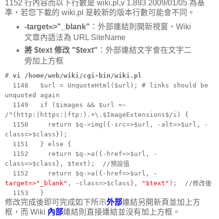
1152 行內容而以下行數是 wiki.pl,v 1.893 2009/01/05 為基
準，若您下載的 wiki.pl 是較新的版本行數可能會不同。
-target=>"_blank"
：外部連結則開新視窗，Wiki
文章內語法為 URL SiteName
將 $text 修改 "$text"
：外部連結文字會在文字二
旁加上方框
#
vi /home/web/wiki/cgi-bin/wiki.pl
1148 $url = UnquoteHtml($url); # links should be
unquoted again
1149 if ($images && $url =~
/^(http:|https:|ftp:).+\.$ImageExtensions$/i) {
1150 return $q->img({-src=>$url, -alt=>$url, -
class=>$class});
1151 } else {
1152 return $q->a({-href=>$url, -
class=>$class}, $text); //預設值
1152 return $q->a({-href=>$url,
-
target=>"_blank"
, -class=>$class},
"$text"
); //修改後
1153 }
修改完成後即可完成如下所示
外部
連結另開新頁並加上方
框，而 Wiki
內部
連結則直接連結並沒有加上方框。