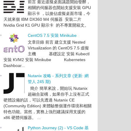
前言 最近虛擬桌面議題開始發酵，
相關的伺服器也開始支援安裝 GPU
顯示卡 ，以搶佔虛擬桌面市場，今
天就來個 IBM DX360 M4 伺服器 安裝二片
Nvidia Grid K1 GPU 顯示卡 的不專業開箱文。
CentOS 7.5 安裝 Minikube
文章目錄 前言 建立支援 Nested
Virtualization 的 CentOS 7.5 虛擬
主機 基礎設定 安裝 Kubectl
安裝 KVM2 安裝 Minikube Kubernetes
Dashboar...
Nutanix 攻略 - 系列文章 (更新: 網
管人 245 期)
簡介 簡單來說，開始玩 Nutanix
超融合架構，如果你手上沒有正式
硬體設備的話，可以先透過 Nutanix CE
(Community Edition) 來體驗整個運作環境和相關
特色功能。當然，實務上強烈建議採用支援的
x86 硬體伺服器。 ...
Python Journey (2) - VS Code 基