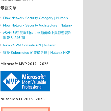
最新文章
Flow Network Security Category | Nutanix
Flow Network Security Architecture | Nutanix
vSAN 加密雙重到位，兼顧傳輸中與靜態資料 |
網管人 246 期
New v4 VM Console API | Nutanix
關於 Kubernetes 的架構選擇 | Nutanix NKP
Microsoft MVP 2012 - 2026
Nutanix NTC 2025 - 2026