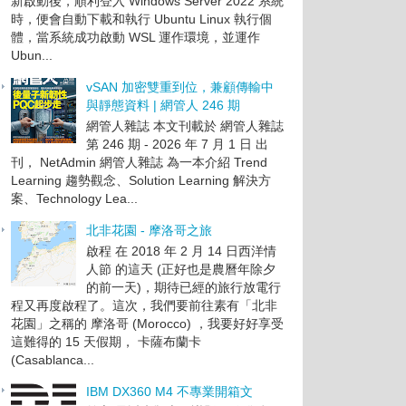
新啟動後，順利登入 Windows Server 2022 系統
時，便會自動下載和執行 Ubuntu Linux 執行個
體，當系統成功啟動 WSL 運作環境，並運作
Ubun...
vSAN 加密雙重到位，兼顧傳輸中
與靜態資料 | 網管人 246 期
網管人雜誌 本文刊載於 網管人雜誌
第 246 期 - 2026 年 7 月 1 日 出
刊， NetAdmin 網管人雜誌 為一本介紹 Trend
Learning 趨勢觀念、Solution Learning 解決方
案、Technology Lea...
北非花園 - 摩洛哥之旅
啟程 在 2018 年 2 月 14 日西洋情
人節 的這天 (正好也是農曆年除夕
的前一天)，期待已經的旅行放電行
程又再度啟程了。這次，我們要前往素有「北非
花園」之稱的 摩洛哥 (Morocco) ，我要好好享受
這難得的 15 天假期， 卡薩布蘭卡
(Casablanca...
IBM DX360 M4 不專業開箱文