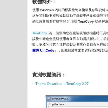
軟體簡介：
使用 Windows 內建的檔案總管來複製及移動
終於等到快要複製或是移動完畢時突然跳個錯誤視窗跟您
的話就會想要打爛它吧？ 那麼
TeraCopy
就是解決
TeraCopy
為一個幫助您在複製或搬移檔案時工具
誤發生時也會提醒使用者並且自動嘗試解決它，若
敗，更棒的是它在進行複製及搬移作業時會自行動
國碼 UniCode
」，因此對於常常要進行檔案複製及搬移的
實測軟體資訊：
iThome Download – TeraCopy 2.27