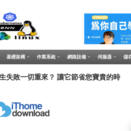
基礎架構
作業系統
網路設備
伺服器
儲
一半發生失敗一切重來？ 讓它節省您寶貴的時