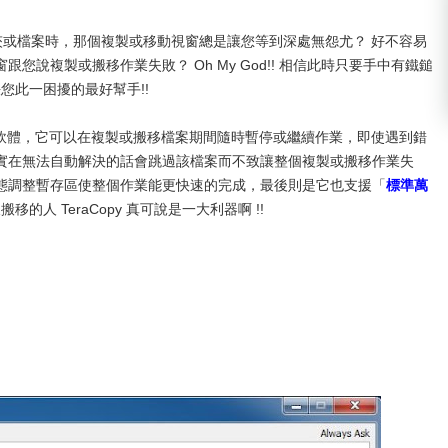
資料夾或檔案時，那個複製或移動視窗總是讓您等到深處無怨尤？ 好不容易
說複製或搬移作業失敗？ Oh My God!! 相信此時只要手中有鐵鎚
您此一困擾的最好幫手!!
軟體，它可以在複製或搬移檔案期間隨時暫停或繼續作業，即使遇到錯
實在無法自動解決的話會跳過該檔案而不致讓整個複製或搬移作業失
態調整暫存區使整個作業能更快速的完成，最後則是它也支援「
標準萬
人 TeraCopy 真可說是一大利器啊 !!