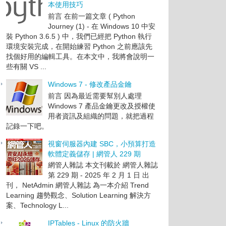
本使用技巧
前言 在前一篇文章 ( Python
Journey (1) - 在 Windows 10 中安
裝 Python 3.6.5 ) 中，我們已經把 Python 執行
環境安裝完成，在開始練習 Python 之前應該先
找個好用的編輯工具。在本文中，我將會說明一
些有關 VS ...
Windows 7 - 修改產品金鑰
前言 因為最近需要幫別人處理
Windows 7 產品金鑰更改及授權使
用者資訊及組織的問題，就把過程
記錄一下吧。
視窗伺服器內建 SBC，小預算打造
軟體定義儲存 | 網管人 229 期
網管人雜誌 本文刊載於 網管人雜誌
第 229 期 - 2025 年 2 月 1 日 出
刊， NetAdmin 網管人雜誌 為一本介紹 Trend
Learning 趨勢觀念、Solution Learning 解決方
案、Technology L...
IPTables - Linux 的防火牆