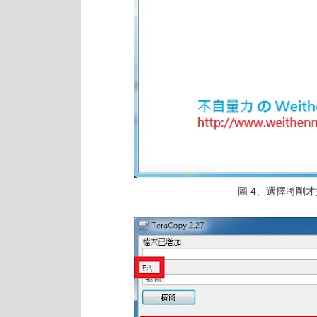
圖 4、選擇將剛才挑