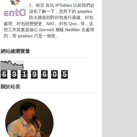
1、前言 在玩 IPTables 以前我們必
須先了解一下，您所下的 iptables
防火牆規則對封包進行過濾、封包
處理、封包狀態變更、NAT、封包 Qos...等，這
些工作其實是核心 (kernel) 層級 Netfilter 在處理
的，而 iptables 只是一個使...
網站總瀏覽量
6
9
1
9
6
0
5
關於站長