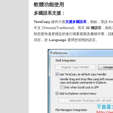
軟體功能使用
多國語系支援：
TeraCopy
操作介面
支援多國語系
，例如，英語 Eng
中文 Chinese(Traditional)…等共
32 種語言
，因此
助您更快速更穩定的進行檔案複製及搬移作業，請點選 
項目，於
Language
選擇您習慣的語言。