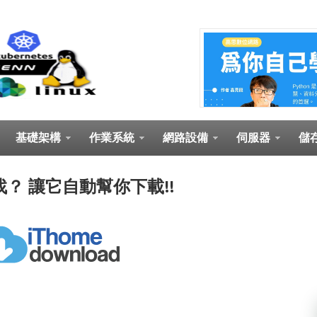
基礎架構
作業系統
網路設備
伺服器
儲
新難找？ 讓它自動幫你下載!!