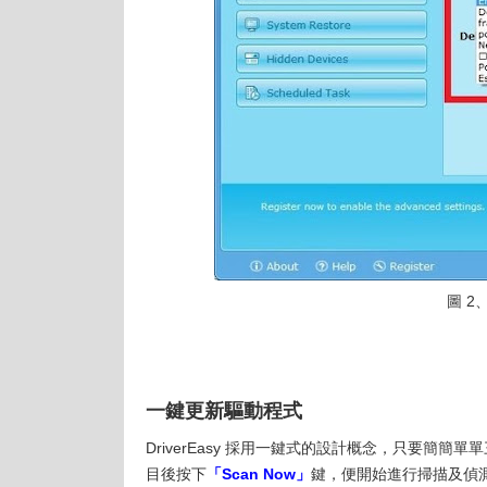
圖 2
一鍵更新驅動程式
DriverEasy 採用一鍵式的設計概念，只要簡簡單單
目後按下
「Scan Now」
鍵，便開始進行掃描及偵