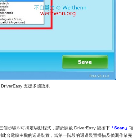
、DriverEasy 支援多國語系
三個步驟即可搞定驅動程式，請於開啟 DriverEasy 後按下
「Scan」
項
測此台電腦主機的週邊裝置，當第一階段的週邊裝置掃描及偵測作業完