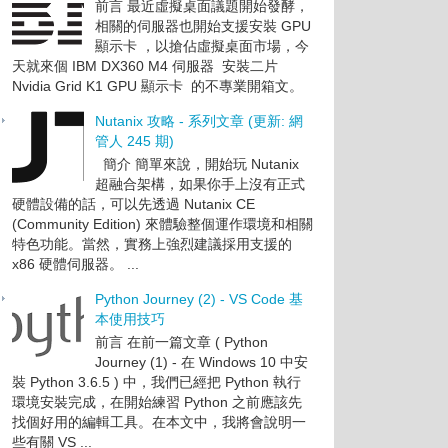
前言 最近虛擬桌面議題開始發酵，
相關的伺服器也開始支援安裝 GPU
顯示卡 ，以搶佔虛擬桌面市場，今
天就來個 IBM DX360 M4 伺服器 安裝二片
Nvidia Grid K1 GPU 顯示卡 的不專業開箱文。
Nutanix 攻略 - 系列文章 (更新: 網
管人 245 期)
簡介 簡單來說，開始玩 Nutanix
超融合架構，如果你手上沒有正式
硬體設備的話，可以先透過 Nutanix CE
(Community Edition) 來體驗整個運作環境和相關
特色功能。當然，實務上強烈建議採用支援的
x86 硬體伺服器。 ...
Python Journey (2) - VS Code 基
本使用技巧
前言 在前一篇文章 ( Python
Journey (1) - 在 Windows 10 中安
裝 Python 3.6.5 ) 中，我們已經把 Python 執行
環境安裝完成，在開始練習 Python 之前應該先
找個好用的編輯工具。在本文中，我將會說明一
些有關 VS ...