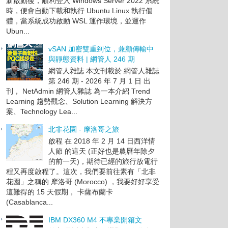
新啟動後，順利登入 Windows Server 2022 系統
時，便會自動下載和執行 Ubuntu Linux 執行個
體，當系統成功啟動 WSL 運作環境，並運作
Ubun...
vSAN 加密雙重到位，兼顧傳輸中
與靜態資料 | 網管人 246 期
網管人雜誌 本文刊載於 網管人雜誌
第 246 期 - 2026 年 7 月 1 日 出
刊， NetAdmin 網管人雜誌 為一本介紹 Trend
Learning 趨勢觀念、Solution Learning 解決方
案、Technology Lea...
北非花園 - 摩洛哥之旅
啟程 在 2018 年 2 月 14 日西洋情
人節 的這天 (正好也是農曆年除夕
的前一天)，期待已經的旅行放電行
程又再度啟程了。這次，我們要前往素有「北非
花園」之稱的 摩洛哥 (Morocco) ，我要好好享受
這難得的 15 天假期， 卡薩布蘭卡
(Casablanca...
IBM DX360 M4 不專業開箱文