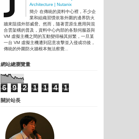
Architecture | Nutanix
簡介 在傳統的資料中心裡，不少企
業和組織習慣依靠外圍的邊界防火
牆來阻擋外部威脅。然而，隨著雲原生應用與混
合雲架構的普及，資料中心內部的各類伺服器與
VM 虛擬主機之間的互動變得極其頻繁，一旦某
一台 VM 虛擬主機遭到惡意攻擊並入侵成功後，
傳統的外圍防火牆根本無法察覺...
網站總瀏覽量
6
9
2
1
1
4
1
關於站長