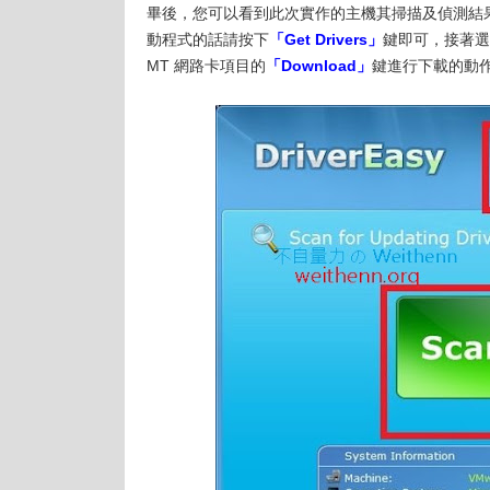
畢後，您可以看到此次實作的主機其掃描及偵測結
動程式的話請按下
「Get Drivers」
鍵即可，接著選擇
MT 網路卡項目的
「Download」
鍵進行下載的動