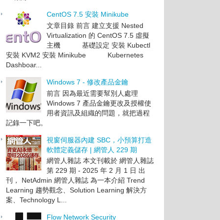
CentOS 7.5 安裝 Minikube
文章目錄 前言 建立支援 Nested
Virtualization 的 CentOS 7.5 虛擬
主機 基礎設定 安裝 Kubectl
安裝 KVM2 安裝 Minikube Kubernetes
Dashboar...
Windows 7 - 修改產品金鑰
前言 因為最近需要幫別人處理
Windows 7 產品金鑰更改及授權使
用者資訊及組織的問題，就把過程
記錄一下吧。
視窗伺服器內建 SBC，小預算打造
軟體定義儲存 | 網管人 229 期
網管人雜誌 本文刊載於 網管人雜誌
第 229 期 - 2025 年 2 月 1 日 出
刊， NetAdmin 網管人雜誌 為一本介紹 Trend
Learning 趨勢觀念、Solution Learning 解決方
案、Technology L...
Flow Network Security