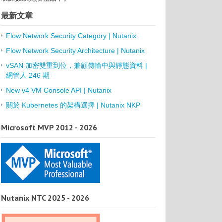
最新文章
Flow Network Security Category | Nutanix
Flow Network Security Architecture | Nutanix
vSAN 加密雙重到位，兼顧傳輸中與靜態資料 |
網管人 246 期
New v4 VM Console API | Nutanix
關於 Kubernetes 的架構選擇 | Nutanix NKP
Microsoft MVP 2012 - 2026
Nutanix NTC 2025 - 2026