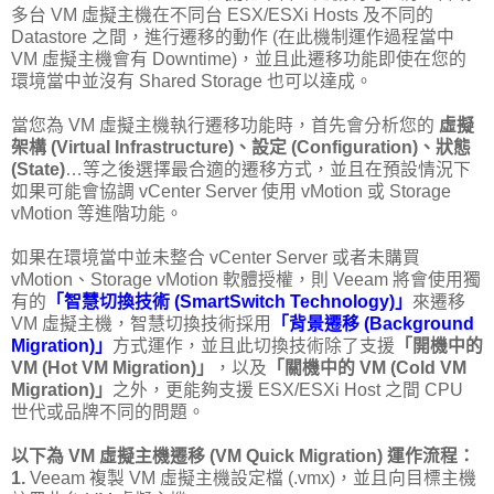
多台 VM 虛擬主機在不同台 ESX/ESXi Hosts 及不同的
Datastore 之間，進行遷移的動作 (在此機制運作過程當中
VM 虛擬主機會有 Downtime)，並且此遷移功能即使在您的
環境當中並沒有 Shared Storage 也可以達成。
當您為 VM 虛擬主機執行遷移功能時，首先會分析您的
虛擬
架構 (Virtual Infrastructure)、設定 (Configuration)、狀態
(State)
…等之後選擇最合適的遷移方式，並且在預設情況下
如果可能會協調 vCenter Server 使用 vMotion 或 Storage
vMotion 等進階功能。
如果在環境當中並未整合 vCenter Server 或者未購買
vMotion、Storage vMotion 軟體授權，則 Veeam 將會使用獨
有的
「智慧切換技術 (SmartSwitch Technology)」
來遷移
VM 虛擬主機，智慧切換技術採用
「背景遷移 (Background
Migration)」
方式運作，並且此切換技術除了支援
「開機中的
VM (Hot VM Migration)」
，以及
「關機中的 VM (Cold VM
Migration)」
之外，更能夠支援 ESX/ESXi Host 之間 CPU
世代或品牌不同的問題。
以下為 VM 虛擬主機遷移 (VM Quick Migration) 運作流程：
1.
Veeam 複製 VM 虛擬主機設定檔 (.vmx)，並且向目標主機