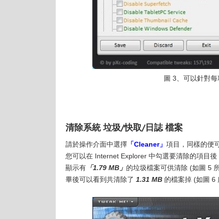
圖 3、可以針對
清除系統 垃圾/快取/日誌 檔案
請於操作介面中選擇
「Cleaner」
項目，同樣的便可
您可以在 Internet Explorer 中勾選要清除的項目
顯示有
「1.79 MB」
的垃圾檔案可供清除 (如圖 5
畢後可以看到共清除了
1.31 MB
的檔案掉 (如圖 6