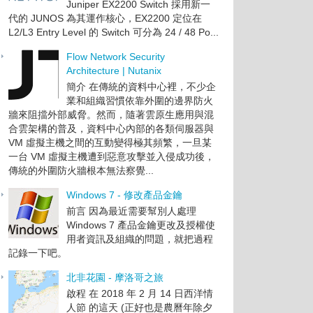
Juniper EX2200 Switch 採用新一
代的 JUNOS 為其運作核心，EX2200 定位在
L2/L3 Entry Level 的 Switch 可分為 24 / 48 Po...
Flow Network Security
Architecture | Nutanix
簡介 在傳統的資料中心裡，不少企
業和組織習慣依靠外圍的邊界防火
牆來阻擋外部威脅。然而，隨著雲原生應用與混
合雲架構的普及，資料中心內部的各類伺服器與
VM 虛擬主機之間的互動變得極其頻繁，一旦某
一台 VM 虛擬主機遭到惡意攻擊並入侵成功後，
傳統的外圍防火牆根本無法察覺...
Windows 7 - 修改產品金鑰
前言 因為最近需要幫別人處理
Windows 7 產品金鑰更改及授權使
用者資訊及組織的問題，就把過程
記錄一下吧。
北非花園 - 摩洛哥之旅
啟程 在 2018 年 2 月 14 日西洋情
人節 的這天 (正好也是農曆年除夕