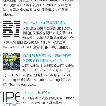
新啟動後，順利登入 Windows Server 2022 系統
時，便會自動下載和執行 Ubuntu Linux 執行個
體，當系統成功啟動 WSL 運作環境，並運作
Ubun...
IBM DX360 M4 不專業開箱文
前言 最近虛擬桌面議題開始發酵，
相關的伺服器也開始支援安裝 GPU
顯示卡 ，以搶佔虛擬桌面市場，今
天就來個 IBM DX360 M4 伺服器 安裝二片
Nvidia Grid K1 GPU 顯示卡 的不專業開箱文。
vSAN 加密雙重到位，兼顧傳輸中
與靜態資料 | 網管人 246 期
網管人雜誌 本文刊載於 網管人雜誌
第 246 期 - 2026 年 7 月 1 日 出
刊， NetAdmin 網管人雜誌 為一本介紹 Trend
Learning 趨勢觀念、Solution Learning 解決方
案、Technology Lea...
EX2200 - 基礎設定
1、前言 本文為說明及實作 Juniper
EX2200 Switch 的基本操作。