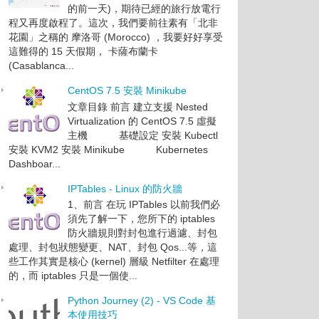
的前一天)，期待已經的旅行放電行
程又再度啟程了。這次，我們要前往素有「北非
花園」之稱的 摩洛哥 (Morocco) ，我要好好享受
這難得的 15 天假期， 卡薩布蘭卡
(Casablanca...
CentOS 7.5 安裝 Minikube
文章目錄 前言 建立支援 Nested
Virtualization 的 CentOS 7.5 虛擬
主機 基礎設定 安裝 Kubectl
安裝 KVM2 安裝 Minikube Kubernetes
Dashboar...
IPTables - Linux 的防火牆
1、前言 在玩 IPTables 以前我們必
須先了解一下，您所下的 iptables
防火牆規則對封包進行過濾、封包
處理、封包狀態變更、NAT、封包 Qos...等，這
些工作其實是核心 (kernel) 層級 Netfilter 在處理
的，而 iptables 只是一個使...
Python Journey (2) - VS Code 基
本使用技巧