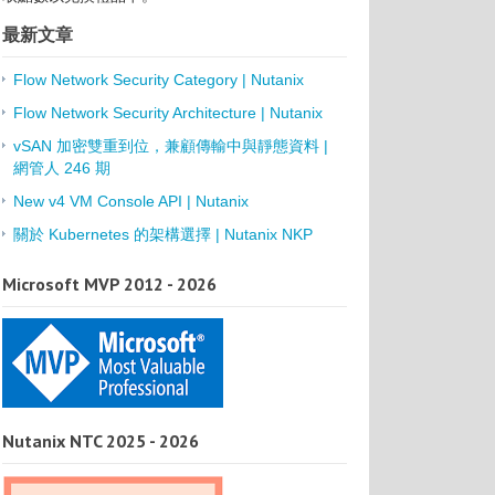
最新文章
Flow Network Security Category | Nutanix
Flow Network Security Architecture | Nutanix
vSAN 加密雙重到位，兼顧傳輸中與靜態資料 |
網管人 246 期
New v4 VM Console API | Nutanix
關於 Kubernetes 的架構選擇 | Nutanix NKP
Microsoft MVP 2012 - 2026
Nutanix NTC 2025 - 2026