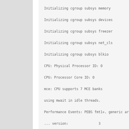
 Initializing cgroup subsys memory
 Initializing cgroup subsys devices
 Initializing cgroup subsys freezer
 Initializing cgroup subsys net_cls
 Initializing cgroup subsys blkio
 CPU: Physical Processor ID: 0
 CPU: Processor Core ID: 0
 mce: CPU supports 7 MCE banks
 using mwait in idle threads.
 Performance Events: PEBS fmt1+, generic ar
 ... version:               3