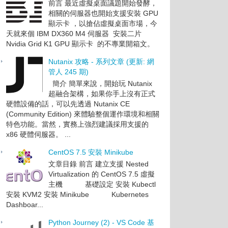
前言 最近虛擬桌面議題開始發酵，
相關的伺服器也開始支援安裝 GPU
顯示卡 ，以搶佔虛擬桌面市場，今
天就來個 IBM DX360 M4 伺服器 安裝二片
Nvidia Grid K1 GPU 顯示卡 的不專業開箱文。
Nutanix 攻略 - 系列文章 (更新: 網
管人 245 期)
簡介 簡單來說，開始玩 Nutanix
超融合架構，如果你手上沒有正式
硬體設備的話，可以先透過 Nutanix CE
(Community Edition) 來體驗整個運作環境和相關
特色功能。當然，實務上強烈建議採用支援的
x86 硬體伺服器。 ...
CentOS 7.5 安裝 Minikube
文章目錄 前言 建立支援 Nested
Virtualization 的 CentOS 7.5 虛擬
主機 基礎設定 安裝 Kubectl
安裝 KVM2 安裝 Minikube Kubernetes
Dashboar...
Python Journey (2) - VS Code 基