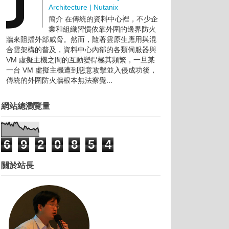
Architecture | Nutanix
簡介 在傳統的資料中心裡，不少企
業和組織習慣依靠外圍的邊界防火
牆來阻擋外部威脅。然而，隨著雲原生應用與混
合雲架構的普及，資料中心內部的各類伺服器與
VM 虛擬主機之間的互動變得極其頻繁，一旦某
一台 VM 虛擬主機遭到惡意攻擊並入侵成功後，
傳統的外圍防火牆根本無法察覺...
網站總瀏覽量
6
9
2
0
8
5
4
關於站長