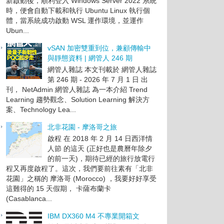
新啟動後，順利登入 Windows Server 2022 系統
時，便會自動下載和執行 Ubuntu Linux 執行個
體，當系統成功啟動 WSL 運作環境，並運作
Ubun...
vSAN 加密雙重到位，兼顧傳輸中
與靜態資料 | 網管人 246 期
網管人雜誌 本文刊載於 網管人雜誌
第 246 期 - 2026 年 7 月 1 日 出
刊， NetAdmin 網管人雜誌 為一本介紹 Trend
Learning 趨勢觀念、Solution Learning 解決方
案、Technology Lea...
北非花園 - 摩洛哥之旅
啟程 在 2018 年 2 月 14 日西洋情
人節 的這天 (正好也是農曆年除夕
的前一天)，期待已經的旅行放電行
程又再度啟程了。這次，我們要前往素有「北非
花園」之稱的 摩洛哥 (Morocco) ，我要好好享受
這難得的 15 天假期， 卡薩布蘭卡
(Casablanca...
IBM DX360 M4 不專業開箱文