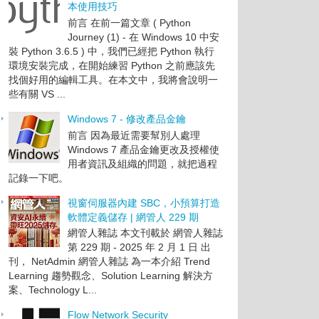
本使用技巧
前言 在前一篇文章 ( Python
Journey (1) - 在 Windows 10 中安
裝 Python 3.6.5 ) 中，我們已經把 Python 執行
環境安裝完成，在開始練習 Python 之前應該先
找個好用的編輯工具。在本文中，我將會說明一
些有關 VS ...
Windows 7 - 修改產品金鑰
前言 因為最近需要幫別人處理
Windows 7 產品金鑰更改及授權使
用者資訊及組織的問題，就把過程
記錄一下吧。
視窗伺服器內建 SBC，小預算打造
軟體定義儲存 | 網管人 229 期
網管人雜誌 本文刊載於 網管人雜誌
第 229 期 - 2025 年 2 月 1 日 出
刊， NetAdmin 網管人雜誌 為一本介紹 Trend
Learning 趨勢觀念、Solution Learning 解決方
案、Technology L...
Flow Network Security