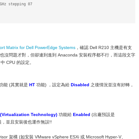
GHz stepping 07
rt Matrix for Dell PowerEdge Systems
，確認 Dell R210 主機是有支
.0 應該也沒問題才對，但卻連到進到 Anaconda 安裝程序都不行，而這段文字
中 CPU 的設定。
or 功能 (其實就是
HT
功能) ，設定為給
Disabled
之後情況並沒有好轉，
(Virtualization Technology)
功能給
Enabled
(出廠預設是
常安裝，並且安裝後也運作無誤!!
架構 (如安裝 VMware vSphere ESXi 或 Microsoft Hyper-V、