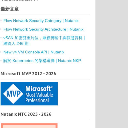
最新文章
Flow Network Security Category | Nutanix
Flow Network Security Architecture | Nutanix
vSAN 加密雙重到位，兼顧傳輸中與靜態資料 |
網管人 246 期
New v4 VM Console API | Nutanix
關於 Kubernetes 的架構選擇 | Nutanix NKP
Microsoft MVP 2012 - 2026
Nutanix NTC 2025 - 2026