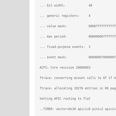
 ... bit width:             48
 ... generic registers:     4
 ... value mask:            0000fffffffffff
 ... max period:            000000007ffffff
 ... fixed-purpose events:  3
 ... event mask:            00000007000000f
 ACPI: Core revision 20090903
 ftrace: converting mcount calls to 0f 1f 4
 ftrace: allocating 20276 entries in 80 pag
 Setting APIC routing to flat
 ..TIMER: vector=0x30 apic1=0 pin1=2 apic2=