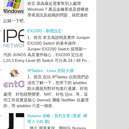
前言 因為最近需要幫別人處理
Windows 7 產品金鑰更改及授權使
用者資訊及組織的問題，就把過程
記錄一下吧。
EX2200 - 基礎設定
1、前言 本文為說明及實作 Juniper
EX2200 Switch 的基本操作。
Juniper EX2200 Switch 採用新一
代的 JUNOS 為其運作核心，EX2200 定位在
L2/L3 Entry Level 的 Switch 可分為 24 / 48 Po...
IPTables - Linux 的防火牆
1、前言 在玩 IPTables 以前我們必
須先了解一下，您所下的 iptables
防火牆規則對封包進行過濾、封包
處理、封包狀態變更、NAT、封包 Qos...等，這
些工作其實是核心 (kernel) 層級 Netfilter 在處理
的，而 iptables 只是一個使...
Nutanix 攻略 - 系列文章 (更新: 網
管人 245 期)
簡介 簡單來說，開始玩 Nutanix