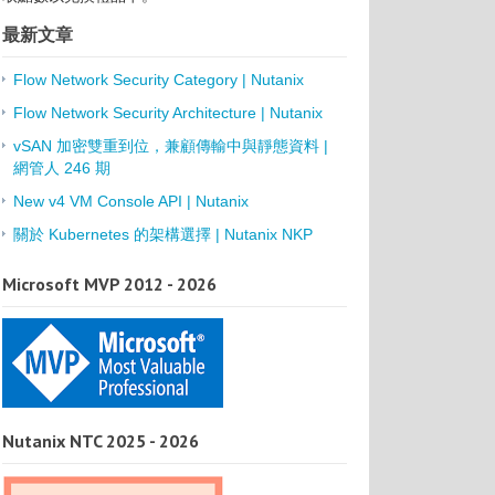
最新文章
Flow Network Security Category | Nutanix
Flow Network Security Architecture | Nutanix
vSAN 加密雙重到位，兼顧傳輸中與靜態資料 |
網管人 246 期
New v4 VM Console API | Nutanix
關於 Kubernetes 的架構選擇 | Nutanix NKP
Microsoft MVP 2012 - 2026
Nutanix NTC 2025 - 2026