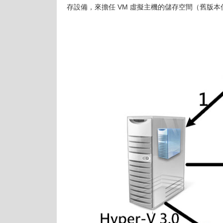
存設備，來擔任 VM 虛擬主機的儲存空間（舊版