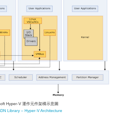
osoft Hyper-V 運作元件架構示意圖
DN Library – Hyper-V Architecture