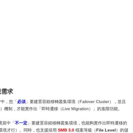
2
環境需求
當中，您「
必須
」要建置容錯移轉叢集環境（Failover Cluster），並且
）機制，才能實作出「即時遷移（Live Migration）」的進階功能。
境當中「
不一定
」要建置容錯移轉叢集環境，也能夠實作出即時遷移的
 網域環境才行）。同時，也支援採用
SMB 3.0
檔案等級（
File Level
）的儲