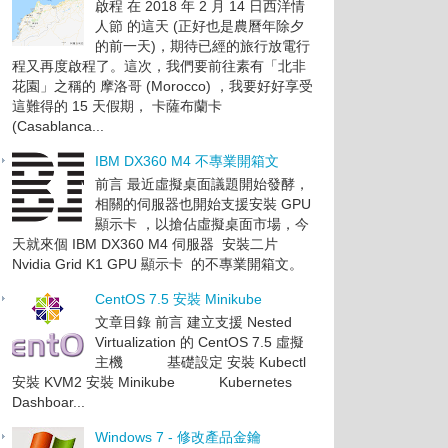
啟程 在 2018 年 2 月 14 日西洋情
人節 的這天 (正好也是農曆年除夕
的前一天)，期待已經的旅行放電行
程又再度啟程了。這次，我們要前往素有「北非
花園」之稱的 摩洛哥 (Morocco) ，我要好好享受
這難得的 15 天假期， 卡薩布蘭卡
(Casablanca...
IBM DX360 M4 不專業開箱文
前言 最近虛擬桌面議題開始發酵，
相關的伺服器也開始支援安裝 GPU
顯示卡 ，以搶佔虛擬桌面市場，今
天就來個 IBM DX360 M4 伺服器 安裝二片
Nvidia Grid K1 GPU 顯示卡 的不專業開箱文。
CentOS 7.5 安裝 Minikube
文章目錄 前言 建立支援 Nested
Virtualization 的 CentOS 7.5 虛擬
主機 基礎設定 安裝 Kubectl
安裝 KVM2 安裝 Minikube Kubernetes
Dashboar...
Windows 7 - 修改產品金鑰