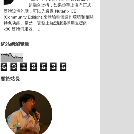
超融合架構，如果你手上沒有正式
硬體設備的話，可以先透過 Nutanix CE
(Community Edition) 來體驗整個運作環境和相關
特色功能。當然，實務上強烈建議採用支援的
x86 硬體伺服器。 ...
網站總瀏覽量
6
9
1
8
6
3
6
關於站長