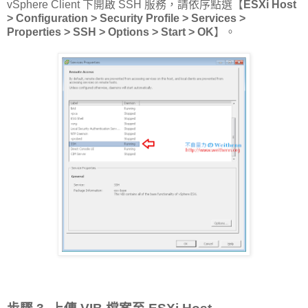
vSphere Client 下開啟 SSH 服務，請依序點選【
ESXi Host
> Configuration > Security Profile > Services >
Properties > SSH > Options > Start > OK
】。