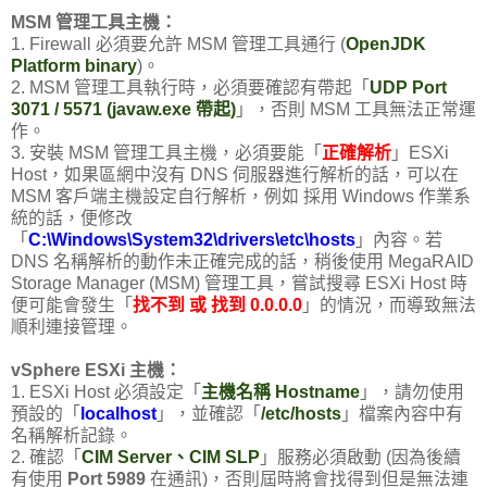
MSM 管理工具主機：
1. Firewall 必須要允許 MSM 管理工具通行 (
OpenJDK
Platform binary
)。
2. MSM 管理工具執行時，必須要確認有帶起「
UDP Port
3071 / 5571 (javaw.exe 帶起)
」，否則 MSM 工具無法正常運
作。
3. 安裝 MSM 管理工具主機，必須要能「
正確解析
」ESXi
Host，如果區網中沒有 DNS 伺服器進行解析的話，可以在
MSM 客戶端主機設定自行解析，例如 採用 Windows 作業系
統的話，便修改
「
C:\Windows\System32\drivers\etc\hosts
」內容。若
DNS 名稱解析的動作未正確完成的話，稍後使用 MegaRAID
Storage Manager (MSM) 管理工具，嘗試搜尋 ESXi Host 時
便可能會發生「
找不到 或 找到 0.0.0.0
」的情況，而導致無法
順利連接管理。
vSphere ESXi 主機：
1. ESXi Host 必須設定「
主機名稱 Hostname
」，請勿使用
預設的「
localhost
」，並確認「
/etc/hosts
」檔案內容中有
名稱解析記錄。
2. 確認「
CIM Server、CIM SLP
」服務必須啟動 (因為後續
有使用
Port 5989
在通訊)，否則屆時將會找得到但是無法連