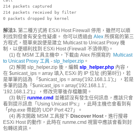
call
214 packets captured
214 packets received by filter
0 packets dropped by kernel
解法3.
第二種方式將 ESXi Host Firewall 停用，雖然可以順
利找到但會有安全性疑慮。 你可以透過由
Alex
所撰寫的第三
方程式，簡單來說便是建立 Multicast to Unicast Proxy 機
制，以便順利找到 ESXi Host (Firewall 不須停用)。
(1) 在 MSM 工具主機中，下載由 Alex 所撰寫的
Multicast
to Unicast Proxy 工具
-
slp_helper.zip
。
(2) 解開 slp_helper.zip 後，編輯
slp_helper.php
內容，
在 $unicast_ips = array 填入 ESXi 的 IP 位址 (約第8行)，若
是單筆的話為 「$unicast_ips = array('192.168.1.1');」，若是
多筆的話為「$unicast_ips = array('192.168.1.1',
'192.168.1.2');」，修改完畢後存檔離開。
(3) 執行
runme.cmd
並確認沒有發生任何訊息，應該只會
看到提示訊息「Using Unicast IPs:」，此時主機也會看到有
「php.exe 帶起的 UDP Port 427」。
(4) 再次開啟 MSM 工具按下
Discover Host
，進行搜尋
ESXi Host 的動作，此時在 runme.cmd 視窗中應該會看到封
包轉送資訊。