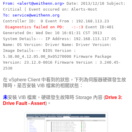
From: <alert@weithenn.org>
Date: 2013/12/10
Subject:
Critical | Event occured on: Alerts-Host
To: service@weithenn.org
Controller ID: 0 Event From : 192.168.113.23
Diagnostics failed on PD: -:-:3
Event ID:401
Generated On: Wed Dec 10 16:01:31 CST 3913
System Details---
IP Address: 192.168.113.117
OS
Name:
OS Version:
Driver Name:
Driver Version:
Image Details---
BIOS Version :
5.38.00_4.12.05.00_0x05270000
Firmware Package
Version: 23.12.0-0016
Firmware Version : 3.240.45-
2530
在 vSphere Client 中看到的狀態，下列為伺服器硬碟發生故
障時，是否安裝 VIB 檔案的相關狀態：
未
安裝 VIB 檔案，硬碟發生故障時 Storage 內容 (
Drive 3:
Drive Fault - Assert
)。