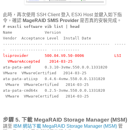
此時，再次使用 SSH Client 登入 ESXi Host 並鍵入如下指
令，確認
MageRAID SMIS Provider
是否真的安裝完成。
#
esxcli software vib list | head
Name Version
Vendor Acceptance Level Install Date
----------------- ---------------------------- -----
- ---------------- ------------
lsiprovider 500.04.V0.50-0006 LSI
VMwareAccepted 2014-03-25
ata-pata-amd 0.3.10-3vmw.550.0.0.1331820
VMware VMwareCertified 2014-03-25
ata-pata-atiixp 0.4.6-4vmw.550.0.0.1331820
VMware VMwareCertified 2014-03-25
ata-pata-cmd64x 0.2.5-3vmw.550.0.0.1331820
VMware VMwareCertified 2014-03-25
步驟 5. 下載 MegaRAID Storage Manager (MSM)
請至
IBM 網站下載 MegaRAID Storage Manager (MSM)
管