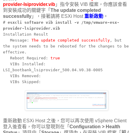
provider-lsiprovider.vib
」指令安裝 VIB 檔案，你應該會看
到安裝成功的關鍵字「
The update completed
successfully
」，接著請將 ESXi Host
重新啟動
。
#
esxcli software vib install -v /tmp/vmware-esx-
provider-lsiprovider.vib
Installation Result
Message:
The update completed successfully
, but
the system needs to be rebooted for the changes to be
effective.
Reboot Required:
true
VIBs Installed:
LSI_bootbank_lsiprovider_500.04.V0.38-0005
VIBs Removed:
VIBs Skipped:
重新啟動 ESXi Host 之後，您可以再次使用 vSphere Client
登入後查看，你可以發現到在「
Configuration > Health
Status
」項目中「
Storage
」選項內，在安裝 VIB 檔案「
前 /