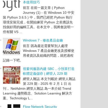
本使用技巧
前言 在前一篇文章 ( Python
Journey (1) - 在 Windows 10 中安
裝 Python 3.6.5 ) 中，我們已經把 Python 執行
環境安裝完成，在開始練習 Python 之前應該先
找個好用的編輯工具。在本文中，我將會說明一
些有關 VS ...
Windows 7 - 修改產品金鑰
前言 因為最近需要幫別人處理
Windows 7 產品金鑰更改及授權使
用者資訊及組織的問題，就把過程
記錄一下吧。
視窗伺服器內建 SBC，小預算打造
軟體定義儲存 | 網管人 229 期
網管人雜誌 本文刊載於 網管人雜誌
第 229 期 - 2025 年 2 月 1 日 出
刊， NetAdmin 網管人雜誌 為一本介紹 Trend
Learning 趨勢觀念、Solution Learning 解決方
案、Technology L...
Flow Network Security