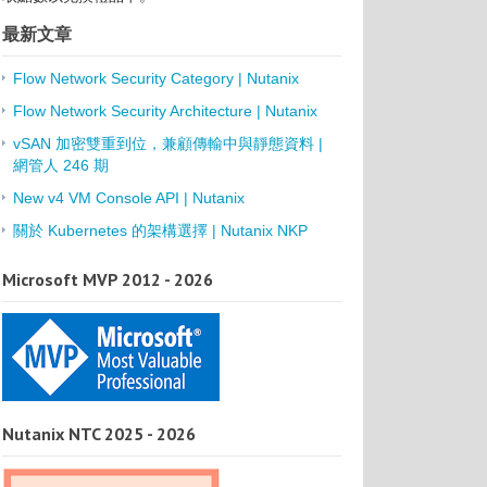
最新文章
Flow Network Security Category | Nutanix
Flow Network Security Architecture | Nutanix
vSAN 加密雙重到位，兼顧傳輸中與靜態資料 |
網管人 246 期
New v4 VM Console API | Nutanix
關於 Kubernetes 的架構選擇 | Nutanix NKP
Microsoft MVP 2012 - 2026
Nutanix NTC 2025 - 2026