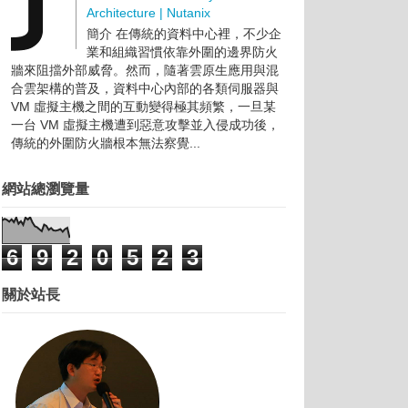
Architecture | Nutanix
簡介 在傳統的資料中心裡，不少企
業和組織習慣依靠外圍的邊界防火
牆來阻擋外部威脅。然而，隨著雲原生應用與混
合雲架構的普及，資料中心內部的各類伺服器與
VM 虛擬主機之間的互動變得極其頻繁，一旦某
一台 VM 虛擬主機遭到惡意攻擊並入侵成功後，
傳統的外圍防火牆根本無法察覺...
網站總瀏覽量
6
9
2
0
5
2
3
關於站長