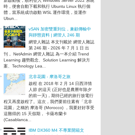
新啟動後，順利登入 Windows Server 2022 系統
時，便會自動下載和執行 Ubuntu Linux 執行個
體，當系統成功啟動 WSL 運作環境，並運作
Ubun...
vSAN 加密雙重到位，兼顧傳輸中
與靜態資料 | 網管人 246 期
網管人雜誌 本文刊載於 網管人雜誌
第 246 期 - 2026 年 7 月 1 日 出
刊， NetAdmin 網管人雜誌 為一本介紹 Trend
Learning 趨勢觀念、Solution Learning 解決方
案、Technology Lea...
北非花園 - 摩洛哥之旅
啟程 在 2018 年 2 月 14 日西洋情
人節 的這天 (正好也是農曆年除夕
的前一天)，期待已經的旅行放電行
程又再度啟程了。這次，我們要前往素有「北非
花園」之稱的 摩洛哥 (Morocco) ，我要好好享受
這難得的 15 天假期， 卡薩布蘭卡
(Casablanca...
IBM DX360 M4 不專業開箱文