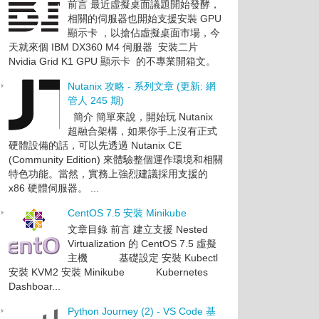
前言 最近虛擬桌面議題開始發酵，
相關的伺服器也開始支援安裝 GPU
顯示卡 ，以搶佔虛擬桌面市場，今
天就來個 IBM DX360 M4 伺服器 安裝二片
Nvidia Grid K1 GPU 顯示卡 的不專業開箱文。
Nutanix 攻略 - 系列文章 (更新: 網
管人 245 期)
簡介 簡單來說，開始玩 Nutanix
超融合架構，如果你手上沒有正式
硬體設備的話，可以先透過 Nutanix CE
(Community Edition) 來體驗整個運作環境和相關
特色功能。當然，實務上強烈建議採用支援的
x86 硬體伺服器。 ...
CentOS 7.5 安裝 Minikube
文章目錄 前言 建立支援 Nested
Virtualization 的 CentOS 7.5 虛擬
主機 基礎設定 安裝 Kubectl
安裝 KVM2 安裝 Minikube Kubernetes
Dashboar...
Python Journey (2) - VS Code 基