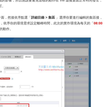
的影響，所以應該要避免這樣的動作在 VM 虛擬桌面正常時間發生，
可。
or 管理介面，然後依序點選「
詳細目錄 > 集區
」選擇你要進行編輯的集區後，
，依序你的環境需求設定離峰時間，此次的實作環境為每天的「
08:00
的動作。