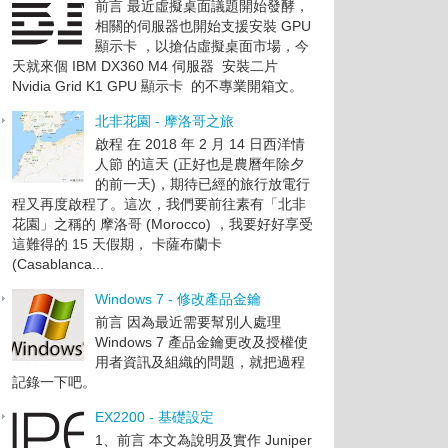
前言 最近虛擬桌面議題開始發酵，
相關的伺服器也開始支援安裝 GPU
顯示卡 ，以搶佔虛擬桌面市場，今
天就來個 IBM DX360 M4 伺服器 安裝二片
Nvidia Grid K1 GPU 顯示卡 的不專業開箱文。
北非花園 - 摩洛哥之旅
啟程 在 2018 年 2 月 14 日西洋情
人節 的這天 (正好也是農曆年除夕
的前一天)，期待已經的旅行放電行
程又再度啟程了。這次，我們要前往素有「北非
花園」之稱的 摩洛哥 (Morocco) ，我要好好享受
這難得的 15 天假期， 卡薩布蘭卡
(Casablanca...
Windows 7 - 修改產品金鑰
前言 因為最近需要幫別人處理
Windows 7 產品金鑰更改及授權使
用者資訊及組織的問題，就把過程
記錄一下吧。
EX2200 - 基礎設定
1、前言 本文為說明及實作 Juniper