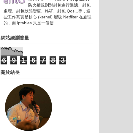
防火牆規則對封包進行過濾、封包
處理、封包狀態變更、NAT、封包 Qos...等，這
些工作其實是核心 (kernel) 層級 Netfilter 在處理
的，而 iptables 只是一個使...
網站總瀏覽量
6
9
1
6
7
8
3
關於站長