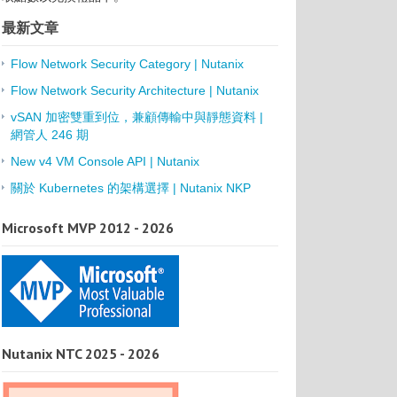
最新文章
Flow Network Security Category | Nutanix
Flow Network Security Architecture | Nutanix
vSAN 加密雙重到位，兼顧傳輸中與靜態資料 |
網管人 246 期
New v4 VM Console API | Nutanix
關於 Kubernetes 的架構選擇 | Nutanix NKP
Microsoft MVP 2012 - 2026
Nutanix NTC 2025 - 2026