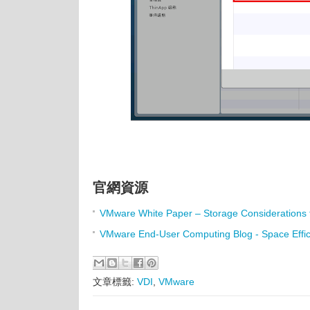
官網資源
VMware White Paper – Storage Considerations 
VMware End-User Computing Blog - Space Effici
文章標籤:
VDI
,
VMware