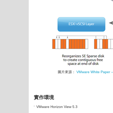
圖片來源：
VMware White Paper – 
實作環境
VMware Horizon View 5.3