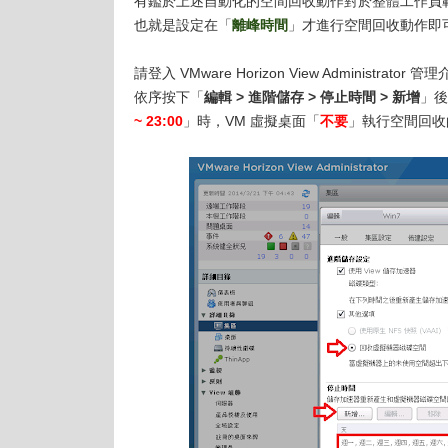
有鑑於上述自動化的空間回收動作對於整體工作負載
也就是設定在「
離峰時間
」才進行空間回收動作即
請登入 VMware Horizon View Administrat
依序按下「
編輯 > 進階儲存 > 停止時間 > 新增
」後
~ 23:00
」時，VM 虛擬桌面「
不要
」執行空間回收