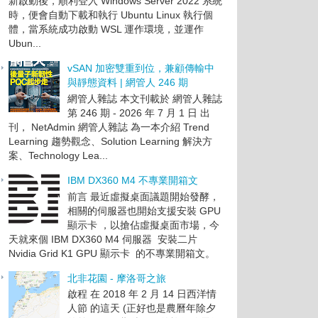
新啟動後，順利登入 Windows Server 2022 系統
時，便會自動下載和執行 Ubuntu Linux 執行個
體，當系統成功啟動 WSL 運作環境，並運作
Ubun...
vSAN 加密雙重到位，兼顧傳輸中
與靜態資料 | 網管人 246 期
網管人雜誌 本文刊載於 網管人雜誌
第 246 期 - 2026 年 7 月 1 日 出
刊， NetAdmin 網管人雜誌 為一本介紹 Trend
Learning 趨勢觀念、Solution Learning 解決方
案、Technology Lea...
IBM DX360 M4 不專業開箱文
前言 最近虛擬桌面議題開始發酵，
相關的伺服器也開始支援安裝 GPU
顯示卡 ，以搶佔虛擬桌面市場，今
天就來個 IBM DX360 M4 伺服器 安裝二片
Nvidia Grid K1 GPU 顯示卡 的不專業開箱文。
北非花園 - 摩洛哥之旅
啟程 在 2018 年 2 月 14 日西洋情
人節 的這天 (正好也是農曆年除夕