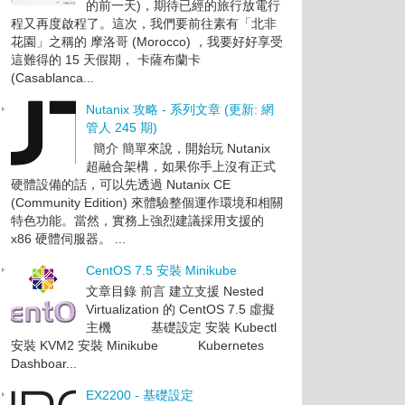
的前一天)，期待已經的旅行放電行
程又再度啟程了。這次，我們要前往素有「北非
花園」之稱的 摩洛哥 (Morocco) ，我要好好享受
這難得的 15 天假期， 卡薩布蘭卡
(Casablanca...
Nutanix 攻略 - 系列文章 (更新: 網
管人 245 期)
簡介 簡單來說，開始玩 Nutanix
超融合架構，如果你手上沒有正式
硬體設備的話，可以先透過 Nutanix CE
(Community Edition) 來體驗整個運作環境和相關
特色功能。當然，實務上強烈建議採用支援的
x86 硬體伺服器。 ...
CentOS 7.5 安裝 Minikube
文章目錄 前言 建立支援 Nested
Virtualization 的 CentOS 7.5 虛擬
主機 基礎設定 安裝 Kubectl
安裝 KVM2 安裝 Minikube Kubernetes
Dashboar...
EX2200 - 基礎設定