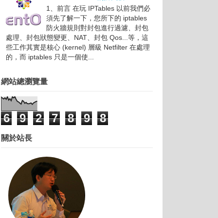
1、前言 在玩 IPTables 以前我們必
須先了解一下，您所下的 iptables
防火牆規則對封包進行過濾、封包
處理、封包狀態變更、NAT、封包 Qos...等，這
些工作其實是核心 (kernel) 層級 Netfilter 在處理
的，而 iptables 只是一個使...
網站總瀏覽量
6
9
2
7
8
9
8
關於站長