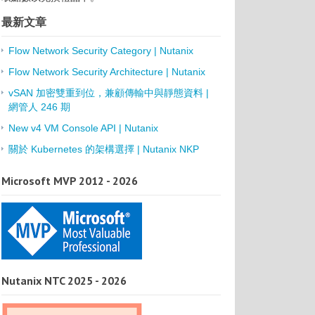
最新文章
Flow Network Security Category | Nutanix
Flow Network Security Architecture | Nutanix
vSAN 加密雙重到位，兼顧傳輸中與靜態資料 |
網管人 246 期
New v4 VM Console API | Nutanix
關於 Kubernetes 的架構選擇 | Nutanix NKP
Microsoft MVP 2012 - 2026
Nutanix NTC 2025 - 2026