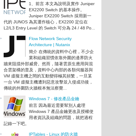
1、前言 本文為說明及實作 Juniper
EX2200 Switch 的基本操作。
Juniper EX2200 Switch 採用新一
代的 JUNOS 為其運作核心，EX2200 定位在
L2/L3 Entry Level 的 Switch 可分為 24 / 48 Po...
Flow Network Security
Architecture | Nutanix
簡介 在傳統的資料中心裡，不少企
業和組織習慣依靠外圍的邊界防火
牆來阻擋外部威脅。然而，隨著雲原生應用與混
合雲架構的普及，資料中心內部的各類伺服器與
VM 虛擬主機之間的互動變得極其頻繁，一旦某
一台 VM 虛擬主機遭到惡意攻擊並入侵成功後，
傳統的外圍防火牆根本無法察覺...
Windows 7 - 修改產品金鑰
前言 因為最近需要幫別人處理
Windows 7 產品金鑰更改及授權使
用者資訊及組織的問題，就把過程
記錄一下吧。
IPTables - Linux 的防火牆