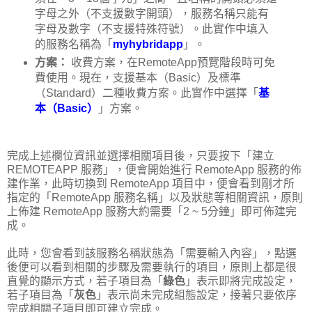
字母之外（不支援數字開頭），服務名稱只能有
字母及數字（不支援特殊符號）。此實作中填入
的服務名稱為「
myhybridapp
」。
方案：
收費方案，在RemoteApp預覽階段時可免
費使用。現在，支援基本（Basic）及標準
（Standard）二種收費方案。此實作中選擇「
基
本（Basic）
」方案。
完成上述欄位資訊並選擇相關項目後，只要按下「建立
REMOTEAPP 服務」，便會開始進行 RemoteApp 服務的佈
建作業，此時切換到 RemoteApp 項目中，便會看到剛才所
指定的「RemoteApp 服務名稱」以及狀態等相關資訊，原則
上佈建 RemoteApp 服務大約需要「2 ~ 5分鐘」即可佈建完
成。
此時，您會看到該服務名稱狀態為「需要輸入內容」，點選
後便可以看到相關的步驟及需要執行的項目，原則上都是很
直覺的顯示方式，若子項目為「
綠色
」表示即將完成設定，
若子項目為「
灰色
」表示尚未完成組態設定，接著只要依序
完成相關子項目即可建立完成。