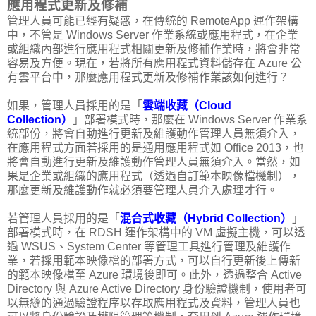
應用程式更新及修補
管理人員可能已經有疑惑，在傳統的 RemoteApp 運作架構
中，不管是 Windows Server 作業系統或應用程式，在企業
或組織內部進行應用程式相關更新及修補作業時，將會非常
容易及方便。現在，若將所有應用程式資料儲存在 Azure 公
有雲平台中，那麼應用程式更新及修補作業該如何進行？
如果，管理人員採用的是「
雲端收藏（Cloud
Collection）
」部署模式時，那麼在 Windows Server 作業系
統部份，將會自動進行更新及維護動作管理人員無須介入，
在應用程式方面若採用的是通用應用程式如 Office 2013，也
將會自動進行更新及維護動作管理人員無須介入。當然，如
果是企業或組織的應用程式（透過自訂範本映像檔機制），
那麼更新及維護動作就必須要管理人員介入處理才行。
若管理人員採用的是「
混合式收藏（Hybrid Collection）
」
部署模式時，在 RDSH 運作架構中的 VM 虛擬主機，可以透
過 WSUS、System Center 等管理工具進行管理及維護作
業，若採用範本映像檔的部署方式，可以自行更新後上傳新
的範本映像檔至 Azure 環境後即可。此外，透過整合 Active
Directory 與 Azure Active Directory 身份驗證機制，使用者可
以無縫的通過驗證程序以存取應用程式及資料，管理人員也