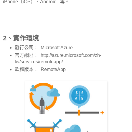
iPhone（iOS）、Android...等。
2、實作環境
發行公司： Microsoft Azure
官方網址： http://azure.microsoft.com/zh-
tw/services/remoteapp/
軟體版本： RemoteApp