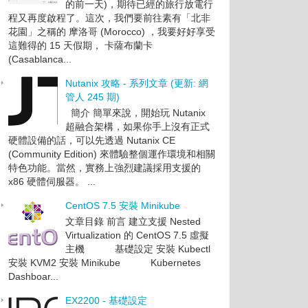
的前一天)，期待已經的旅行放電行
程又再度啟程了。這次，我們要前往素有「北非
花園」之稱的 摩洛哥 (Morocco) ，我要好好享受
這難得的 15 天假期， 卡薩布蘭卡
(Casablanca...
Nutanix 攻略 - 系列文章 (更新: 網
管人 245 期)
簡介 簡單來說，開始玩 Nutanix
超融合架構，如果你手上沒有正式
硬體設備的話，可以先透過 Nutanix CE
(Community Edition) 來體驗整個運作環境和相關
特色功能。當然，實務上強烈建議採用支援的
x86 硬體伺服器。 ...
CentOS 7.5 安裝 Minikube
文章目錄 前言 建立支援 Nested
Virtualization 的 CentOS 7.5 虛擬
主機 基礎設定 安裝 Kubectl
安裝 KVM2 安裝 Minikube Kubernetes
Dashboar...
EX2200 - 基礎設定