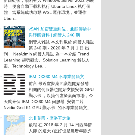
新啟動後，順利登入 Windows Server 2022 系統
時，便會自動下載和執行 Ubuntu Linux 執行個
體，當系統成功啟動 WSL 運作環境，並運作
Ubun...
vSAN 加密雙重到位，兼顧傳輸中
與靜態資料 | 網管人 246 期
網管人雜誌 本文刊載於 網管人雜誌
第 246 期 - 2026 年 7 月 1 日 出
刊， NetAdmin 網管人雜誌 為一本介紹 Trend
Learning 趨勢觀念、Solution Learning 解決方
案、Technology Lea...
IBM DX360 M4 不專業開箱文
前言 最近虛擬桌面議題開始發酵，
相關的伺服器也開始支援安裝 GPU
顯示卡 ，以搶佔虛擬桌面市場，今
天就來個 IBM DX360 M4 伺服器 安裝二片
Nvidia Grid K1 GPU 顯示卡 的不專業開箱文。
北非花園 - 摩洛哥之旅
啟程 在 2018 年 2 月 14 日西洋情
人節 的這天 (正好也是農曆年除夕