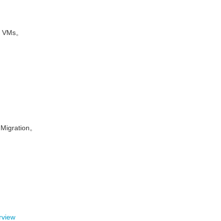
g VMs。
igration。
rview