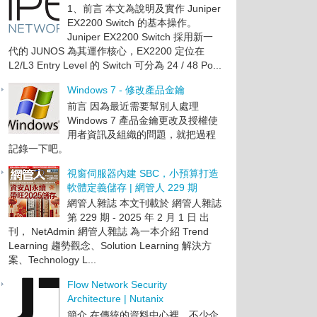
1、前言 本文為說明及實作 Juniper
EX2200 Switch 的基本操作。
Juniper EX2200 Switch 採用新一
代的 JUNOS 為其運作核心，EX2200 定位在
L2/L3 Entry Level 的 Switch 可分為 24 / 48 Po...
Windows 7 - 修改產品金鑰
前言 因為最近需要幫別人處理
Windows 7 產品金鑰更改及授權使
用者資訊及組織的問題，就把過程
記錄一下吧。
視窗伺服器內建 SBC，小預算打造
軟體定義儲存 | 網管人 229 期
網管人雜誌 本文刊載於 網管人雜誌
第 229 期 - 2025 年 2 月 1 日 出
刊， NetAdmin 網管人雜誌 為一本介紹 Trend
Learning 趨勢觀念、Solution Learning 解決方
案、Technology L...
Flow Network Security
Architecture | Nutanix
簡介 在傳統的資料中心裡，不少企