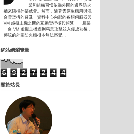
業和組織習慣依靠外圍的邊界防火
牆來阻擋外部威脅。然而，隨著雲原生應用與混
合雲架構的普及，資料中心內部的各類伺服器與
VM 虛擬主機之間的互動變得極其頻繁，一旦某
一台 VM 虛擬主機遭到惡意攻擊並入侵成功後，
傳統的外圍防火牆根本無法察覺...
網站總瀏覽量
6
9
2
7
2
4
4
關於站長