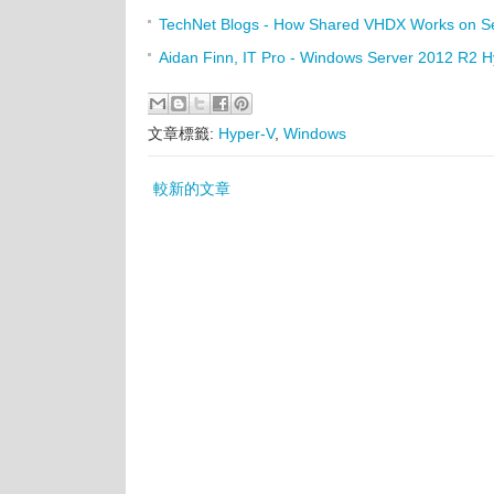
TechNet Blogs - How Shared VHDX Works on S
Aidan Finn, IT Pro - Windows Server 2012 R2 
文章標籤:
Hyper-V
,
Windows
較新的文章