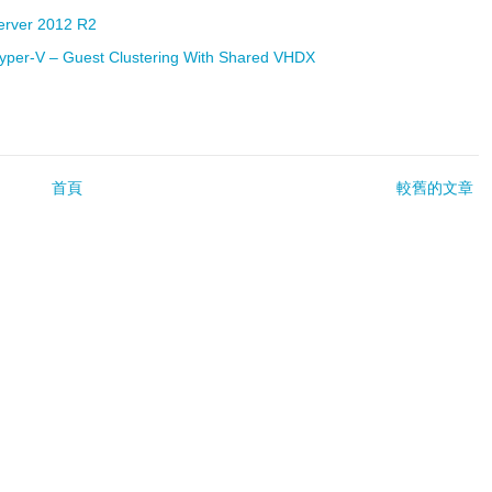
erver 2012 R2
Hyper-V – Guest Clustering With Shared VHDX
首頁
較舊的文章