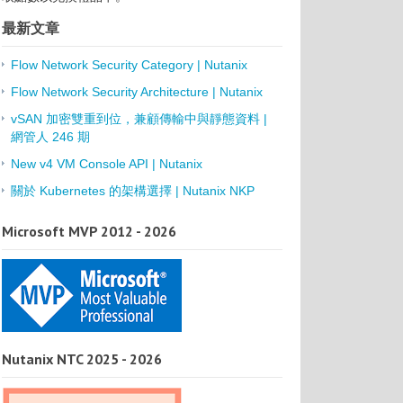
最新文章
Flow Network Security Category | Nutanix
Flow Network Security Architecture | Nutanix
vSAN 加密雙重到位，兼顧傳輸中與靜態資料 |
網管人 246 期
New v4 VM Console API | Nutanix
關於 Kubernetes 的架構選擇 | Nutanix NKP
Microsoft MVP 2012 - 2026
Nutanix NTC 2025 - 2026