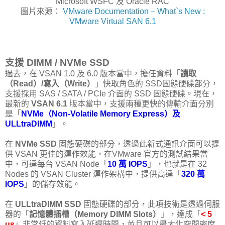
Microsoft WSFC 及 Oracle RAC
圖片來源：
VMware Documentation – What`s New :
VMware Virtual SAN 6.1
支援 DIMM / NVMe SSD
過去，在 VSAN 1.0 及 6.0 版本當中，擔任資料「
讀取
（Read）/寫入（Write）
」快取角色的 SSD固態硬碟部分，
支援採用 SAS / SATA / PCIe 介面的 SSD 固態硬碟。現在，
最新的
VSAN 6.1
版本當中，支援兩種更快的傳輸介面分別
是「
NVMe（Non-Volatile Memory Express）及
ULLtraDIMM
」。
在
NVMe SSD
固態硬碟的部分，透過此新式通訊介面可以提
供 VSAN 更佳的運作效能，在VMware 官方的測試結果當
中，可達每台 VSAN Node「
10 萬 IOPS
」，也就是在 32
Nodes 的 VSAN Cluster 運作架構中，提供高達「
320 萬
IOPS
」的儲存效能。
在
ULLtraDIMM SSD
固態硬碟的部分，此項技術是透過伺服
器的「
記憶體插槽（Memory DIMM Slots）
」，達成「
< 5
us
」非常低的資料寫入延遲時間，並且可以最大化空間密度