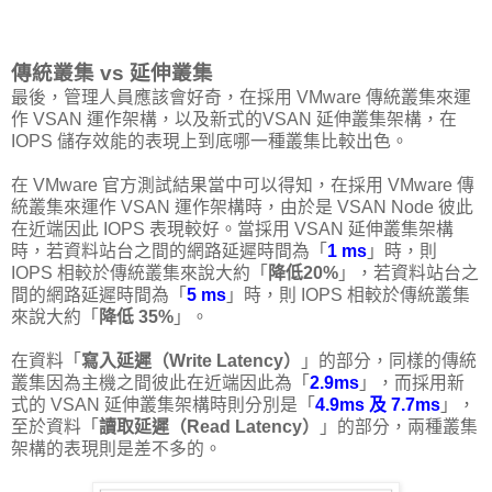
傳統叢集 vs 延伸叢集
最後，管理人員應該會好奇，在採用 VMware 傳統叢集來運
作 VSAN 運作架構，以及新式的VSAN 延伸叢集架構，在
IOPS 儲存效能的表現上到底哪一種叢集比較出色。
在 VMware 官方測試結果當中可以得知，在採用 VMware 傳
統叢集來運作 VSAN 運作架構時，由於是 VSAN Node 彼此
在近端因此 IOPS 表現較好。當採用 VSAN 延伸叢集架構
時，若資料站台之間的網路延遲時間為「
1 ms
」時，則
IOPS 相較於傳統叢集來說大約「
降低20%
」，若資料站台之
間的網路延遲時間為「
5 ms
」時，則 IOPS 相較於傳統叢集
來說大約「
降低 35%
」。
在資料「
寫入延遲（Write Latency）
」的部分，同樣的傳統
叢集因為主機之間彼此在近端因此為「
2.9ms
」，而採用新
式的 VSAN 延伸叢集架構時則分別是「
4.9ms 及 7.7ms
」，
至於資料「
讀取延遲（Read Latency）
」的部分，兩種叢集
架構的表現則是差不多的。