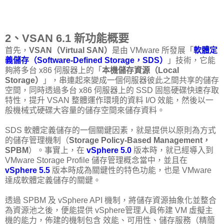
2、VSAN 6.1 新功能概要
首先，
VSAN（Virtual SAN）
是由 VMware 所發展「
軟體定
義儲存（Software-Defined Storage，SDS）
」技術，它能
夠將多台 x86 伺服器上的「
本機儲存資源（Local
Storage）
」，串連起來變成一個伺服器彼此之間共享的儲存
空間，同時透過多台 x86 伺服器上的 SSD 固態硬碟快速存取
特性，提升 VSAN 整體運作環境的資料 I/O 效能，然後以一
般機械式硬碟大容量的儲存空間來儲存資料。
SDS 軟體定義儲存的一個關鍵因素，就是提供以原則為方式
的儲存管理機制（
Storage Policy-Based Management，
SPBM
）。事實上，在
vSphere 5.0
版本時，就已經導入到
VMware Storage Profile 儲存管理概念當中，並且在
vSphere 5.5
版本時成為關鍵性的特色功能，也是 VMware
達成軟體定義儲存的關鍵。
透過 SPBM 及 vSphere API 機制，將儲存資源抽象化並整合
為資源池之後，便能提供 vSphere管理人員佈建 VM 虛擬主
機的能力，佈建的機制包含 效能、可用性、儲存服務（精簡