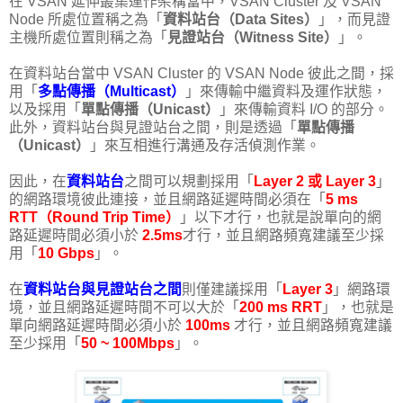
在 VSAN 延伸叢集運作架構當中，VSAN Cluster 及 VSAN
Node 所處位置稱之為「
資料站台（Data Sites）
」，而見證
主機所處位置則稱之為「
見證站台（Witness Site）
」。
在資料站台當中 VSAN Cluster 的 VSAN Node 彼此之間，採
用「
多點傳播（Multicast）
」來傳輸中繼資料及運作狀態，
以及採用「
單點傳播（Unicast）
」來傳輸資料 I/O 的部分。
此外，資料站台與見證站台之間，則是透過「
單點傳播
（Unicast）
」來互相進行溝通及存活偵測作業。
因此，在
資料站台
之間可以規劃採用「
Layer 2 或 Layer 3
」
的網路環境彼此連接，並且網路延遲時間必須在「
5 ms
RTT（Round Trip Time）
」以下才行，也就是說單向的網
路延遲時間必須小於
2.5ms
才行，並且網路頻寬建議至少採
用「
10 Gbps
」。
在
資料站台與見證站台之間
則僅建議採用「
Layer 3
」網路環
境，並且網路延遲時間不可以大於「
200 ms RRT
」，也就是
單向網路延遲時間必須小於
100ms
才行，並且網路頻寬建議
至少採用「
50 ~ 100Mbps
」。