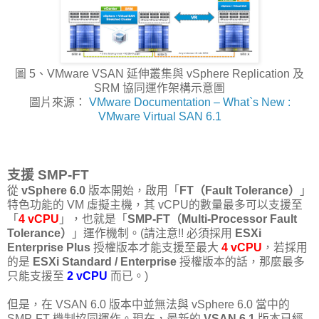
圖 5、VMware VSAN 延伸叢集與 vSphere Replication 及
SRM 協同運作架構示意圖
圖片來源：
VMware Documentation – What`s New :
VMware Virtual SAN 6.1
支援 SMP-FT
從
vSphere 6.0
版本開始，啟用「
FT（Fault Tolerance）
」
特色功能的 VM 虛擬主機，其 vCPU的數量最多可以支援至
「
4 vCPU
」，也就是「
SMP-FT（Multi-Processor Fault
Tolerance）
」運作機制。(請注意!! 必須採用
ESXi
Enterprise Plus
授權版本才能支援至最大
4 vCPU
，若採用
的是
ESXi Standard / Enterprise
授權版本的話，那麼最多
只能支援至
2 vCPU
而已。)
但是，在 VSAN 6.0 版本中並無法與 vSphere 6.0 當中的
SMP-FT 機制協同運作。現在，最新的
VSAN 6.1
版本已經