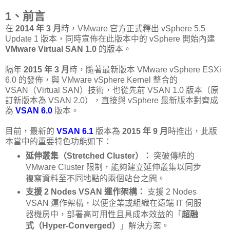
1、前言
在
2014 年 3 月
時，VMware 官方正式釋出 vSphere 5.5
Update 1 版本，同時宣佈在此版本中的 vSphere 開始內建
VMware Virtual SAN 1.0
的版本。
隔年
2015 年 3 月
時，隨著最新版本 VMware vSphere ESXi
6.0 的發佈，與 VMware vSphere Kernel 整合的
VSAN（Virtual SAN）技術，也從先前 VSAN 1.0 版本（原
訂新版本為 VSAN 2.0），直接與 vSphere 最新版本對齊成
為
VSAN 6.0
版本。
目前，最新的
VSAN 6.1
版本為
2015 年 9 月
時推出，此版
本當中的重要特色功能如下：
延伸叢集（Stretched Cluster）：
突破傳統的
VMware Cluster 限制，能夠建立延伸叢集以同步
複寫資料至不同地點的兩個站台之間。
支援 2 Nodes VSAN 運作架構：
支援 2 Nodes
VSAN 運作架構，以便企業或組織在遠端 IT 伺服
器機房中，部署高可用性且具成本效益的「
超融
式（Hyper-Converged）
」解決方案。