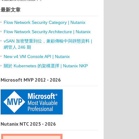
最新文章
Flow Network Security Category | Nutanix
Flow Network Security Architecture | Nutanix
vSAN 加密雙重到位，兼顧傳輸中與靜態資料 |
網管人 246 期
New v4 VM Console API | Nutanix
關於 Kubernetes 的架構選擇 | Nutanix NKP
Microsoft MVP 2012 - 2026
Nutanix NTC 2025 - 2026