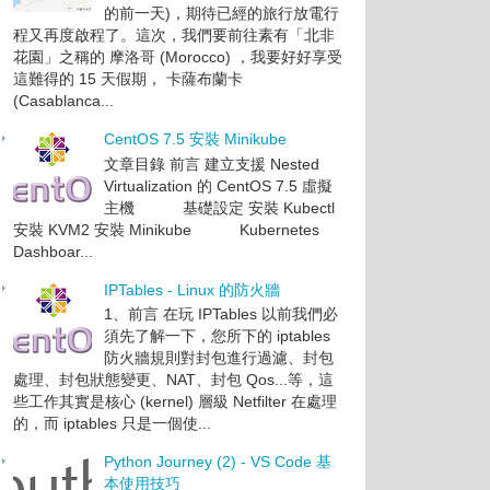
的前一天)，期待已經的旅行放電行
程又再度啟程了。這次，我們要前往素有「北非
花園」之稱的 摩洛哥 (Morocco) ，我要好好享受
這難得的 15 天假期， 卡薩布蘭卡
(Casablanca...
CentOS 7.5 安裝 Minikube
文章目錄 前言 建立支援 Nested
Virtualization 的 CentOS 7.5 虛擬
主機 基礎設定 安裝 Kubectl
安裝 KVM2 安裝 Minikube Kubernetes
Dashboar...
IPTables - Linux 的防火牆
1、前言 在玩 IPTables 以前我們必
須先了解一下，您所下的 iptables
防火牆規則對封包進行過濾、封包
處理、封包狀態變更、NAT、封包 Qos...等，這
些工作其實是核心 (kernel) 層級 Netfilter 在處理
的，而 iptables 只是一個使...
Python Journey (2) - VS Code 基
本使用技巧