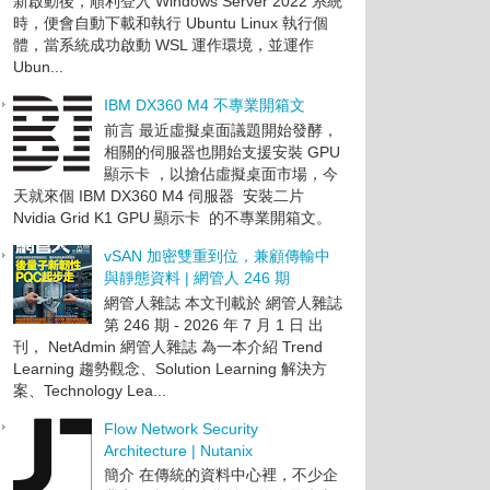
新啟動後，順利登入 Windows Server 2022 系統
時，便會自動下載和執行 Ubuntu Linux 執行個
體，當系統成功啟動 WSL 運作環境，並運作
Ubun...
IBM DX360 M4 不專業開箱文
前言 最近虛擬桌面議題開始發酵，
相關的伺服器也開始支援安裝 GPU
顯示卡 ，以搶佔虛擬桌面市場，今
天就來個 IBM DX360 M4 伺服器 安裝二片
Nvidia Grid K1 GPU 顯示卡 的不專業開箱文。
vSAN 加密雙重到位，兼顧傳輸中
與靜態資料 | 網管人 246 期
網管人雜誌 本文刊載於 網管人雜誌
第 246 期 - 2026 年 7 月 1 日 出
刊， NetAdmin 網管人雜誌 為一本介紹 Trend
Learning 趨勢觀念、Solution Learning 解決方
案、Technology Lea...
Flow Network Security
Architecture | Nutanix
簡介 在傳統的資料中心裡，不少企