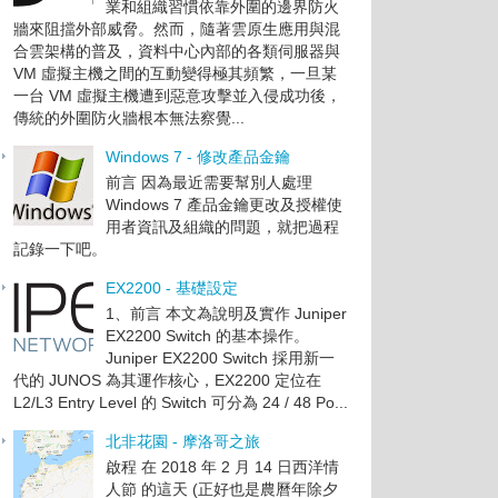
業和組織習慣依靠外圍的邊界防火
牆來阻擋外部威脅。然而，隨著雲原生應用與混
合雲架構的普及，資料中心內部的各類伺服器與
VM 虛擬主機之間的互動變得極其頻繁，一旦某
一台 VM 虛擬主機遭到惡意攻擊並入侵成功後，
傳統的外圍防火牆根本無法察覺...
Windows 7 - 修改產品金鑰
前言 因為最近需要幫別人處理
Windows 7 產品金鑰更改及授權使
用者資訊及組織的問題，就把過程
記錄一下吧。
EX2200 - 基礎設定
1、前言 本文為說明及實作 Juniper
EX2200 Switch 的基本操作。
Juniper EX2200 Switch 採用新一
代的 JUNOS 為其運作核心，EX2200 定位在
L2/L3 Entry Level 的 Switch 可分為 24 / 48 Po...
北非花園 - 摩洛哥之旅
啟程 在 2018 年 2 月 14 日西洋情
人節 的這天 (正好也是農曆年除夕