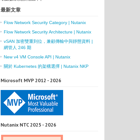
最新文章
Flow Network Security Category | Nutanix
Flow Network Security Architecture | Nutanix
vSAN 加密雙重到位，兼顧傳輸中與靜態資料 |
網管人 246 期
New v4 VM Console API | Nutanix
關於 Kubernetes 的架構選擇 | Nutanix NKP
Microsoft MVP 2012 - 2026
Nutanix NTC 2025 - 2026