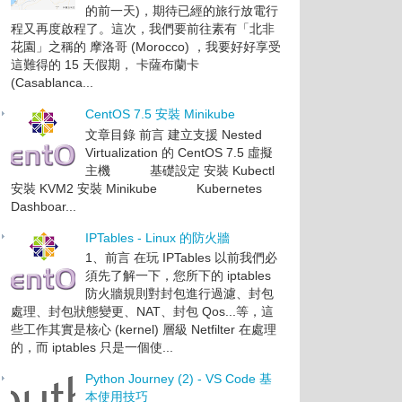
的前一天)，期待已經的旅行放電行
程又再度啟程了。這次，我們要前往素有「北非
花園」之稱的 摩洛哥 (Morocco) ，我要好好享受
這難得的 15 天假期， 卡薩布蘭卡
(Casablanca...
CentOS 7.5 安裝 Minikube
文章目錄 前言 建立支援 Nested
Virtualization 的 CentOS 7.5 虛擬
主機 基礎設定 安裝 Kubectl
安裝 KVM2 安裝 Minikube Kubernetes
Dashboar...
IPTables - Linux 的防火牆
1、前言 在玩 IPTables 以前我們必
須先了解一下，您所下的 iptables
防火牆規則對封包進行過濾、封包
處理、封包狀態變更、NAT、封包 Qos...等，這
些工作其實是核心 (kernel) 層級 Netfilter 在處理
的，而 iptables 只是一個使...
Python Journey (2) - VS Code 基
本使用技巧