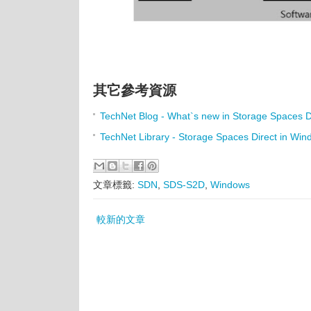
其它參考資源
TechNet Blog - What`s new in Storage Spaces Di
TechNet Library - Storage Spaces Direct in Wi
文章標籤:
SDN
,
SDS-S2D
,
Windows
較新的文章