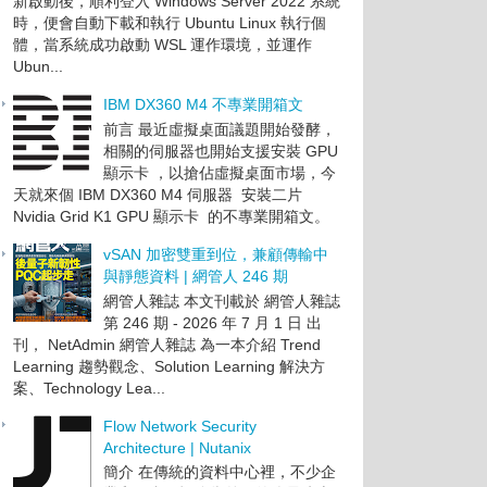
新啟動後，順利登入 Windows Server 2022 系統
時，便會自動下載和執行 Ubuntu Linux 執行個
體，當系統成功啟動 WSL 運作環境，並運作
Ubun...
IBM DX360 M4 不專業開箱文
前言 最近虛擬桌面議題開始發酵，
相關的伺服器也開始支援安裝 GPU
顯示卡 ，以搶佔虛擬桌面市場，今
天就來個 IBM DX360 M4 伺服器 安裝二片
Nvidia Grid K1 GPU 顯示卡 的不專業開箱文。
vSAN 加密雙重到位，兼顧傳輸中
與靜態資料 | 網管人 246 期
網管人雜誌 本文刊載於 網管人雜誌
第 246 期 - 2026 年 7 月 1 日 出
刊， NetAdmin 網管人雜誌 為一本介紹 Trend
Learning 趨勢觀念、Solution Learning 解決方
案、Technology Lea...
Flow Network Security
Architecture | Nutanix
簡介 在傳統的資料中心裡，不少企