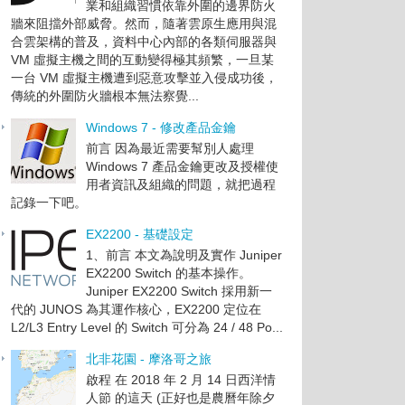
業和組織習慣依靠外圍的邊界防火
牆來阻擋外部威脅。然而，隨著雲原生應用與混
合雲架構的普及，資料中心內部的各類伺服器與
VM 虛擬主機之間的互動變得極其頻繁，一旦某
一台 VM 虛擬主機遭到惡意攻擊並入侵成功後，
傳統的外圍防火牆根本無法察覺...
Windows 7 - 修改產品金鑰
前言 因為最近需要幫別人處理
Windows 7 產品金鑰更改及授權使
用者資訊及組織的問題，就把過程
記錄一下吧。
EX2200 - 基礎設定
1、前言 本文為說明及實作 Juniper
EX2200 Switch 的基本操作。
Juniper EX2200 Switch 採用新一
代的 JUNOS 為其運作核心，EX2200 定位在
L2/L3 Entry Level 的 Switch 可分為 24 / 48 Po...
北非花園 - 摩洛哥之旅
啟程 在 2018 年 2 月 14 日西洋情
人節 的這天 (正好也是農曆年除夕