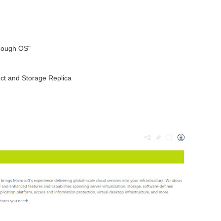
enough OS"
ect and Storage Replica