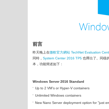
前言
昨天晚上在
微軟官方網站 TechNet Evaluation Cent
同時，
System Center 2016 TP5
也釋出了。同樣的，在 W
本，功能簡述如下：
Windows Server 2016 Standard
Up to 2 VM's or Hyper-V containers
Unlimited Windows containers
New Nano Server deployment option for "just 