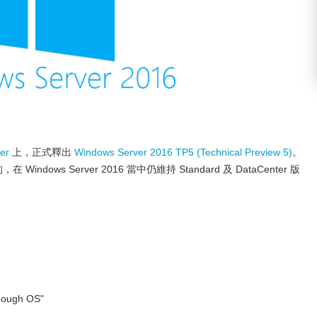
er
上，正式釋出
Windows Server 2016 TP5 (Technical Preview 5)
。
indows Server 2016 當中仍維持 Standard 及 DataCenter 版
enough OS"