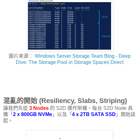
圖片來源：
Windows Server Storage Team Blog - Deep
Dive: The Storage Pool in Storage Spaces Direct
混亂的開始 (Resiliency, Slabs, Striping)
讓我們先從
3 Nodes
的 S2D 運作架構，每台 S2D Node 具
備「
2 x 800GB NVMe
」以及「
4 x 2TB SATA SSD
」開始談
起。