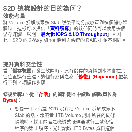
S2D 這樣設計的目的為何？
效能考量
將 Volume 拆解成眾多 Slab 然後平均分散放置到多個儲存媒
體時，這樣可以提供「
資料讀寫
」的效益同時可以使用多個
儲存媒體，以期「
最大化 IOPS & I/O Throughput
」。因
此，S2D 的 2-Way Mirror 機制與傳統的 RAID-1 並不相同。
提升資料安全性
當「
儲存裝置
」發生故障時，原有儲存的資料副本將會在其
它位置進行重建，這個行為稱之為
「修復」(Repairing)
並執
行下列 2 項操作步驟：
修復步驟1、從「
存活
」的資料副本中讀取 (讀取單位為
Bytes
)：
想像一下，假設 S2D 沒有把 Volume 拆解成眾多
Slab 的話，那麼當 1TB Volume 副本所在的硬碟
損壞時，採用的若是機械式硬碟要進行上述修復
程序的第 1 項時，光是讀取 1TB Bytes 資料這個