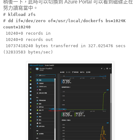
稍後一下，此時可以切換到 Azure Portal 可以看到磁碟正在
努力讀寫當中。
#
kldload zfs
#
dd if=/dev/zero of=/usr/local/dockerfs bs=1024K
count=10240
10240+0 records in
10240+0 records out
10737418240 bytes transferred in 327.025476 secs
(32833583 bytes/sec)