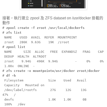
接著，執行建立 zpool 及 ZFS dataset on /usr/docker 掛載的
動作
#
zpool create -f zroot /usr/local/dockerfs
#
zfs list
NAME USED AVAIL REFER MOUNTPOINT
zroot 286K 9.63G 19K /zroot
#
zpool list
NAME SIZE ALLOC FREE EXPANDSZ FRAG CAP
DEDUP HEALTH ALTROOT
zroot 9.94G 496K 9.94G - 0% 0%
1.00x ONLINE -
#
zfs create -o mountpoint=/usr/docker zroot/docker
#
df -h
Filesystem Size Used Avail
Capacity Mounted on
/dev/label/rootfs 27G 12G 13G
47% /
devfs 1.0K 1.0K 0B
100% /dev