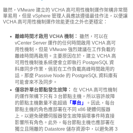
雖然，VMware 建立的 VCHA 高可用性機制運作架構非常簡
單易用，但是 vSphere 管理人員應該遵循最佳作法，以便讓
VCHA 高可用性機制運作效能更佳之外也更穩定：
離峰時間才啟用 VCHA 機制：
雖然，可以在
vCenter Server 運作的任何時間啟用 VCHA 高可
用性機制，但是 VMware 強烈建議在工作負載的
離峰時間再啟用。主要原因在於，建立 VCHA 高
可用性機制後系統便會立即執行 PostgreSQL 資
料庫同步作業，倘若在工作負載高峰時間啟用的
話，那麼 Passive Node 的 PostgreSQL 資料庫有
可能會來不及同步。
僅容許單台節點發生故障：
在 VCHA 高可性機制
的運作架構下只有 3 台節點主機，所以容許故障
的節點主機數量不能超過
「單台」
。因此，每台
節點主機的角色應部署在不同 x86 硬體伺服器
上，以避免硬體伺服器發生故障損壞事件時直接
影響所有角色。此外，每台節點主機也應部署在
獨立且隔離的 Datastore 儲存資源中，以避免將 3