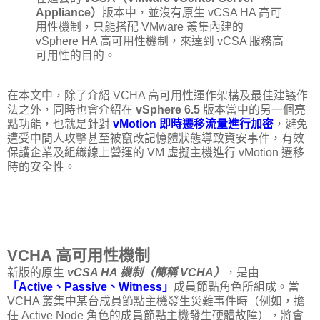
Appliance）
版本中，並沒有原生 vCSA HA 高可
用性機制，只能搭配 VMware 叢集內建的
vSphere HA 高可用性機制，來達到 vCSA 服務高
可用性的目的。
在本文中，除了介紹 VCHA 高可用性運作架構及最佳建議作
法之外，同時也會介紹在
vSphere 6.5
版本當中的另一個亮
點功能，也就是針對
vMotion 即時遷移流量進行加密
，避免
遭受中間人攻擊甚至被竄改記憶體狀態導致資安事件，有效
保護企業及組織線上營運的 VM 虛擬主機進行 vMotion 遷移
時的安全性。
VCHA 高可用性機制
新版的原生
vCSA HA 機制（簡稱 VCHA）
，是由
「Active、Passive、Witness」
成員節點角色所組成。當
VCHA 叢集中某台成員節點主機發生災難事件時（例如，擔
任 Active Node 角色的成員節點主機發生硬體故障），將會