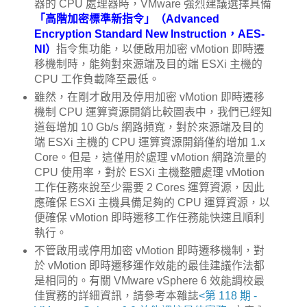
器的 CPU 處理器時，VMware 強烈建議選擇具備
「高階加密標準新指令」（Advanced
Encryption Standard New Instruction，AES-
NI）
指令集功能，以便啟用加密 vMotion 即時遷
移機制時，能夠對來源端及目的端 ESXi 主機的
CPU 工作負載降至最低。
雖然，在剛才啟用及停用加密 vMotion 即時遷移
機制 CPU 運算資源開銷比較圖表中，我們已經知
道每增加 10 Gb/s 網路頻寬，對於來源端及目的
端 ESXi 主機的 CPU 運算資源開銷僅約增加 1.x
Core。但是，這僅用於處理 vMotion 網路流量的
CPU 使用率，對於 ESXi 主機整體處理 vMotion
工作任務來說至少需要 2 Cores 運算資源，因此
應確保 ESXi 主機具備足夠的 CPU 運算資源，以
便確保 vMotion 即時遷移工作任務能快速且順利
執行。
不管啟用或停用加密 vMotion 即時遷移機制，對
於 vMotion 即時遷移運作效能的最佳建議作法都
是相同的。有關 VMware vSphere 6 效能調校最
佳實務的詳細資訊，請參考本雜誌
<第 118 期 -