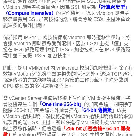
遷移的運作效能。舉例來說，倘若採用 SSL 加密技術保護
vMotion 即時遷移流量時，因為 SSL 加密為
「計算密集型」
（Compute Intensive）
的運作機制，所以 vMotion 即時遷
移流量採用 SSL 加密技術的話，將會導致 ESXi 主機運算效
能過多的額外開銷。
倘若採用 IPSec 加密技術保護 vMotion 即時遷移流量時，將
會讓 vMotion 即時遷移受到限制，因為 ESXi 主機
「僅」
支
援在 IPv6 網路環境中採用 IPSec 加密技術，在 IPv4 網路環
境中並不支援 IPSec 加密技術。
因此，採用 VMkernel 內 vmkcrypto 模組的加密機制，除了有
效讓 vMotion 避免發生效能損失的情況之外，透過 TCP 通訊
協定傳輸的方式能夠讓加密 / 解密的工作負載，平均分散到
CPU 處理器的多個運算核心上。
當 vCenter Server 準備遷移線上運作的 VM 虛擬主機時，將
會隨機產生 1 個
「One time 256-bit」
的加密金鑰，同時除了
隨機 256-bit 加密金鑰之外還會搭配
「64-bit 隨機數
」成為
vMotion 遷移規範，然後將這個 vMotion 遷移規範傳遞給來源
端及目的端 ESXi 主機，所以在進行 VM 虛擬主機 vMotion
線上遷移作業時，便會透過
「256-bit 加密金鑰+ 64-bit 隨機
數」
的 vMotion 遷移規範，在 2 台 ESXi 主機之間以 vMotion