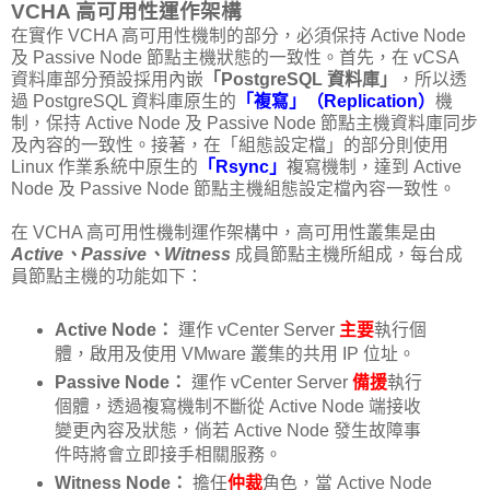
VCHA 高可用性運作架構
在實作 VCHA 高可用性機制的部分，必須保持 Active Node
及 Passive Node 節點主機狀態的一致性。首先，在 vCSA
資料庫部分預設採用內嵌
「PostgreSQL 資料庫」
，所以透
過 PostgreSQL 資料庫原生的
「複寫」（Replication）
機
制，保持 Active Node 及 Passive Node 節點主機資料庫同步
及內容的一致性。接著，在「組態設定檔」的部分則使用
Linux 作業系統中原生的
「Rsync」
複寫機制，達到 Active
Node 及 Passive Node 節點主機組態設定檔內容一致性。
在 VCHA 高可用性機制運作架構中，高可用性叢集是由
Active、Passive、Witness
成員節點主機所組成，每台成
員節點主機的功能如下：
Active Node：
運作 vCenter Server
主要
執行個
體，啟用及使用 VMware 叢集的共用 IP 位址。
Passive Node：
運作 vCenter Server
備援
執行
個體，透過複寫機制不斷從 Active Node 端接收
變更內容及狀態，倘若 Active Node 發生故障事
件時將會立即接手相關服務。
Witness Node：
擔任
仲裁
角色，當 Active Node