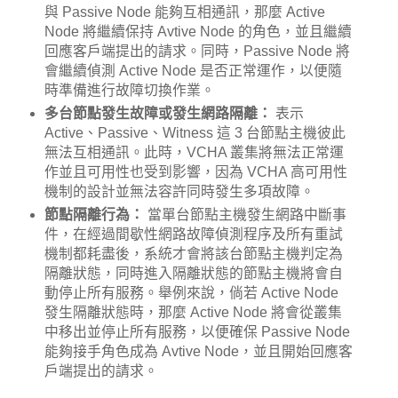
與 Passive Node 能夠互相通訊，那麼 Active
Node 將繼續保持 Avtive Node 的角色，並且繼續
回應客戶端提出的請求。同時，Passive Node 將
會繼續偵測 Active Node 是否正常運作，以便隨
時準備進行故障切換作業。
多台節點發生故障或發生網路隔離：
表示
Active、Passive、Witness 這 3 台節點主機彼此
無法互相通訊。此時，VCHA 叢集將無法正常運
作並且可用性也受到影響，因為 VCHA 高可用性
機制的設計並無法容許同時發生多項故障。
節點隔離行為：
當單台節點主機發生網路中斷事
件，在經過間歇性網路故障偵測程序及所有重試
機制都耗盡後，系統才會將該台節點主機判定為
隔離狀態，同時進入隔離狀態的節點主機將會自
動停止所有服務。舉例來說，倘若 Active Node
發生隔離狀態時，那麼 Active Node 將會從叢集
中移出並停止所有服務，以便確保 Passive Node
能夠接手角色成為 Avtive Node，並且開始回應客
戶端提出的請求。