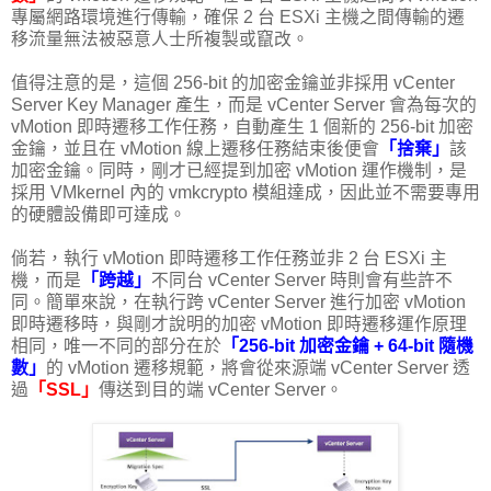
專屬網路環境進行傳輸，確保 2 台 ESXi 主機之間傳輸的遷
移流量無法被惡意人士所複製或竄改。
值得注意的是，這個 256-bit 的加密金鑰並非採用 vCenter
Server Key Manager 產生，而是 vCenter Server 會為每次的
vMotion 即時遷移工作任務，自動產生 1 個新的 256-bit 加密
金鑰，並且在 vMotion 線上遷移任務結束後便會
「捨棄」
該
加密金鑰。同時，剛才已經提到加密 vMotion 運作機制，是
採用 VMkernel 內的 vmkcrypto 模組達成，因此並不需要專用
的硬體設備即可達成。
倘若，執行 vMotion 即時遷移工作任務並非 2 台 ESXi 主
機，而是
「跨越」
不同台 vCenter Server 時則會有些許不
同。簡單來說，在執行跨 vCenter Server 進行加密 vMotion
即時遷移時，與剛才說明的加密 vMotion 即時遷移運作原理
相同，唯一不同的部分在於
「256-bit 加密金鑰 + 64-bit 隨機
數」
的 vMotion 遷移規範，將會從來源端 vCenter Server 透
過
「SSL」
傳送到目的端 vCenter Server。