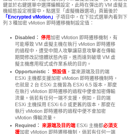
鍵並於右鍵選單中選擇編輯設定，此時在彈出的 VM 虛擬主
機組態設定視窗中，點選至「虛擬機器選項」頁籤後於
「Encrypted vMotion」
子項目中，在下拉式選單內看到下
列 3 種加密 vMotion 即時遷移機制設定值：
Disabled：
停用
加密 vMotion 即時遷移機制，有
可能導致 VM 虛擬主機在執行 vMotion 即時遷移
的過程中，遭受中間人攻擊讓惡意攻擊者在傳輸
期間修改記憶體狀態內容，進而達到破壞 VM 虛
擬主機應用程式或作業系統的目的。
Opportunistic：
預設值
，當來源端及目的端
ESXi 主機都支援加密 vMotion 即時遷移機制時，
也就是 2 台 ESXi 主機皆為 ESXi 6.5 版本，那麼
在執行 vMotion 即時遷移的過程中便會加密傳輸
流量。倘若有任何一端不支援，例如，目的端
ESXi 主機採用 ESXi 6.0 或更舊的版本，那麼在
執行 vMotion 即時遷移的過程中便不會加密
vMotion 傳輸流量。
Required：
來源端及目的端
ESXi 主機都
必須支
援
加密 vMotion 即時遷移機制，倘若有任何一端