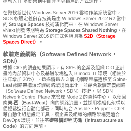
夠融入 IT 基礎架構中而非再以孤島的方式運作。
在微軟新世代 Windows Server 2016 雲端作業系統當中，
SDS 軟體定義儲存技術是由 Windows Server 2012 R2 當中
的
Storage Spaces
技術演化而來，在 Windows Server
vNext 開發時期稱為
Storage Spaces Shared Nothing
，在
Windows Server 2016 的正式名稱則為
S2D（Storage
Spaces Direct）
。
軟體定義網路（Software Defined Network，
SDN）
根據 CIO 的調查結果顯示，有 86% 的企業及組織 CIO 正計
畫將內部資料中心及基礎架構進入 Bimodal IT 環境（相較於
往年增加 20%），透過將過去 3 層式網路架構遷移至 Spine-
Leaf 網路架構讓整體網路環境簡單化，並結合軟體定義網路
（Software Defined Network，SDN）技術， 以 SDN
Network Control Plane 來管理 Mode 2 的資料中心， 以便因
應
東-西（East-West）
向的網路流量，並採用模組化架構以
便輕鬆進行自動化部署，同時結合 Ansible、Puppet、Chef
等自動化組態設定工具，讓企業及組織的網路架構更適合
DevOps 環境，並往
基礎架構即程式碼（Infrastructure as
Code）
的方向進前。