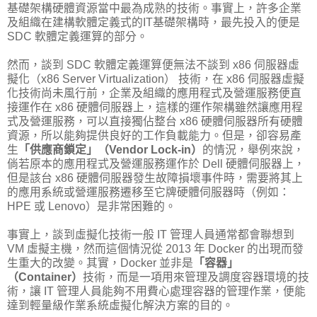
基礎架構硬體資源當中最為成熟的技術。事實上，許多企業
及組織在建構軟體定義式的IT基礎架構時，最先投入的便是
SDC 軟體定義運算的部分。
然而，談到 SDC 軟體定義運算便無法不談到 x86 伺服器虛
擬化（x86 Server Virtualization） 技術，在 x86 伺服器虛擬
化技術尚未風行前，企業及組織的應用程式及營運服務便直
接運作在 x86 硬體伺服器上，這樣的運作架構雖然讓應用程
式及營運服務，可以直接獨佔整台 x86 硬體伺服器所有硬體
資源，所以能夠提供良好的工作負載能力。但是，卻容易產
生
「供應商鎖定」（Vendor Lock-in）
的情況，舉例來說，
倘若原本的應用程式及營運服務運作於 Dell 硬體伺服器上，
但是該台 x86 硬體伺服器發生故障損壞事件時，需要將其上
的應用系統或營運服務遷移至它牌硬體伺服器時（例如：
HPE 或 Lenovo）是非常困難的。
事實上，談到虛擬化技術一般 IT 管理人員通常都會聯想到
VM 虛擬主機，然而這個情況從 2013 年 Docker 的出現而發
生重大的改變。其實，Docker 並非是
「容器」
（Container）
技術，而是一項用來管理及調度容器環境的技
術，讓 IT 管理人員能夠不用費心處理容器的管理作業，便能
達到輕量級作業系統虛擬化解決方案的目的。