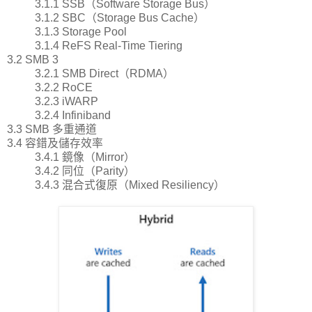
3.1.1 SSB（Software Storage Bus）
3.1.2 SBC（Storage Bus Cache）
3.1.3 Storage Pool
3.1.4 ReFS Real-Time Tiering
3.2 SMB 3
3.2.1 SMB Direct（RDMA）
3.2.2 RoCE
3.2.3 iWARP
3.2.4 Infiniband
3.3 SMB 多重通道
3.4 容錯及儲存效率
3.4.1 鏡像（Mirror）
3.4.2 同位（Parity）
3.4.3 混合式復原（Mixed Resiliency）