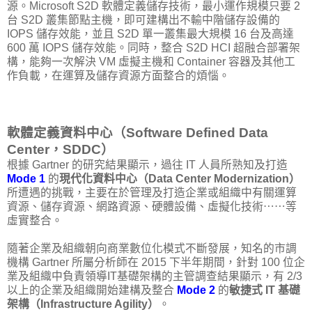
源。Microsoft S2D 軟體定義儲存技術，最小運作規模只要 2
台 S2D 叢集節點主機，即可建構出不輸中階儲存設備的
IOPS 儲存效能，並且 S2D 單一叢集最大規模 16 台及高達
600 萬 IOPS 儲存效能。同時，整合 S2D HCI 超融合部署架
構，能夠一次解決 VM 虛擬主機和 Container 容器及其他工
作負載，在運算及儲存資源方面整合的煩惱。
軟體定義資料中心（Software Defined Data
Center，SDDC）
根據 Gartner 的研究結果顯示，過往 IT 人員所熟知及打造
Mode 1
的
現代化資料中心（Data Center Modernization）
所遭遇的挑戰，主要在於管理及打造企業或組織中有關運算
資源、儲存資源、網路資源、硬體設備、虛擬化技術⋯⋯等
虛實整合。
隨著企業及組織朝向商業數位化模式不斷發展，知名的市調
機構 Gartner 所屬分析師在 2015 下半年期間，針對 100 位企
業及組織中負責領導IT基礎架構的主管調查結果顯示，有 2/3
以上的企業及組織開始建構及整合
Mode 2
的
敏捷式 IT 基礎
架構（Infrastructure Agility）
。