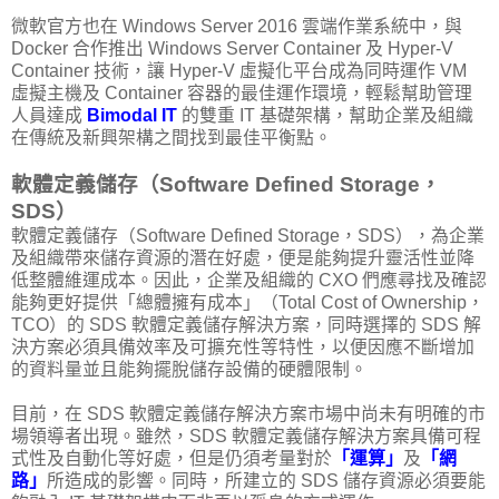
微軟官方也在 Windows Server 2016 雲端作業系統中，與
Docker 合作推出 Windows Server Container 及 Hyper-V
Container 技術，讓 Hyper-V 虛擬化平台成為同時運作 VM
虛擬主機及 Container 容器的最佳運作環境，輕鬆幫助管理
人員達成
Bimodal IT
的雙重 IT 基礎架構，幫助企業及組織
在傳統及新興架構之間找到最佳平衡點。
軟體定義儲存（Software Defined Storage，
SDS）
軟體定義儲存（Software Defined Storage，SDS），為企業
及組織帶來儲存資源的潛在好處，便是能夠提升靈活性並降
低整體維運成本。因此，企業及組織的 CXO 們應尋找及確認
能夠更好提供「總體擁有成本」（Total Cost of Ownership，
TCO）的 SDS 軟體定義儲存解決方案，同時選擇的 SDS 解
決方案必須具備效率及可擴充性等特性，以便因應不斷增加
的資料量並且能夠擺脫儲存設備的硬體限制。
目前，在 SDS 軟體定義儲存解決方案市場中尚未有明確的市
場領導者出現。雖然，SDS 軟體定義儲存解決方案具備可程
式性及自動化等好處，但是仍須考量對於
「運算」
及
「網
路」
所造成的影響。同時，所建立的 SDS 儲存資源必須要能