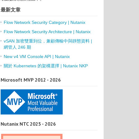
最新文章
Flow Network Security Category | Nutanix
Flow Network Security Architecture | Nutanix
vSAN 加密雙重到位，兼顧傳輸中與靜態資料 |
網管人 246 期
New v4 VM Console API | Nutanix
關於 Kubernetes 的架構選擇 | Nutanix NKP
Microsoft MVP 2012 - 2026
Nutanix NTC 2025 - 2026