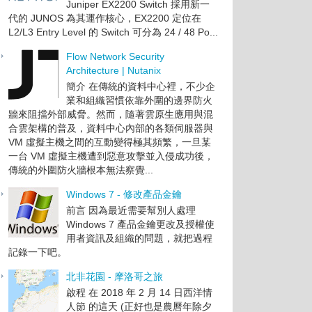
Juniper EX2200 Switch 採用新一
代的 JUNOS 為其運作核心，EX2200 定位在
L2/L3 Entry Level 的 Switch 可分為 24 / 48 Po...
Flow Network Security
Architecture | Nutanix
簡介 在傳統的資料中心裡，不少企
業和組織習慣依靠外圍的邊界防火
牆來阻擋外部威脅。然而，隨著雲原生應用與混
合雲架構的普及，資料中心內部的各類伺服器與
VM 虛擬主機之間的互動變得極其頻繁，一旦某
一台 VM 虛擬主機遭到惡意攻擊並入侵成功後，
傳統的外圍防火牆根本無法察覺...
Windows 7 - 修改產品金鑰
前言 因為最近需要幫別人處理
Windows 7 產品金鑰更改及授權使
用者資訊及組織的問題，就把過程
記錄一下吧。
北非花園 - 摩洛哥之旅
啟程 在 2018 年 2 月 14 日西洋情
人節 的這天 (正好也是農曆年除夕