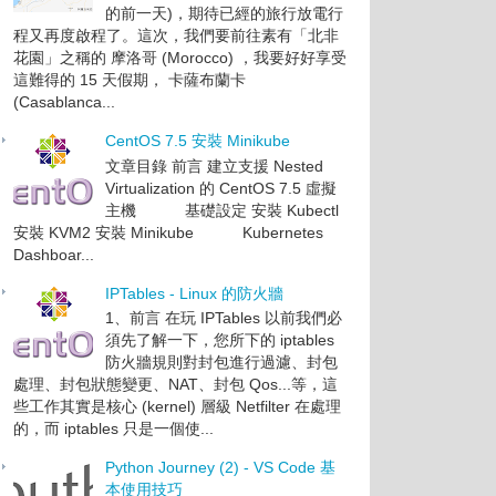
的前一天)，期待已經的旅行放電行
程又再度啟程了。這次，我們要前往素有「北非
花園」之稱的 摩洛哥 (Morocco) ，我要好好享受
這難得的 15 天假期， 卡薩布蘭卡
(Casablanca...
CentOS 7.5 安裝 Minikube
文章目錄 前言 建立支援 Nested
Virtualization 的 CentOS 7.5 虛擬
主機 基礎設定 安裝 Kubectl
安裝 KVM2 安裝 Minikube Kubernetes
Dashboar...
IPTables - Linux 的防火牆
1、前言 在玩 IPTables 以前我們必
須先了解一下，您所下的 iptables
防火牆規則對封包進行過濾、封包
處理、封包狀態變更、NAT、封包 Qos...等，這
些工作其實是核心 (kernel) 層級 Netfilter 在處理
的，而 iptables 只是一個使...
Python Journey (2) - VS Code 基
本使用技巧