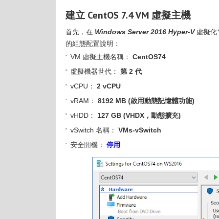
建立 CentOS 7.4 VM 虛擬主機
首先，在
Windows Server 2016 Hyper-V
虛擬化
的組態配置說明：
VM 虛擬主機名稱：
CentOS74
虛擬機器世代：
第 2 代
vCPU：
2 vCPU
vRAM：
8192 MB (啟用動態記憶體功能)
vHDD：
127 GB (VHDX，動態擴充)
vSwitch 名稱：
VMs-vSwitch
安全開機：
停用