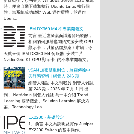
新啟動後，順利登入 Windows Server 2022 系統
時，便會自動下載和執行 Ubuntu Linux 執行個
體，當系統成功啟動 WSL 運作環境，並運作
Ubun...
IBM DX360 M4 不專業開箱文
前言 最近虛擬桌面議題開始發酵，
相關的伺服器也開始支援安裝 GPU
顯示卡 ，以搶佔虛擬桌面市場，今
天就來個 IBM DX360 M4 伺服器 安裝二片
Nvidia Grid K1 GPU 顯示卡 的不專業開箱文。
vSAN 加密雙重到位，兼顧傳輸中
與靜態資料 | 網管人 246 期
網管人雜誌 本文刊載於 網管人雜誌
第 246 期 - 2026 年 7 月 1 日 出
刊， NetAdmin 網管人雜誌 為一本介紹 Trend
Learning 趨勢觀念、Solution Learning 解決方
案、Technology Lea...
EX2200 - 基礎設定
1、前言 本文為說明及實作 Juniper
EX2200 Switch 的基本操作。