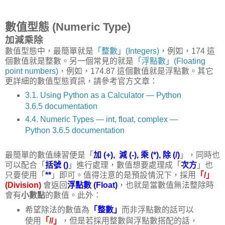
數值型態 (Numeric Type)
加減乘除
數值型態中，最簡單就是
「整數」(Integers)
，例如，174 這
個數值就是整數。另一個常見的就是
「浮點數」(Floating
point numbers)
，例如，174.87 這個數值就是浮點數。其它
更詳細的數值型態資訊，請參考官方文章：
3.1. Using Python as a Calculator — Python
3.6.5 documentation
4.4. Numeric Types — int, float, complex —
Python 3.6.5 documentation
最簡單的數值練習便是「
加 (+), 減 (-), 乘 (*), 除 (/)
」，同時也
可以配合「
括號 ()
」進行處理，數值想要處理成「
次方
」也
只要使用「
**
」即可。值得注意的是預設情況下，採用
「/」
(Division)
會返回
浮點數 (Float)
，也就是當數值無法整除時
會有
小數點
的數值。此外：
希望除法的數值為
「整數」
而非浮點數的話可以
使用
「//」
，但是若採用整數與浮點數搭配的話，