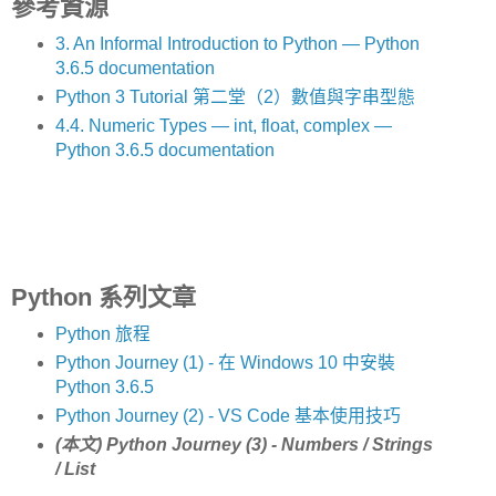
參考資源
3. An Informal Introduction to Python — Python
3.6.5 documentation
Python 3 Tutorial 第二堂（2）數值與字串型態
4.4. Numeric Types — int, float, complex —
Python 3.6.5 documentation
Python 系列文章
Python 旅程
Python Journey (1) - 在 Windows 10 中安裝
Python 3.6.5
Python Journey (2) - VS Code 基本使用技巧
(本文) Python Journey (3) - Numbers / Strings
/ List