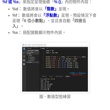
%f
或
%s
」來指定呈現後續「
% ()
」內的物件內容：
%d：
數值將會以
「整數」
呈現。
%f：
數值將會以
「浮點數」
呈現，預設情況下會
呈現
「6 位小數點」
，並且會自動
「四捨五
入」
。
%s：
搭配變數顯示物件內容。
圖、數值型態練習