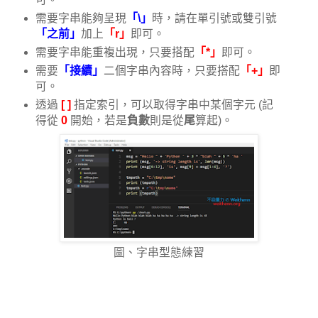
需要字串能夠呈現
「\」
時，請在單引號或雙引號
「之前」
加上
「r」
即可。
需要字串能重複出現，只要搭配
「*」
即可。
需要
「接續」
二個字串內容時，只要搭配
「+」
即
可。
透過
[ ]
指定索引，可以取得字串中某個字元 (記
得從
0
開始，若是
負數
則是從
尾
算起)。
圖、字串型態練習