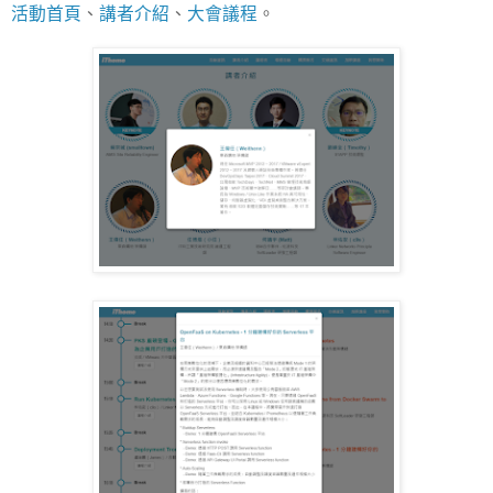
活動首頁
、
講者介紹
、
大會議程
。