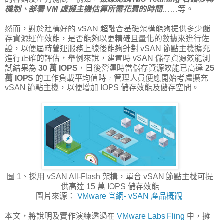
機制、部署 VM 虛擬主機估算所需花費的時間
……等。
然而，對於建構好的 vSAN 超融合基礎架構能夠提供多少儲
存資源運作效能，是否能夠以更精確且量化的數據來進行佐
證，以便屆時營運服務上線後能夠針對 vSAN 節點主機擴充
進行正確的評估，舉例來說，建置時 vSAN 儲存資源效能測
試結果為
30 萬 IOPS
，日後營運時當儲存資源效能已高達
25
萬 IOPS
的工作負載平均值時，管理人員便應開始考慮擴充
vSAN 節點主機，以便增加 IOPS 儲存效能及儲存空間。
圖 1、採用 vSAN All-Flash 架構，單台 vSAN 節點主機可提
供高達 15 萬 IOPS 儲存效能
圖片來源：
VMware 官網- vSAN 產品概觀
本文，將說明及實作演練透過在
VMware Labs Fling
中，擁