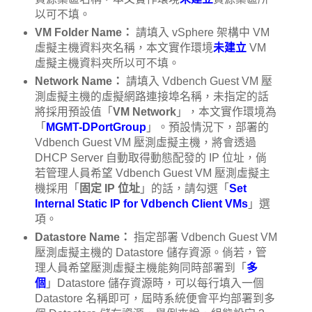
以可不填。
VM Folder Name：
請填入 vSphere 架構中 VM
虛擬主機資料夾名稱，本文實作環境
未建立
VM
虛擬主機資料夾所以可不填。
Network Name：
請填入 Vdbench Guest VM 壓
測虛擬主機的虛擬網路連接埠名稱，未指定的話
將採用預設值「
VM Network
」，本文實作環境為
「
MGMT-DPortGroup
」。預設情況下，部署的
Vdbench Guest VM 壓測虛擬主機，將會透過
DHCP Server 自動取得動態配發的 IP 位址，倘
若管理人員希望 Vdbench Guest VM 壓測虛擬主
機採用「
固定 IP 位址
」的話，請勾選「
Set
Internal Static IP for Vdbench Client VMs
」選
項。
Datastore Name：
指定部署 Vdbench Guest VM
壓測虛擬主機的 Datastore 儲存資源。倘若，管
理人員希望壓測虛擬主機能夠同時部署到「
多
個
」Datastore 儲存資源時，可以每行填入一個
Datastore 名稱即可，屆時系統便會平均部署到多