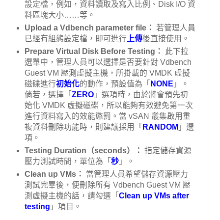
設定檔，例如，資料讀取及寫入比例、Disk I/O 資
料區塊大小……等。
Upload a Vdbench parameter file：
若管理人員
已經有組態設定檔，即可進行
上傳
後直接使用。
Prepare Virtual Disk Before Testing：
此下拉
選單中，管理人員可以選擇是否要針對 Vdbench
Guest VM 壓測虛擬主機，所掛載的 VMDK 虛擬
磁碟進行
初始化
的動作，預設值為「
NONE
」。
倘若，選擇「
ZERO
」選項時，由於將會預先初
始化 VMDK 虛擬磁碟，所以能夠有效避免第一次
進行資料寫入的效能懲罰。當 vSAN 叢集啟用重
複資料刪除功能時，則建議採用「
RANDOM
」選
項。
Testing Duration（seconds）：
指定儲存資源
壓力測試時間，單位為「
秒
」。
Clean up VMs：
當管理人員希望儲存資源壓力
測試完畢後，便刪除所有 Vdbench Guest VM 壓
測虛擬主機的話，請勾選「
Clean up VMs after
testing
」項目。