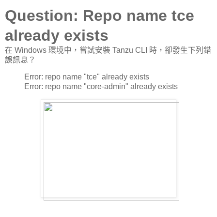
Question: Repo name tce
already exists
在 Windows 環境中，嘗試安裝 Tanzu CLI 時，卻發生下列錯
誤訊息？
Error: repo name "tce" already exists
Error: repo name "core-admin" already exists