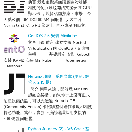
前言 最近虛擬桌面議題開始發酵，
相關的伺服器也開始支援安裝 GPU
顯示卡 ，以搶佔虛擬桌面市場，今
天就來個 IBM DX360 M4 伺服器 安裝二片
Nvidia Grid K1 GPU 顯示卡 的不專業開箱文。
CentOS 7.5 安裝 Minikube
文章目錄 前言 建立支援 Nested
Virtualization 的 CentOS 7.5 虛擬
主機 基礎設定 安裝 Kubectl
安裝 KVM2 安裝 Minikube Kubernetes
Dashboar...
Nutanix 攻略 - 系列文章 (更新: 網
管人 245 期)
簡介 簡單來說，開始玩 Nutanix
超融合架構，如果你手上沒有正式
硬體設備的話，可以先透過 Nutanix CE
(Community Edition) 來體驗整個運作環境和相關
特色功能。當然，實務上強烈建議採用支援的
x86 硬體伺服器。 ...
Python Journey (2) - VS Code 基