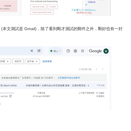
址 (本文測試是 Gmail)，除了看到剛才測試的郵件之外，剛好也有一封