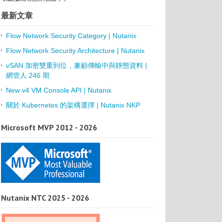
最新文章
Flow Network Security Category | Nutanix
Flow Network Security Architecture | Nutanix
vSAN 加密雙重到位，兼顧傳輸中與靜態資料 |
網管人 246 期
New v4 VM Console API | Nutanix
關於 Kubernetes 的架構選擇 | Nutanix NKP
Microsoft MVP 2012 - 2026
Nutanix NTC 2025 - 2026