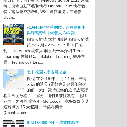
新啟動後，順利登入 Windows Server 2022 系統
時，便會自動下載和執行 Ubuntu Linux 執行個
體，當系統成功啟動 WSL 運作環境，並運作
Ubun...
vSAN 加密雙重到位，兼顧傳輸中
與靜態資料 | 網管人 246 期
網管人雜誌 本文刊載於 網管人雜誌
第 246 期 - 2026 年 7 月 1 日 出
刊， NetAdmin 網管人雜誌 為一本介紹 Trend
Learning 趨勢觀念、Solution Learning 解決方
案、Technology Lea...
北非花園 - 摩洛哥之旅
啟程 在 2018 年 2 月 14 日西洋情
人節 的這天 (正好也是農曆年除夕
的前一天)，期待已經的旅行放電行
程又再度啟程了。這次，我們要前往素有「北非
花園」之稱的 摩洛哥 (Morocco) ，我要好好享受
這難得的 15 天假期， 卡薩布蘭卡
(Casablanca...
IBM DX360 M4 不專業開箱文