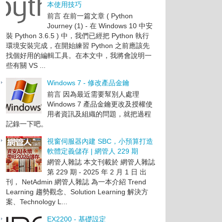
本使用技巧
前言 在前一篇文章 ( Python
Journey (1) - 在 Windows 10 中安
裝 Python 3.6.5 ) 中，我們已經把 Python 執行
環境安裝完成，在開始練習 Python 之前應該先
找個好用的編輯工具。在本文中，我將會說明一
些有關 VS ...
Windows 7 - 修改產品金鑰
前言 因為最近需要幫別人處理
Windows 7 產品金鑰更改及授權使
用者資訊及組織的問題，就把過程
記錄一下吧。
視窗伺服器內建 SBC，小預算打造
軟體定義儲存 | 網管人 229 期
網管人雜誌 本文刊載於 網管人雜誌
第 229 期 - 2025 年 2 月 1 日 出
刊， NetAdmin 網管人雜誌 為一本介紹 Trend
Learning 趨勢觀念、Solution Learning 解決方
案、Technology L...
EX2200 - 基礎設定