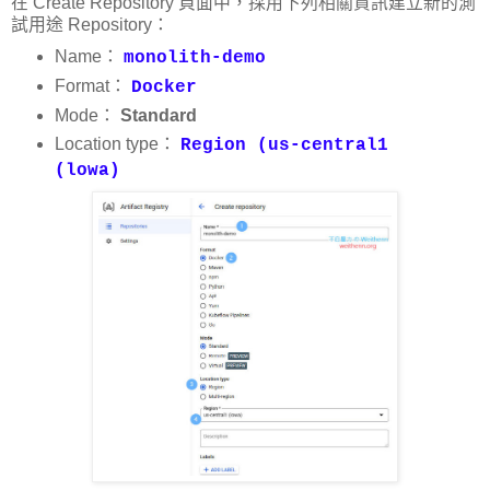
在 Create Repository 頁面中，採用下列相關資訊建立新的測
試用途 Repository：
Name：
monolith-demo
Format：
Docker
Mode：
Standard
Location type：
Region (us-central1
(lowa)