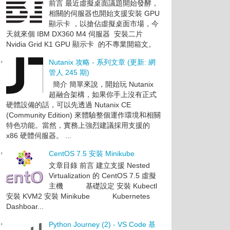
前言 最近虛擬桌面議題開始發酵，
相關的伺服器也開始支援安裝 GPU
顯示卡 ，以搶佔虛擬桌面市場，今
天就來個 IBM DX360 M4 伺服器 安裝二片
Nvidia Grid K1 GPU 顯示卡 的不專業開箱文。
Nutanix 攻略 - 系列文章 (更新: 網
管人 245 期)
簡介 簡單來說，開始玩 Nutanix
超融合架構，如果你手上沒有正式
硬體設備的話，可以先透過 Nutanix CE
(Community Edition) 來體驗整個運作環境和相關
特色功能。當然，實務上強烈建議採用支援的
x86 硬體伺服器。 ...
CentOS 7.5 安裝 Minikube
文章目錄 前言 建立支援 Nested
Virtualization 的 CentOS 7.5 虛擬
主機 基礎設定 安裝 Kubectl
安裝 KVM2 安裝 Minikube Kubernetes
Dashboar...
Python Journey (2) - VS Code 基