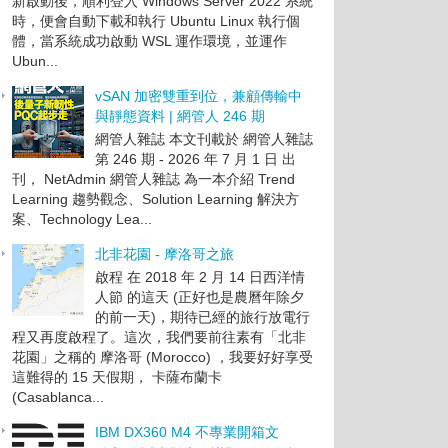
新啟動後，順利登入 Windows Server 2022 系統
時，便會自動下載和執行 Ubuntu Linux 執行個
體，當系統成功啟動 WSL 運作環境，並運作
Ubun...
vSAN 加密雙重到位，兼顧傳輸中
與靜態資料 | 網管人 246 期
網管人雜誌 本文刊載於 網管人雜誌
第 246 期 - 2026 年 7 月 1 日 出
刊， NetAdmin 網管人雜誌 為一本介紹 Trend
Learning 趨勢觀念、Solution Learning 解決方
案、Technology Lea...
北非花園 - 摩洛哥之旅
啟程 在 2018 年 2 月 14 日西洋情
人節 的這天 (正好也是農曆年除夕
的前一天)，期待已經的旅行放電行
程又再度啟程了。這次，我們要前往素有「北非
花園」之稱的 摩洛哥 (Morocco) ，我要好好享受
這難得的 15 天假期， 卡薩布蘭卡
(Casablanca...
IBM DX360 M4 不專業開箱文