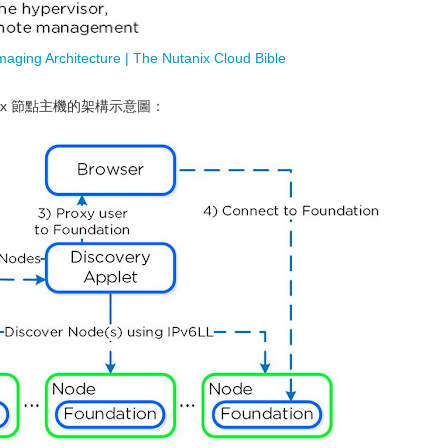
aging Architecture | The Nutanix Cloud Bible
utanix 節點主機的架構示意圖：