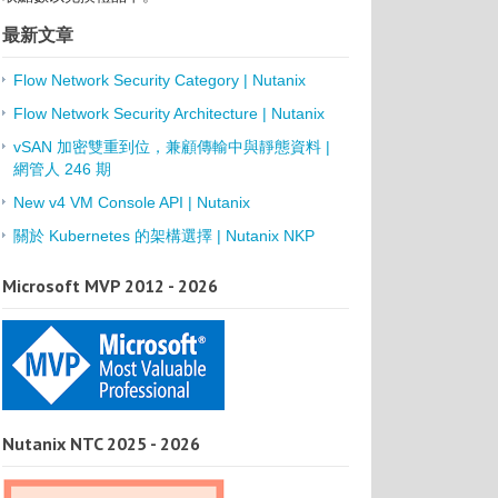
最新文章
Flow Network Security Category | Nutanix
Flow Network Security Architecture | Nutanix
vSAN 加密雙重到位，兼顧傳輸中與靜態資料 |
網管人 246 期
New v4 VM Console API | Nutanix
關於 Kubernetes 的架構選擇 | Nutanix NKP
Microsoft MVP 2012 - 2026
Nutanix NTC 2025 - 2026