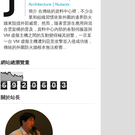
Architecture | Nutanix
簡介 在傳統的資料中心裡，不少企
業和組織習慣依靠外圍的邊界防火
牆來阻擋外部威脅。然而，隨著雲原生應用與混
合雲架構的普及，資料中心內部的各類伺服器與
VM 虛擬主機之間的互動變得極其頻繁，一旦某
一台 VM 虛擬主機遭到惡意攻擊並入侵成功後，
傳統的外圍防火牆根本無法察覺...
網站總瀏覽量
6
9
2
0
6
0
3
關於站長