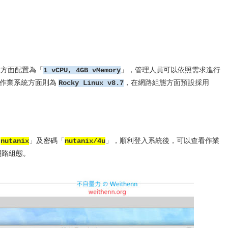
硬體方面配置為「
」，管理人員可以依照需求進行
1 vCPU, 4GB vMemory
y，而作業系統方面則為
，在網路組態方面預設採用
Rocky Linux v8.7
「
」及密碼「
」，順利登入系統後，可以查看作業
nutanix
nutanix/4u
P 網路組態。