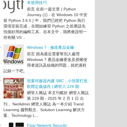
本使用技巧
前言 在前一篇文章 ( Python
Journey (1) - 在 Windows 10 中安
裝 Python 3.6.5 ) 中，我們已經把 Python 執行
環境安裝完成，在開始練習 Python 之前應該先
找個好用的編輯工具。在本文中，我將會說明一
些有關 VS ...
Windows 7 - 修改產品金鑰
前言 因為最近需要幫別人處理
Windows 7 產品金鑰更改及授權使
用者資訊及組織的問題，就把過程
記錄一下吧。
視窗伺服器內建 SBC，小預算打造
軟體定義儲存 | 網管人 229 期
網管人雜誌 本文刊載於 網管人雜誌
第 229 期 - 2025 年 2 月 1 日 出
刊， NetAdmin 網管人雜誌 為一本介紹 Trend
Learning 趨勢觀念、Solution Learning 解決方
案、Technology L...
Flow Network Security