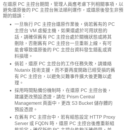
在還原 PC 主控台期間，管理人員應考慮下列相關事項，以
避免還原後的 PC 主控台無法順利運作，或還原後發生非預
期的錯誤：
一旦執行 PC 主控台還原作業後，倘若舊有的 PC
主控台 VM 虛擬主機，如果還處於可用狀態的
話，請確保舊有 PC 主控台處於關機狀態或將其
刪除，否刪舊有 PC 主控台一旦重新上線，有可
能會導致還原後的 PC 主控台資料發生錯亂或資
料損壞。
倘若，還原 PC 主控台的工作任務失敗，請連絡
Nutanix 技術支援，而不要再度開啟已經受損的舊
有 PC 主控台，以避免災難事件擴大後更難以處
理。
採用時間點備份機制時，在還原 PC 主控台後，
建議更改預設憑證，請在 Prism Central
Management 頁面中，更改 S3 Bucket 儲存體的
預設憑證。
在舊有 PC 主控台中，若有組態設定 HTTP Proxy
Server 或 FQDN 時，還原 PC 主控台後應重新組
態設定，確保新的 PC 主控台能夠正確使用，並