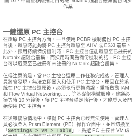
圖 16、中斷並移除指定目的地 Nutanix 超融合叢集備份同步
作業
一鍵還原 PC 主控台
在還原 PC 主控台方面，一旦使用 PCBR 機制備份 PC 主控
台後，還原時能夠將 PC 主控台還原至 AHV 或 ESXi 叢集。
此外，採用持續備份機制時，PC 主控台僅能還原至已註冊的
Nutanix 超融合叢集，而採用時間點備份機制的話，PC 主控
台可以還原至已註冊和未註冊的 Nutanix 超融合叢集。
值得注意的是，當 PC 主控台還原工作任務完成後，管理人
員將會發現，無法立即登入和使用 PC 主控台，原因在於系
統在 PC 主控台還原後，必須執行更換憑證、重新啟動 IAM
和 Flow Virtual Networking…… 等基礎架構微服務，建議必
須等待 10 分鐘後，待 PC 主控台穩定執行後，才能登入及開
始使用 PC 主控台。
在災難復原情境中，模擬 PC 主控台已經無法使用，管理人
員必須登入 Prism Element（PE）操作介面中，並且切換至
「
」，點選 PC 主控台 VM 虛
Settings > VM > Table