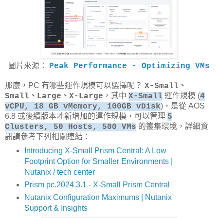
圖片來源：
Peak Performance - Optimizing VMs
那麼，PC 有哪些運作規模可以選擇呢？
X-Small、
，其中
運作規模 (
Small、Large、X-Large
X-Small
4
)，是從 AOS
vCPU, 18 GB vMemory, 100GB vDisk
6.8 或後續版本才新增加的運作規模，可以管理
5
的叢集環境，詳細資
Clusters, 50 Hosts, 500 VMs
訊請參考下列相關連結：
Introducing X-Small Prism Central: A Low
Footprint Option for Smaller Environments |
Nutanix / tech center
Prism pc.2024.3.1 - X-Small Prism Central
Nutanix Configuration Maximums | Nutanix
Support & Insights