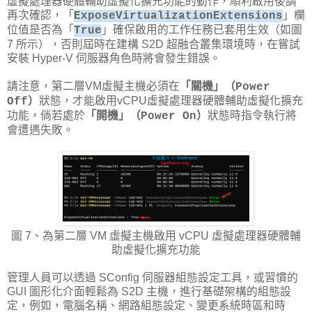
虛擬處理器硬體輔助虛擬化擴充功能的動作，順利啟用後請
再次確認，「
」欄
ExposeVirtualizationExtensions
位值是否為「
」確保啟用的工作任務已套用生效（如圖
True
7 所示），否則屆時在建構 S2D 超融合叢集環境時，在嘗試
安裝 Hyper-V 伺服器角色時將會發生錯誤。
請注意，第二層VM虛擬主機必須在
「關機」（Power
狀態，才能啟用vCPU虛擬處理器硬體輔助虛擬化擴充
Off）
功能，倘若處於
狀態時指令執行將
「開機」（Power On）
會遭遇失敗。
圖 7、為第二層 VM 虛擬主機啟用 vCPU 虛擬處理器硬體輔
助虛擬化擴充功能
管理人員可以透過 SConfig 伺服器組態設定工具，或習慣的
GUI 圖形化介面輕鬆為 S2D 主機，進行基礎架構的組態設
定，例如，電腦名稱、網路組態設定、變更系統時區和時