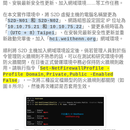
間、安裝最新安全性更新、加入網域環境……等工作任務。
在本文實作環境中，將 S2D 虛擬主機的電腦名稱變更為
「
」、網路組態設定固定 IP 位址為
S2D-N01 和 S2D-N02
「
」、變更系統時區為
10.10.75.21 和 10.10.75.22
「
」、在安裝完最新安全性更新並重
（UTC + 8）Taipei
新啟動完畢後，加入「
」網域環境。
hci.weithenn.org
順利將 S2D 主機加入網域環境設定後，倘若管理人員對於指
令管理防火牆規則不熟悉的話，可以在測試和研究環境中將
防火牆關閉，在日後正式營運環境中務必保持防火牆規則啟
用。請執行指令「
Set-NetFirewallProfile -
Profile Domain,Private,Public -Enabled
」，一次將三種設定檔類型的防火牆規則都關閉（如
False
圖 8 所示），然後再次確認是否套用生效。