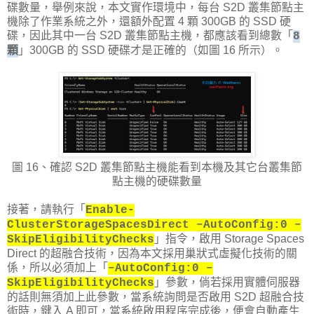
碟數量，舉例來說，本文實作環境中，每台 S2D 叢集節點主
機除了作業系統之外，還額外配置 4 顆 300GB 的 SSD 硬
碟，因此其中一台 S2D 叢集節點主機，都應該看到總數「
8
」300GB 的 SSD 硬碟才是正確的（如圖 16 所示）。
顆
圖 16、確認 S2D 叢集節點主機能看到本機及其它台叢集節
點主機的硬碟數量
接著，請執行「
Enable-
ClusterStorageSpacesDirect –AutoConfig:0 –
」指令，啟用 Storage Spaces
SkipEligibilityChecks
Direct 的超融合技術，因為本文採用巢狀式虛擬化技術的關
係，所以必須加上「
–AutoConfig:0 –
」參數，倘若採用實體伺服器
SkipEligibilityChecks
的話則無須加上此參數，當系統詢問是否啟用 S2D 超融合技
術時，鍵入 A 即可，當系統啟用程序完成後，便會自動產生