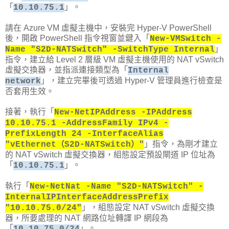
「
」。
10.10.75.1
請在 Azure VM 虛擬主機中，安裝完 Hyper-V PowerShell
後，開啟 PowerShell 指令視窗並鍵入「
New-VMSwitch -
」
Name "S2D-NATSwitch" -SwitchType Internal
指令，建立給 Level 2 層級 VM 虛擬主機使用的 NAT vSwitch
虛擬交換器，並指派連接類型為「
Internal
」，建立完畢後可透過 Hyper-V 管理員進行檢查是
network
否套用生效。
接著，執行「
New-NetIPAddress -IPAddress
10.10.75.1 -AddressFamily IPv4 -
PrefixLength 24 -InterfaceAlias
」指令，為剛才建立
"vEthernet（S2D-NATSwitch）"
的 NAT vSwitch 虛擬交換器，組態設定預設閘道 IP 位址為
「
」。
10.10.75.1
執行「
New-NetNat -Name "S2D-NATSwitch" -
InternalIPInterfaceAddressPrefix
」，組態設定 NAT vSwitch 虛擬交換
"10.10.75.0/24"
器，所要處理的 NAT 網路位址轉譯 IP 網段為
「
」。
10.10.75.0/24