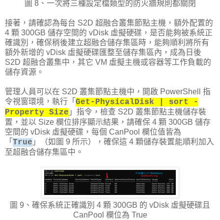
圖 8、一次將三種設定檔類型的防火牆規則都關閉
接著，請確認為每台 S2D 超融合叢集節點主機，額外配置的
4 顆 300GB 儲存空間的 vDisk 虛擬硬碟，是否能夠被系統正
確識別，確保稍後建立超融合儲存集區時，能夠順利將所有
額外新增的 vDisk 虛擬硬碟匯整至儲存集區內，成為日後
S2D 超融合叢集中，其它 VM 虛擬主機或容器等工作負載的
儲存資源。
管理人員可以在 S2D 叢集節點主機中，開啟 PowerShell 指
令視窗環境，執行「
Get-PhysicalDisk | sort -
」指令，檢查 S2D 叢集節點主機儲存裝
Property Size
置，並以 Size 欄位排序顯示結果，請確保 4 顆 300GB 儲存
空間的 vDisk 虛擬硬碟，每個 CanPool 欄位值皆為
「
」（如圖 9 所示），確保這 4 顆儲存裝置能順利加入
True
至超融合儲存集區中。
圖 9、確保系統正確識別 4 顆 300GB 的 vDisk 虛擬硬碟且
CanPool 欄位為 True