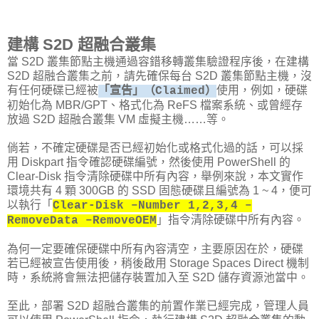
建構 S2D 超融合叢集
當 S2D 叢集節點主機通過容錯移轉叢集驗證程序後，在建構
S2D 超融合叢集之前，請先確保每台 S2D 叢集節點主機，沒
有任何硬碟已經被
使用，例如，硬碟
「宣告」（Claimed）
初始化為 MBR/GPT、格式化為 ReFS 檔案系統、或曾經存
放過 S2D 超融合叢集 VM 虛擬主機……等。
倘若，不確定硬碟是否已經初始化或格式化過的話，可以採
用 Diskpart 指令確認硬碟編號，然後使用 PowerShell 的
Clear-Disk 指令清除硬碟中所有內容，舉例來說，本文實作
環境共有 4 顆 300GB 的 SSD 固態硬碟且編號為 1 ~ 4，便可
以執行「
Clear-Disk –Number 1,2,3,4 –
」指令清除硬碟中所有內容。
RemoveData –RemoveOEM
為何一定要確保硬碟中所有內容清空，主要原因在於，硬碟
若已經被宣告使用後，稍後啟用 Storage Spaces Direct 機制
時，系統將會無法把儲存裝置加入至 S2D 儲存資源池當中。
至此，部署 S2D 超融合叢集的前置作業已經完成，管理人員