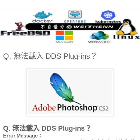
Q. 無法載入 DDS Plug-ins？
Q. 無法載入 DDS Plug-ins？
Error Message：