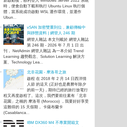
新啟動後，順利登入 Windows Server 2022 系統
時，便會自動下載和執行 Ubuntu Linux 執行個
體，當系統成功啟動 WSL 運作環境，並運作
Ubun...
vSAN 加密雙重到位，兼顧傳輸中
與靜態資料 | 網管人 246 期
網管人雜誌 本文刊載於 網管人雜誌
第 246 期 - 2026 年 7 月 1 日 出
刊， NetAdmin 網管人雜誌 為一本介紹 Trend
Learning 趨勢觀念、Solution Learning 解決方
案、Technology Lea...
北非花園 - 摩洛哥之旅
啟程 在 2018 年 2 月 14 日西洋情
人節 的這天 (正好也是農曆年除夕
的前一天)，期待已經的旅行放電行
程又再度啟程了。這次，我們要前往素有「北非
花園」之稱的 摩洛哥 (Morocco) ，我要好好享受
這難得的 15 天假期， 卡薩布蘭卡
(Casablanca...
IBM DX360 M4 不專業開箱文