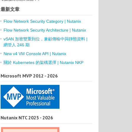
最新文章
Flow Network Security Category | Nutanix
Flow Network Security Architecture | Nutanix
vSAN 加密雙重到位，兼顧傳輸中與靜態資料 |
網管人 246 期
New v4 VM Console API | Nutanix
關於 Kubernetes 的架構選擇 | Nutanix NKP
Microsoft MVP 2012 - 2026
Nutanix NTC 2025 - 2026