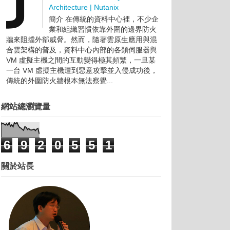
Architecture | Nutanix
簡介 在傳統的資料中心裡，不少企
業和組織習慣依靠外圍的邊界防火
牆來阻擋外部威脅。然而，隨著雲原生應用與混
合雲架構的普及，資料中心內部的各類伺服器與
VM 虛擬主機之間的互動變得極其頻繁，一旦某
一台 VM 虛擬主機遭到惡意攻擊並入侵成功後，
傳統的外圍防火牆根本無法察覺...
網站總瀏覽量
6
9
2
0
5
5
1
關於站長