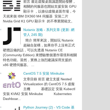
前言 最近虛擬桌面議題開始發酵，
相關的伺服器也開始支援安裝 GPU
顯示卡 ，以搶佔虛擬桌面市場，今
天就來個 IBM DX360 M4 伺服器 安裝二片
Nvidia Grid K1 GPU 顯示卡 的不專業開箱文。
Nutanix 攻略 - 系列文章 (更新: 網
管人 245 期)
簡介 簡單來說，開始玩 Nutanix
超融合架構，如果你手上沒有正式
硬體設備的話，可以先透過 Nutanix CE
(Community Edition) 來體驗整個運作環境和相關
特色功能。當然，實務上強烈建議採用支援的
x86 硬體伺服器。 ...
CentOS 7.5 安裝 Minikube
文章目錄 前言 建立支援 Nested
Virtualization 的 CentOS 7.5 虛擬
主機 基礎設定 安裝 Kubectl
安裝 KVM2 安裝 Minikube Kubernetes
Dashboar...
Python Journey (2) - VS Code 基