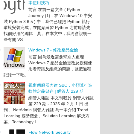
本使用技巧
前言 在前一篇文章 ( Python
Journey (1) - 在 Windows 10 中安
裝 Python 3.6.5 ) 中，我們已經把 Python 執行
環境安裝完成，在開始練習 Python 之前應該先
找個好用的編輯工具。在本文中，我將會說明一
些有關 VS ...
Windows 7 - 修改產品金鑰
前言 因為最近需要幫別人處理
Windows 7 產品金鑰更改及授權使
用者資訊及組織的問題，就把過程
記錄一下吧。
視窗伺服器內建 SBC，小預算打造
軟體定義儲存 | 網管人 229 期
網管人雜誌 本文刊載於 網管人雜誌
第 229 期 - 2025 年 2 月 1 日 出
刊， NetAdmin 網管人雜誌 為一本介紹 Trend
Learning 趨勢觀念、Solution Learning 解決方
案、Technology L...
Flow Network Security