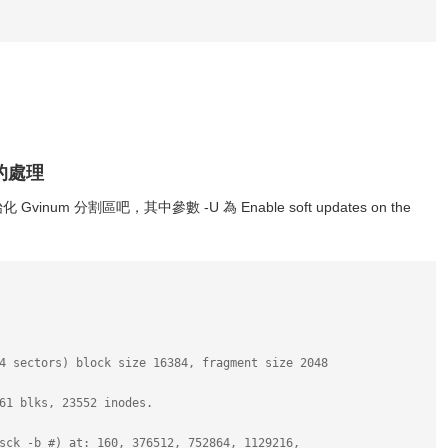
後的處理
num 分割區吧，其中參數 -U 為 Enable soft updates on the
4 sectors) block size 16384, fragment size 2048
61 blks, 23552 inodes.
sck -b #) at: 160, 376512, 752864, 1129216,