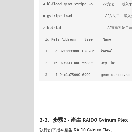
# 
kldload geom_stripe.ko
     //方法一--載入ge
# 
gstripe load
                //方法二--載入
# 
kldstat
                      //查看系
 Id Refs Address    Size     Name
 1    4 0xc0400000 63070c   kernel
 2   16 0xc0a31000 568dc    acpi.ko
 3    1 0xc3a75000 6000     geom_stripe.ko
2-2、步驟2 - 產生 RAID0 Gvinum Plex
執行如下指令產生 RAID0 Gvinum Plex。