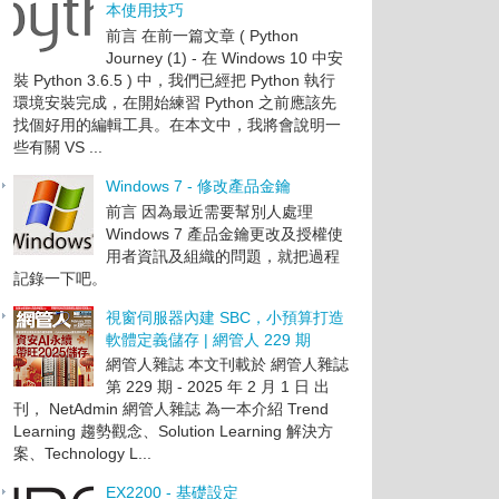
本使用技巧
前言 在前一篇文章 ( Python
Journey (1) - 在 Windows 10 中安
裝 Python 3.6.5 ) 中，我們已經把 Python 執行
環境安裝完成，在開始練習 Python 之前應該先
找個好用的編輯工具。在本文中，我將會說明一
些有關 VS ...
Windows 7 - 修改產品金鑰
前言 因為最近需要幫別人處理
Windows 7 產品金鑰更改及授權使
用者資訊及組織的問題，就把過程
記錄一下吧。
視窗伺服器內建 SBC，小預算打造
軟體定義儲存 | 網管人 229 期
網管人雜誌 本文刊載於 網管人雜誌
第 229 期 - 2025 年 2 月 1 日 出
刊， NetAdmin 網管人雜誌 為一本介紹 Trend
Learning 趨勢觀念、Solution Learning 解決方
案、Technology L...
EX2200 - 基礎設定