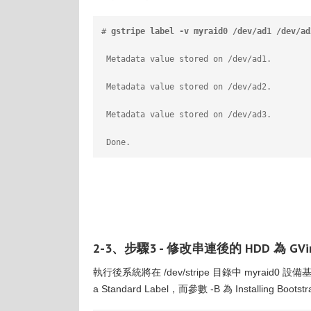
# 
gstripe label -v myraid0 /dev/ad1 /dev/ad
 Metadata value stored on /dev/ad1.
 Metadata value stored on /dev/ad2.
 Metadata value stored on /dev/ad3.
 Done.
2-3、步驟3 - 修改串連後的 HDD 為 GVin
執行後系統將在 /dev/stripe 目錄中 myraid0 設備基
a Standard Label，而參數 -B 為 Installing Bootst