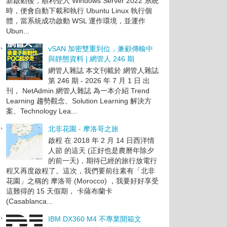
新啟動後，順利登入 Windows Server 2022 系統
時，便會自動下載和執行 Ubuntu Linux 執行個
體，當系統成功啟動 WSL 運作環境，並運作
Ubun...
vSAN 加密雙重到位，兼顧傳輸中
與靜態資料 | 網管人 246 期
網管人雜誌 本文刊載於 網管人雜誌
第 246 期 - 2026 年 7 月 1 日 出
刊， NetAdmin 網管人雜誌 為一本介紹 Trend
Learning 趨勢觀念、Solution Learning 解決方
案、Technology Lea...
北非花園 - 摩洛哥之旅
啟程 在 2018 年 2 月 14 日西洋情
人節 的這天 (正好也是農曆年除夕
的前一天)，期待已經的旅行放電行
程又再度啟程了。這次，我們要前往素有「北非
花園」之稱的 摩洛哥 (Morocco) ，我要好好享受
這難得的 15 天假期， 卡薩布蘭卡
(Casablanca...
IBM DX360 M4 不專業開箱文