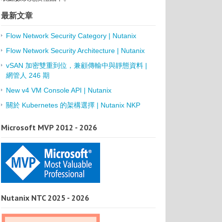
最新文章
Flow Network Security Category | Nutanix
Flow Network Security Architecture | Nutanix
vSAN 加密雙重到位，兼顧傳輸中與靜態資料 |
網管人 246 期
New v4 VM Console API | Nutanix
關於 Kubernetes 的架構選擇 | Nutanix NKP
Microsoft MVP 2012 - 2026
Nutanix NTC 2025 - 2026