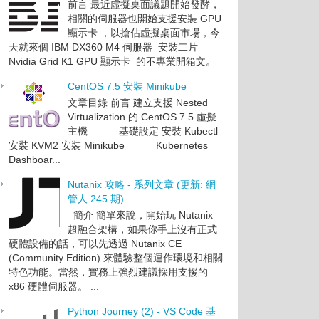
前言 最近虛擬桌面議題開始發酵，
相關的伺服器也開始支援安裝 GPU
顯示卡 ，以搶佔虛擬桌面市場，今
天就來個 IBM DX360 M4 伺服器 安裝二片
Nvidia Grid K1 GPU 顯示卡 的不專業開箱文。
CentOS 7.5 安裝 Minikube
文章目錄 前言 建立支援 Nested
Virtualization 的 CentOS 7.5 虛擬
主機 基礎設定 安裝 Kubectl
安裝 KVM2 安裝 Minikube Kubernetes
Dashboar...
Nutanix 攻略 - 系列文章 (更新: 網
管人 245 期)
簡介 簡單來說，開始玩 Nutanix
超融合架構，如果你手上沒有正式
硬體設備的話，可以先透過 Nutanix CE
(Community Edition) 來體驗整個運作環境和相關
特色功能。當然，實務上強烈建議採用支援的
x86 硬體伺服器。 ...
Python Journey (2) - VS Code 基