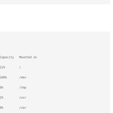
Capacity   Mounted on
12%        /
100%       /dev
0%         /tmp
2%         /usr
0%         /var