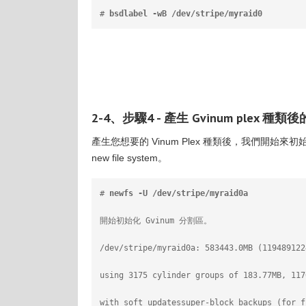
# 
bsdlabel -wB /dev/stripe/myraid0
2-4、步驟4 - 產生 Gvinum plex 種類
產生您想要的 Vinum Plex 種類後，我們開始來初始化 Gvi
new file system。
# 
newfs -U /dev/stripe/myraid0a
開始初始化 Gvinum 分割區。
/dev/stripe/myraid0a: 583443.0MB (119489122
using 3175 cylinder groups of 183.77MB, 117
with soft updatessuper-block backups (for f