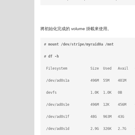
將初始化完成的 volume 掛載來使用。
# 
mount /dev/stripe/myraid0a /mnt
# 
df -h
 Filesystem           Size  Used   Avail   
 /dev/ad0s1a          496M  55M    401M    
 devfs                1.0K  1.0K   0B      
 /dev/ad0s1e          496M  12K    456M    
 /dev/ad0s1f          48G   963M   43G     
 /dev/ad0s1d          2.9G  326K   2.7G    