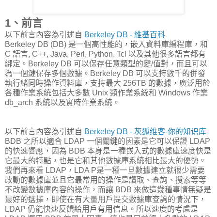
1、前言
以下前言內容為引述自
Berkeley DB - 維基百科
Berkeley DB (DB) 是一個高性能的，嵌入資料庫編程庫，和
C 語言, C++, Java, Perl, Python, Tcl 以及其他很多語言都有
綁定。Berkeley DB 可以保存任意類型的鍵/值對，而且可以
為一個鍵保存多個數據。Berkeley DB 可以支持數千的併發
執行緒同時操作資料庫，支持最大 256TB 的數據，廣泛用於
各種作業系統包括大多數 Unix 類作業系統和 Windows 作業
db_arch 系統以及實時作業系統。
以下前言內容為引述自
Berkeley DB - 灰狐维客-你的知识库
BDB 之所以適合 LDAP 一個關鍵的因素是它可以保證 LDAP
的快速響應，因為 BDB 本身是一種嵌入式的數據庫速度快是
它最大的特點，也是它和其他數據庫系統相比最大的優勢。
我們再來看 LDAP，LDA P是一種一旦數據建立就很少需要
改動的數據庫並且它最常用的操作是讀取、查詢、搜索等等
不改變數據庫內容的操作，而讓 BDB 來做這幾種事情無疑是
最好的選擇，即使在有大量用戶提交數據庫查詢的情況下，
LDAP 仍能快速反饋給用戶有用信息。所以速度的考慮是