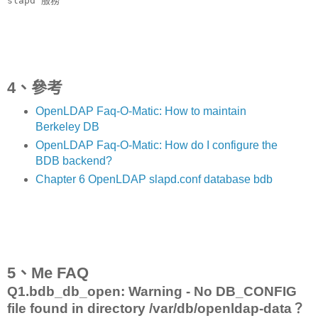
slapd 服務
4、參考
OpenLDAP Faq-O-Matic: How to maintain
Berkeley DB
OpenLDAP Faq-O-Matic: How do I configure the
BDB backend?
Chapter 6 OpenLDAP slapd.conf database bdb
5、Me FAQ
Q1.bdb_db_open: Warning - No DB_CONFIG
file found in directory /var/db/openldap-data？