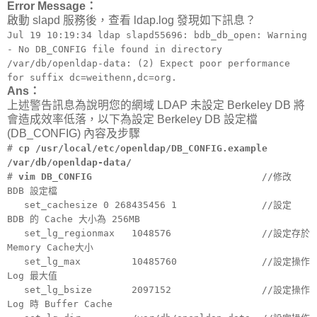
Error Message：
啟動 slapd 服務後，查看 ldap.log 發現如下訊息？
Jul 19 10:19:34 ldap slapd55696: bdb_db_open: Warning
- No DB_CONFIG file found in directory
/var/db/openldap-data: (2) Expect poor performance
for suffix dc=weithenn,dc=org.
Ans：
上述警告訊息為說明您的網域 LDAP 未設定 Berkeley DB 將
會造成效率低落，以下為設定 Berkeley DB 設定檔
(DB_CONFIG) 內容及步驟
#
cp /usr/local/etc/openldap/DB_CONFIG.example
/var/db/openldap-data/
#
vim DB_CONFIG
//修改
BDB 設定檔
set_cachesize 0 268435456 1 //設定
BDB 的 Cache 大小為 256MB
set_lg_regionmax 1048576 //設定存於
Memory Cache大小
set_lg_max 10485760 //設定操作
Log 最大值
set_lg_bsize 2097152 //設定操作
Log 時 Buffer Cache