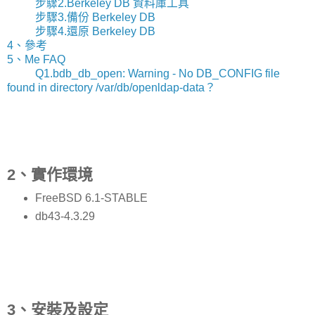
步驟2.Berkeley DB 資料庫工具
步驟3.備份 Berkeley DB
步驟4.還原 Berkeley DB
4、參考
5、Me FAQ
Q1.bdb_db_open: Warning - No DB_CONFIG file
found in directory /var/db/openldap-data？
2、實作環境
FreeBSD 6.1-STABLE
db43-4.3.29
3、安裝及設定