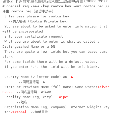
請依如下步驟填寫相關資訊來產生憑證申請書 (rootca.req)。
#
openssl req -new -key rootca.key -out rootca.req
//
產生 rootca.req (憑證申請書)
Enter pass phrase for rootca.key:
//輸入密碼 (Rootca Private key)
You are about to be asked to enter information that
will be incorporated
into your certificate request.
What you are about to enter is what is called a
Distinguished Name or a DN.
There are quite a few fields but you can leave some
blank
For some fields there will be a default value,
If you enter '.', the field will be left blank.
-----
Country Name (2 letter code) AU:
TW
//國碼臺灣是 TW
State or Province Name (full name) Some-State:
Taiwan
R.O.C
//國名臺灣填 Taiwan
Locality Name (eg, city) :
Taipei
//地名
Organization Name (eg, company) Internet Widgits Pty
Ltd:
Personal
//組織單位