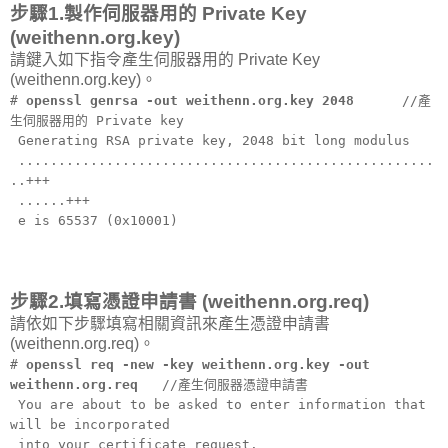
步驟1.製作伺服器用的 Private Key
(weithenn.org.key)
請鍵入如下指令產生伺服器用的 Private Key
(weithenn.org.key)。
#
openssl genrsa -out weithenn.org.key 2048
//產
生伺服器用的 Private key
Generating RSA private key, 2048 bit long modulus
....................................................
..+++
......+++
e is 65537 (0x10001)
步驟2.填寫憑證申請書 (weithenn.org.req)
請依如下步驟填寫相關資訊來產生憑證申請書
(weithenn.org.req)。
#
openssl req -new -key weithenn.org.key -out
weithenn.org.req
//產生伺服器憑證申請書
You are about to be asked to enter information that
will be incorporated
into your certificate request.