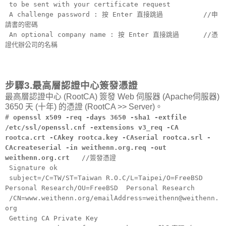
to be sent with your certificate request
A challenge password : 按 Enter 直接跳過 //申
請書的密碼
An optional company name : 按 Enter 直接跳過 //憑
證代辦公司的名稱
步驟3.最高層認證中心簽發憑證
最高層認證中心 (RootCA) 簽發 Web 伺服器 (Apache伺服器)
3650 天 (十年) 的憑證 (RootCA >> Server)。
#
openssl x509 -req -days 3650 -sha1 -extfile
/etc/ssl/openssl.cnf -extensions v3_req -CA
rootca.crt -CAkey rootca.key -CAserial rootca.srl -
CAcreateserial -in weithenn.org.req -out
weithenn.org.crt
//簽發憑證
Signature ok
subject=/C=TW/ST=Taiwan R.O.C/L=Taipei/O=FreeBSD
Personal Research/OU=FreeBSD Personal Research
/CN=www.weithenn.org/emailAddress=weithenn@weithenn.
org
Getting CA Private Key