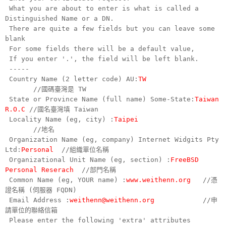
What you are about to enter is what is called a
Distinguished Name or a DN.
There are quite a few fields but you can leave some
blank
For some fields there will be a default value,
If you enter '.', the field will be left blank.
-----
Country Name (2 letter code) AU:
TW
//國碼臺灣是 TW
State or Province Name (full name) Some-State:
Taiwan
R.O.C
//國名臺灣填 Taiwan
Locality Name (eg, city) :
Taipei
//地名
Organization Name (eg, company) Internet Widgits Pty
Ltd:
Personal
//組織單位名稱
Organizational Unit Name (eg, section) :
FreeBSD
Personal Reserach
//部門名稱
Common Name (eg, YOUR name) :
www.weithenn.org
//憑
證名稱 (伺服器 FQDN)
Email Address :
weithenn@weithenn.org
//申
請單位的聯絡信箱
Please enter the following 'extra' attributes