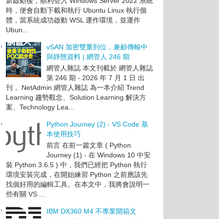
新啟動後，順利登入 Windows Server 2022 系統
時，便會自動下載和執行 Ubuntu Linux 執行個
體，當系統成功啟動 WSL 運作環境，並運作
Ubun...
vSAN 加密雙重到位，兼顧傳輸中
與靜態資料 | 網管人 246 期
網管人雜誌 本文刊載於 網管人雜誌
第 246 期 - 2026 年 7 月 1 日 出
刊， NetAdmin 網管人雜誌 為一本介紹 Trend
Learning 趨勢觀念、Solution Learning 解決方
案、Technology Lea...
Python Journey (2) - VS Code 基
本使用技巧
前言 在前一篇文章 ( Python
Journey (1) - 在 Windows 10 中安
裝 Python 3.6.5 ) 中，我們已經把 Python 執行
環境安裝完成，在開始練習 Python 之前應該先
找個好用的編輯工具。在本文中，我將會說明一
些有關 VS ...
IBM DX360 M4 不專業開箱文