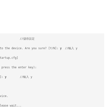
              //儲存設定
to the device. Are you sure? [Y/N]: 
y
  //輸入 y
tartup.cfg]
 press the enter key):
]: 
y
        //輸入 y
vice.
lease wait...