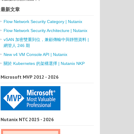
最新文章
Flow Network Security Category | Nutanix
Flow Network Security Architecture | Nutanix
vSAN 加密雙重到位，兼顧傳輸中與靜態資料 |
網管人 246 期
New v4 VM Console API | Nutanix
關於 Kubernetes 的架構選擇 | Nutanix NKP
Microsoft MVP 2012 - 2026
Nutanix NTC 2025 - 2026