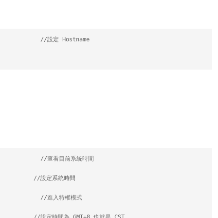
             //設定 Hostname
               //查看目前系統時間
           //設定系統時間
              //進入特權模式
           //設定時間為 GMT+8 也就是 CST