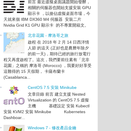
前言 最近虛擬桌面議題開始發酵，
相關的伺服器也開始支援安裝 GPU
顯示卡 ，以搶佔虛擬桌面市場，今
天就來個 IBM DX360 M4 伺服器 安裝二片
Nvidia Grid K1 GPU 顯示卡 的不專業開箱文。
北非花園 - 摩洛哥之旅
啟程 在 2018 年 2 月 14 日西洋情
人節 的這天 (正好也是農曆年除夕
的前一天)，期待已經的旅行放電行
程又再度啟程了。這次，我們要前往素有「北非
花園」之稱的 摩洛哥 (Morocco) ，我要好好享受
這難得的 15 天假期， 卡薩布蘭卡
(Casablanca...
CentOS 7.5 安裝 Minikube
文章目錄 前言 建立支援 Nested
Virtualization 的 CentOS 7.5 虛擬
主機 基礎設定 安裝 Kubectl
安裝 KVM2 安裝 Minikube Kubernetes
Dashboar...
Windows 7 - 修改產品金鑰