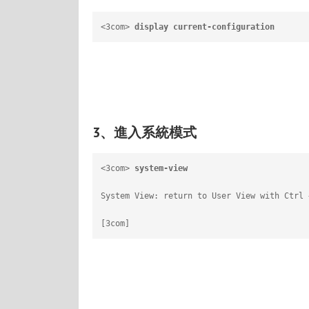
<3com> 
display current-configuration
     
3、進入系統模式
<3com> 
system-view
                      
System View: return to User View with 
[3com]                                