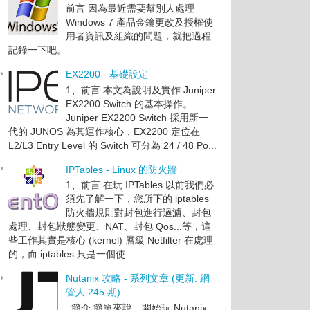
前言 因為最近需要幫別人處理
Windows 7 產品金鑰更改及授權使
用者資訊及組織的問題，就把過程
記錄一下吧。
EX2200 - 基礎設定
1、前言 本文為說明及實作 Juniper
EX2200 Switch 的基本操作。
Juniper EX2200 Switch 採用新一
代的 JUNOS 為其運作核心，EX2200 定位在
L2/L3 Entry Level 的 Switch 可分為 24 / 48 Po...
IPTables - Linux 的防火牆
1、前言 在玩 IPTables 以前我們必
須先了解一下，您所下的 iptables
防火牆規則對封包進行過濾、封包
處理、封包狀態變更、NAT、封包 Qos...等，這
些工作其實是核心 (kernel) 層級 Netfilter 在處理
的，而 iptables 只是一個使...
Nutanix 攻略 - 系列文章 (更新: 網
管人 245 期)
簡介 簡單來說，開始玩 Nutanix