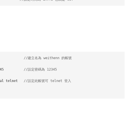
              //建立名為 weithenn 的帳號
45
          //設定密碼為 12345
al telnet
   //設定此帳號可 telnet 登入