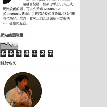
超融合架構，如果你手上沒有正式
硬體設備的話，可以先透過 Nutanix CE
(Community Edition) 來體驗整個運作環境和相關
特色功能。當然，實務上強烈建議採用支援的
x86 硬體伺服器。 ...
網站總瀏覽量
6
9
1
8
1
2
7
關於站長