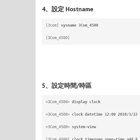
4、設定 Hostname
[3com] 
sysname 3Com_4500
                  
[3Com_4500]
5、設定時間/時區
<3Com_4500> 
display clock 
              
<3Com_4500> 
clock datetime 12:00 2010/3/22
<3Com_4500> 
system-view
                  
[3Com_4500] 
clock timezone zone-time add 8