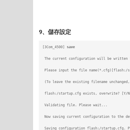
9、儲存設定
[3Com_4500] 
save
                         
 The current configuration will be written 
 Please input the file name(*.cfg)[flash:/s
 (To leave the existing filename unchanged,
 flash:/startup.cfg exists, overwrite? [Y/N
 Validating file. Please wait...
 Now saving current configuration to the de
 Saving configuration flash:/startup.cfg. P