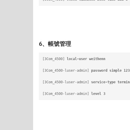
6、帳號管理
[3Com_4500] 
local-user weithenn
          
[3Com_4500-luser-admin] 
password simple 123
[3Com_4500-luser-admin] 
service-type termin
[3Com_4500-luser-admin] 
level 3