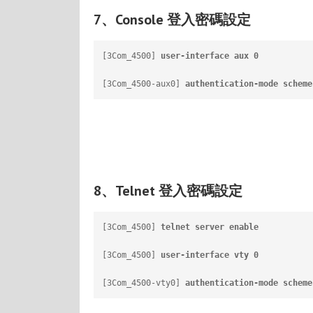
7、Console 登入密碼設定
[3Com_4500] 
user-interface aux 0
          
[3Com_4500-aux0] 
authentication-mode scheme
8、Telnet 登入密碼設定
[3Com_4500] 
telnet server enable
          
[3Com_4500] 
user-interface vty 0
          
[3Com_4500-vty0] 
authentication-mode scheme