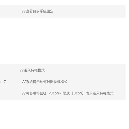
             //查看目前系統設定
             //進入特權模式
Ctrl + Z        //系統提示如何離開特權模式
                //可發現符號從 <3com> 變成 [3com] 表示進入特權模式