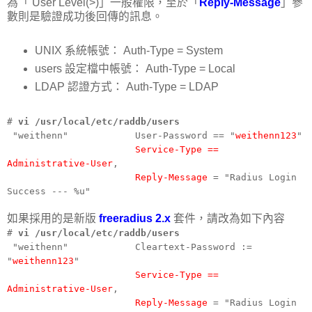
為「 User Level(>)」一般權限，至於「
Reply-Message
」參
數則是驗證成功後回傳的訊息。
UNIX 系統帳號： Auth-Type = System
users 設定檔中帳號： Auth-Type = Local
LDAP 認證方式： Auth-Type = LDAP
#
vi /usr/local/etc/raddb/users
"weithenn" User-Password == "
weithenn123
"
Service-Type ==
Administrative-User
,
Reply-Message
= "Radius Login
Success --- %u"
如果採用的是新版
freeradius 2.x
套件，請改為如下內容
#
vi /usr/local/etc/raddb/users
"weithenn" Cleartext-Password :=
"
weithenn123
"
Service-Type ==
Administrative-User
,
Reply-Message
= "Radius Login