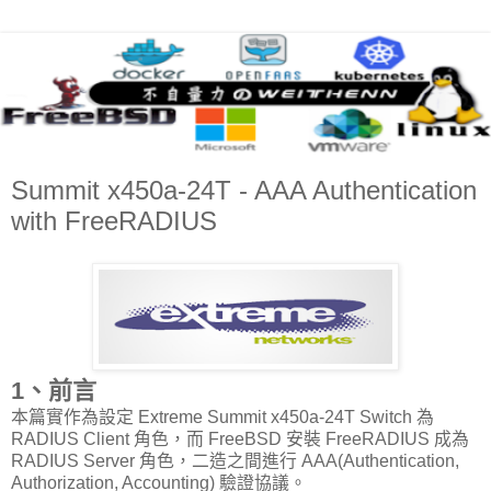
Summit x450a-24T - AAA Authentication
with FreeRADIUS
1、前言
本篇實作為設定 Extreme Summit x450a-24T Switch 為
RADIUS Client 角色，而 FreeBSD 安裝 FreeRADIUS 成為
RADIUS Server 角色，二造之間進行 AAA(Authentication,
Authorization, Accounting) 驗證協議。