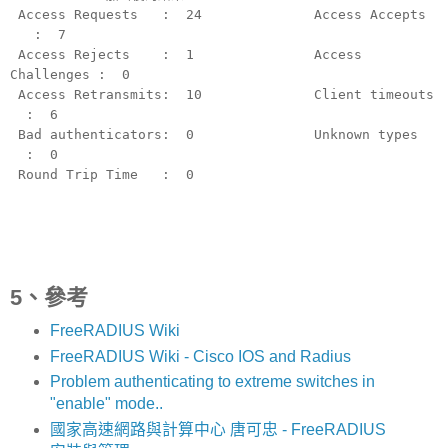
Access Requests : 24 Access Accepts
: 7
Access Rejects : 1 Access
Challenges : 0
Access Retransmits: 10 Client timeouts
: 6
Bad authenticators: 0 Unknown types
: 0
Round Trip Time : 0
5、參考
FreeRADIUS Wiki
FreeRADIUS Wiki - Cisco IOS and Radius
Problem authenticating to extreme switches in
"enable" mode..
國家高速網路與計算中心 唐可忠 - FreeRADIUS