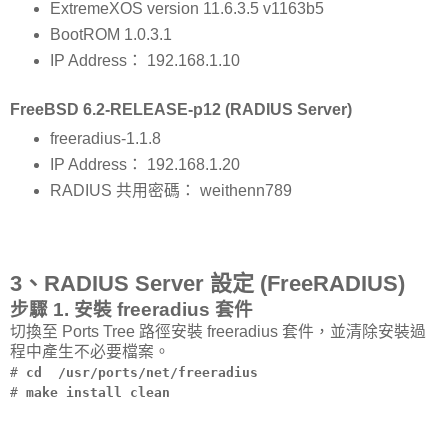
ExtremeXOS version 11.6.3.5 v1163b5
BootROM 1.0.3.1
IP Address： 192.168.1.10
FreeBSD 6.2-RELEASE-p12 (RADIUS Server)
freeradius-1.1.8
IP Address： 192.168.1.20
RADIUS 共用密碼： weithenn789
3、RADIUS Server 設定 (FreeRADIUS)
步驟 1. 安裝 freeradius 套件
切換至 Ports Tree 路徑安裝 freeradius 套件，並清除安裝過
程中產生不必要檔案。
#
cd /usr/ports/net/freeradius
#
make install clean