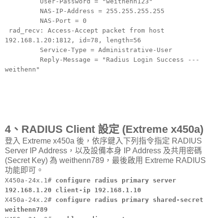
User-Password = "weithenn123"
NAS-IP-Address = 255.255.255.255
NAS-Port = 0
rad_recv: Access-Accept packet from host
192.168.1.20:1812, id=78, length=56
Service-Type = Administrative-User
Reply-Message = "Radius Login Success ---
weithenn"
4、RADIUS Client 設定 (Extreme x450a)
登入 Extreme x450a 後，依序鍵入下列指令指定 RADIUS
Server IP Address，以及設備本身 IP Address 及共用密碼
(Secret Key) 為 weithenn789，最後啟用 Extreme RADIUS
功能即可。
X450a-24x.1#
configure radius primary server
192.168.1.20 client-ip 192.168.1.10
X450a-24x.2#
configure radius primary shared-secret
weithenn789