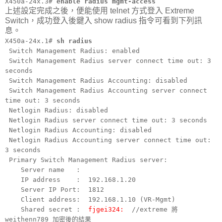
X450a-24x.3#
enable radius mgmt-access
上述設定完成之後，便能使用 telnet 方式登入 Extreme
Switch，成功登入後鍵入 show radius 指令可看到下列訊
息。
X450a-24x.1#
sh radius
Switch Management Radius: enabled
Switch Management Radius server connect time out: 3
seconds
Switch Management Radius Accounting: disabled
Switch Management Radius Accounting server connect
time out: 3 seconds
Netlogin Radius: disabled
Netlogin Radius server connect time out: 3 seconds
Netlogin Radius Accounting: disabled
Netlogin Radius Accounting server connect time out:
3 seconds
Primary Switch Management Radius server:
Server name :
IP address : 192.168.1.20
Server IP Port: 1812
Client address: 192.168.1.10 (VR-Mgmt)
Shared secret :
fjgei324:
//extreme 將
weithenn789 加密後的結果