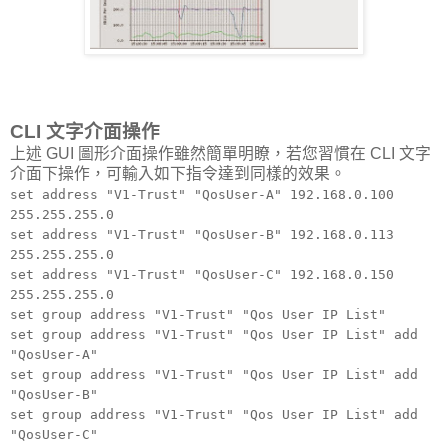
CLI 文字介面操作
上述 GUI 圖形介面操作雖然簡單明瞭，若您習慣在 CLI 文字
介面下操作，可輸入如下指令達到同樣的效果。
set address "V1-Trust" "QosUser-A" 192.168.0.100
255.255.255.0
set address "V1-Trust" "QosUser-B" 192.168.0.113
255.255.255.0
set address "V1-Trust" "QosUser-C" 192.168.0.150
255.255.255.0
set group address "V1-Trust" "Qos User IP List"
set group address "V1-Trust" "Qos User IP List" add
"QosUser-A"
set group address "V1-Trust" "Qos User IP List" add
"QosUser-B"
set group address "V1-Trust" "Qos User IP List" add
"QosUser-C"