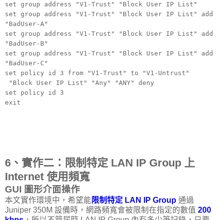
set group address "V1-Trust" "Block User IP List"
set group address "V1-Trust" "Block User IP List" add
"BadUser-A"
set group address "V1-Trust" "Block User IP List" add
"BadUser-B"
set group address "V1-Trust" "Block User IP List" add
"BadUser-C"
set policy id 3 from "V1-Trust" to "V1-Untrust"
"Block User IP List" "Any" "ANY" deny
set policy id 3
exit
6、實作二：限制特定 LAN IP Group 上
Internet 使用頻寬
GUI 圖形介面操作
本文實作環境中，希望能
限制特定 LAN IP Group
通過
Juniper 350M 設備時，網路頻寬會被限制在指定的數值
200
kbps
，所以不管屆時 LAN IP Group 內有多少筆記錄，只要