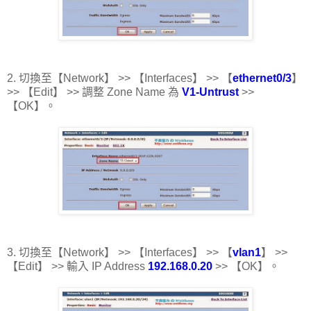
2. 切換至【Network】 >> 【Interfaces】 >> 【
ethernet0/3
】
>> 【Edit】 >> 調整 Zone Name 為
V1-Untrust
>>
【OK】。
3. 切換至【Network】 >> 【Interfaces】 >> 【
vlan1
】 >>
【Edit】 >> 輸入 IP Address
192.168.0.20
>> 【OK】。