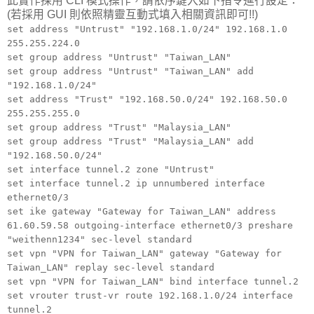
此實作採用 CLI 模式操作，請依序鍵入如下指令進行設定：
(若採用 GUI 則依照精靈互動式填入相關資訊即可!!)
set address "Untrust" "192.168.1.0/24" 192.168.1.0
255.255.224.0
set group address "Untrust" "Taiwan_LAN"
set group address "Untrust" "Taiwan_LAN" add
"192.168.1.0/24"
set address "Trust" "192.168.50.0/24" 192.168.50.0
255.255.255.0
set group address "Trust" "Malaysia_LAN"
set group address "Trust" "Malaysia_LAN" add
"192.168.50.0/24"
set interface tunnel.2 zone "Untrust"
set interface tunnel.2 ip unnumbered interface
ethernet0/3
set ike gateway "Gateway for Taiwan_LAN" address
61.60.59.58 outgoing-interface ethernet0/3 preshare
"weithenn1234" sec-level standard
set vpn "VPN for Taiwan_LAN" gateway "Gateway for
Taiwan_LAN" replay sec-level standard
set vpn "VPN for Taiwan_LAN" bind interface tunnel.2
set vrouter trust-vr route 192.168.1.0/24 interface
tunnel.2