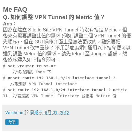
Me FAQ
Q. 如何調整 VPN Tunnel 的 Metric 值？
Ans：
因為在建立 Site to Site VPN Tunnel 時沒有指定 Metric，但
後來有需要調整此值的需求 (例如 調整二個 VPN Tunnel 的優
先順序)，但在 GUI 操作介面上是無法更改的，難道要把
VPN Tunnel 砍掉重練？ 不用那麼麻煩!! 運用以下指令便可以
達到調整 Metric 值的需求。請先 telnet 至 Juniper 設備，然
後依序鍵入如下指令即可：
#
set vrouter trust-vr
//切換到該 Zone 下
#
unset route 192.168.1.0/24 interface tunnel.2
//取消該 VPN Tunnel Interface
#
set route 192.168.1.0/24 interface tunnel.2 metric
11
//設定該 VPN Tunnel Interface 並指定 Metric 值
Weithenn
於
星期三, 8月 01, 2012
分享