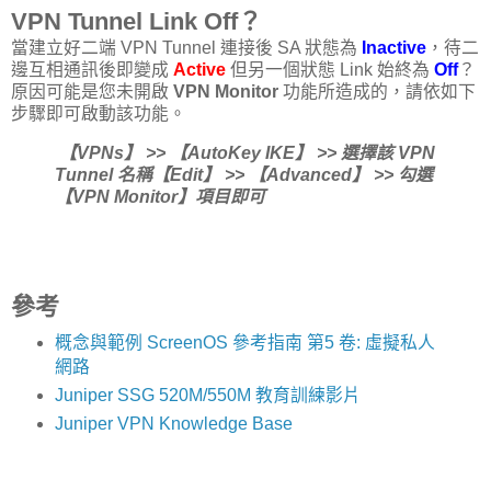
VPN Tunnel Link Off？
當建立好二端 VPN Tunnel 連接後 SA 狀態為
Inactive
，待二
邊互相通訊後即變成
Active
但另一個狀態 Link 始終為
Off
？
原因可能是您未開啟
VPN Monitor
功能所造成的，請依如下
步驟即可啟動該功能。
【VPNs】 >> 【AutoKey IKE】 >> 選擇該 VPN
Tunnel 名稱【Edit】 >> 【Advanced】 >> 勾選
【VPN Monitor】項目即可
參考
概念與範例 ScreenOS 參考指南 第5 卷: 虛擬私人
網路
Juniper SSG 520M/550M 教育訓練影片
Juniper VPN Knowledge Base