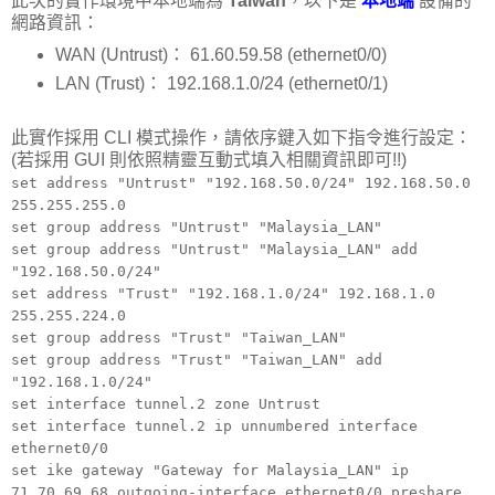
此次的實作環境中本地端為
Taiwan
，以下是
本地端
設備的
網路資訊：
WAN (Untrust)： 61.60.59.58 (ethernet0/0)
LAN (Trust)： 192.168.1.0/24 (ethernet0/1)
此實作採用 CLI 模式操作，請依序鍵入如下指令進行設定：
(若採用 GUI 則依照精靈互動式填入相關資訊即可!!)
set address "Untrust" "192.168.50.0/24" 192.168.50.0
255.255.255.0
set group address "Untrust" "Malaysia_LAN"
set group address "Untrust" "Malaysia_LAN" add
"192.168.50.0/24"
set address "Trust" "192.168.1.0/24" 192.168.1.0
255.255.224.0
set group address "Trust" "Taiwan_LAN"
set group address "Trust" "Taiwan_LAN" add
"192.168.1.0/24"
set interface tunnel.2 zone Untrust
set interface tunnel.2 ip unnumbered interface
ethernet0/0
set ike gateway "Gateway for Malaysia_LAN" ip
71.70.69.68 outgoing-interface ethernet0/0 preshare