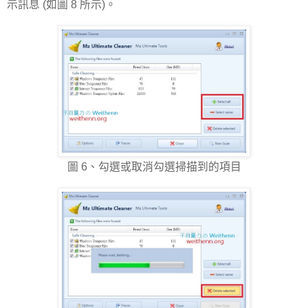
示訊息 (如圖 8 所示)。
圖 6、勾選或取消勾選掃描到的項目